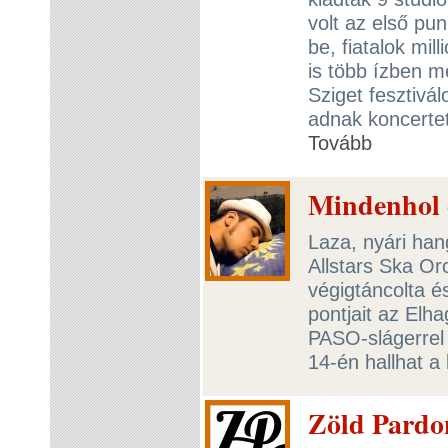
volt az első pu
be, fiatalok mi
is több ízben m
Sziget fesztivá
adnak koncertet
Tovább
Mindenhol 
Laza, nyári han
Allstars Ska Or
végigtáncolta é
pontjait az Elh
PASO-slágerrel
14-én hallhat 
Zöld Pardon