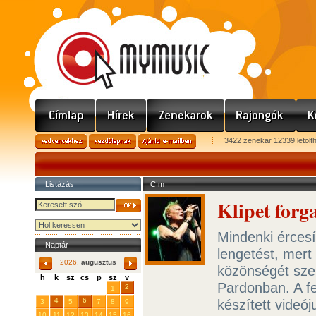
3422 zenekar 12339 letölt
Listázás
Cím
Klipet forg
Mindenki ércesí
Naptár
lengetést, mert
2026.
augusztus
közönségét sze
h
k
sz
cs
p
sz
v
Pardonban. A f
29
31
2
27
28
30
1
4
6
készített videó
3
5
7
8
9
10
11
12
13
14
15
16