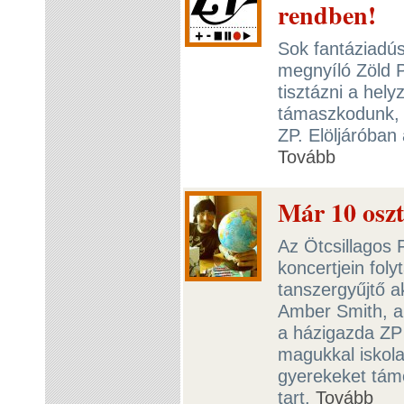
rendben!
Sok fantáziadús 
megnyíló Zöld P
tisztázni a hely
támaszkodunk, 
ZP. Elöljáróban
Tovább
Már 10 oszt
Az Ötcsillagos 
koncertjein fol
tanszergyűjtő a
Amber Smith, a
a házigazda ZP 
magukkal iskola
gyerekeket tám
tart.
Tovább