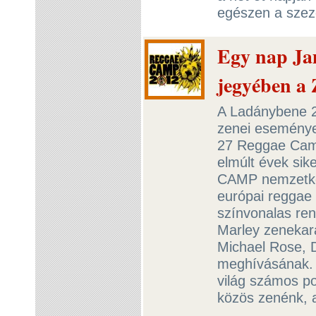
egészen a sze
Egy nap Ja
jegyében a
A Ladánybene 2
zenei eseménye
27 Reggae Camp
elmúlt évek si
CAMP nemzetközi
európai reggae 
színvonalas ren
Marley zenekar
Michael Rose, 
meghívásának. 
világ számos po
közös zenénk, 