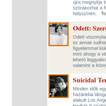
újra megnyitja k
szórakozhat a f
helyszínén.
T
Odett: Szer
Odett viszonyla
ez annak tudhat
figyelemmel kül
mint ahogy a v
lehető leggyakr
valamint a köze
Suicidal T
Minden idők eg
hazánkba látoga
alakult Los Ang
kiadtak 9 stúdió