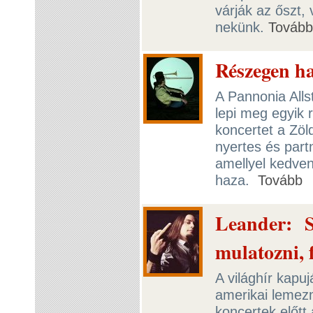
várják az őszt, 
nekünk.
Tovább
Részegen h
A Pannonia Alls
lepi meg egyik 
koncertet a Zöl
nyertes és par
amellyel kedven
haza.
Tovább
Leander: S
mulatozni, 
A világhír kapu
amerikai lemez
koncertek előtt