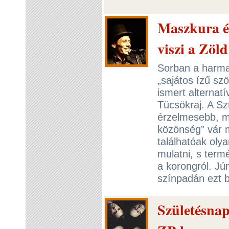
Maszkura és
viszi a Zöl
Sorban a harmad
„sajátos ízű szö
ismert alternat
Tücsökraj. A Sz
érzelmesebb, mi
közönség” vár m
találhatóak oly
mulatni, s ter
a korongról. Jú
színpadán ezt b
Születésna