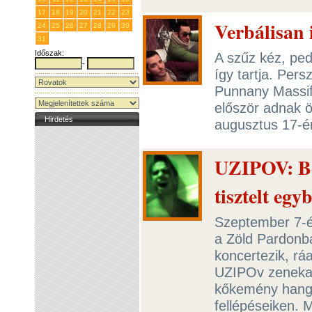
17
18
19
20
21
22
23
Verbálisan
24
25
26
27
28
29
30
31
1
2
3
4
5
6
Időszak:
A szűz kéz, ped
-
így tartja. Per
Punnany Massif 
először adnak ö
Hirdetés
augusztus 17-é
UZIPOV: Bo
tisztelt egy
Szeptember 7-én
a Zöld Pardonba
koncertezik, rá
UZIPOv zenekar,
kőkemény hangz
fellépéseiken. 