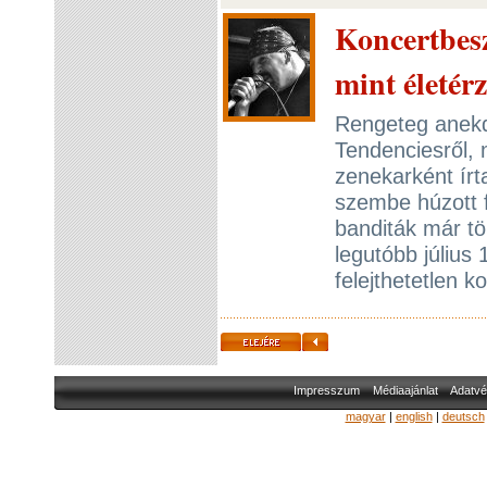
Koncertbesz
mint életér
Rengeteg anekdo
Tendenciesről, 
zenekarként ír
szembe húzott f
banditák már t
legutóbb július
felejthetetlen 
Impresszum
Médiaajánlat
Adatvé
magyar
|
english
|
deutsch