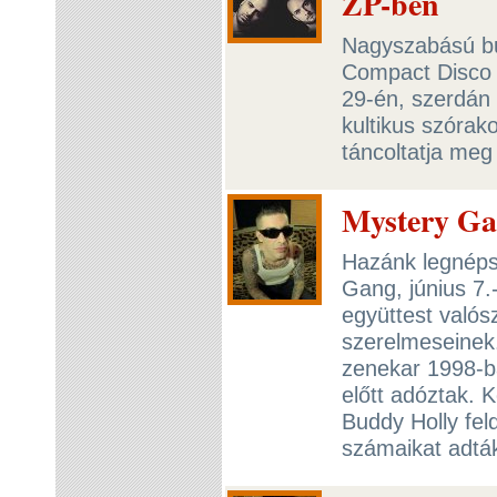
ZP-ben
Nagyszabású bul
Compact Disco 
29-én, szerdán 
kultikus szórak
táncoltatja meg
Mystery Ga
Hazánk legnéps
Gang, június 7.
együttest valós
szerelmeseinek.
zenekar 1998-ba
előtt adóztak. 
Buddy Holly fel
számaikat adtá