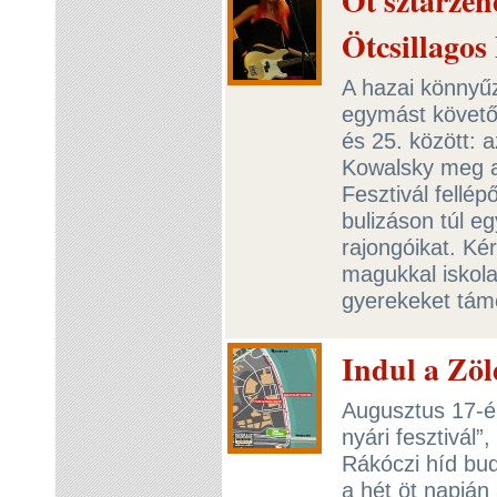
Öt sztárzene
Ötcsillagos
A hazai könnyűze
egymást követő
és 25. között: a
Kowalsky meg a
Fesztivál fellé
bulizáson túl e
rajongóikat. Ké
magukkal iskola
gyerekeket tá
Indul a Zöl
Augusztus 17-én
nyári fesztivál”
Rákóczi híd bud
a hét öt napján 