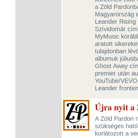
a Zöld Pardonba
Magyarország e
Leander Rising
Szívidomár című
MyMusic korább
aratott sikerek
tulajdonban lév
albumuk júliusb
Ghost Away című
premier után au
YouTube/VEVO-c
Leander fronte
Újra nyit 
A Zöld Pardon 
szükséges ható
korlátozott a v