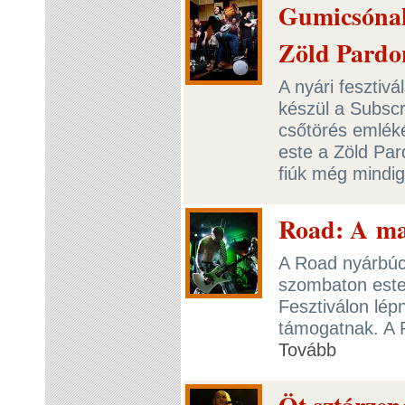
Gumicsónak
Zöld Pard
A nyári fesztiv
készül a Subscr
csőtörés emlék
este a Zöld Par
fiúk még mindi
Road: A ma
A Road nyárbúc
szombaton este 
Fesztiválon lépn
támogatnak. A 
Tovább