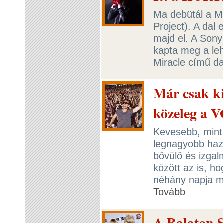
Ma debütál a Mi
Project). A dal
majd el. A Sony
kapta meg a le
Miracle című da
Már csak ki
közeleg a 
Kevesebb, mint
legnagyobb haza
bővülő és izga
között az is, h
néhány napja má
Tovább
A Balaton S