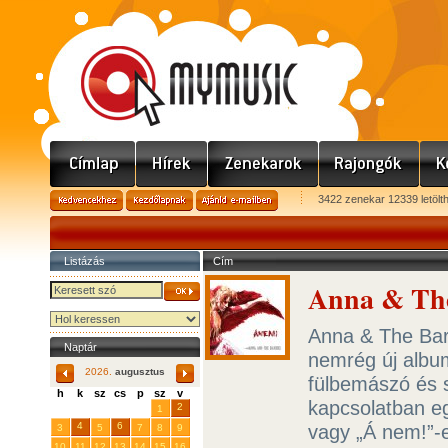
3422 zenekar 12339 letölt
Listázás
Cím
Anna & The 
Anna & The Bar
Naptár
nemrég új albu
2026.
augusztus
fülbemászó és s
h
k
sz
cs
p
sz
v
kapcsolatban e
29
31
2
27
28
30
1
4
6
vagy „Á nem!”-
3
5
7
8
9
10
11
12
13
14
15
16