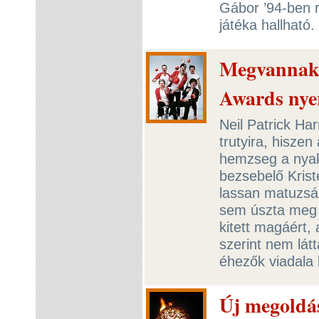
Gábor ’94-ben r
játéka hallható.
Megvannak 
Awards nyer
Neil Patrick Har
trutyira, hisze
hemzseg a nyaki
bezsebelő Kriste
lassan matuzsá
sem úszta meg 
kitett magáért,
szerint nem lát
éhezők viadala 
Új megoldás