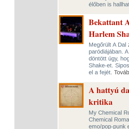
élőben is hallh
Bekattant A
Harlem Sha
Megőrült A Dal z
paródiájában. 
döntött úgy, hog
Shake-et. Sipo
el a fejét.
Tová
A hattyú d
kritika
My Chemical R
Chemical Roman
emo/pop-punk e