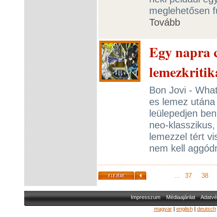
meglehetősen f
Tovább
Egy napra c
lemezkritik
Bon Jovi - What
es lemez utána
leülepedjen be
neo-klasszikus,
lemezzel tért v
nem kell aggód
...
37
38
Impresszum
Médiaajánlat
Adatvé
magyar
|
english
|
deutsch