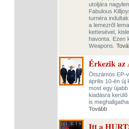
utoljára nagyle
Fabulous Killjo
turnéra indulta
a lemezről lema
kettesével, kis
havonta. Ezen 
Weapons.
Tová
Érkezik az 
Ötszámos EP-vel
április 10-én ú
most egy újabb
kiadásra kerülő
is meghallgath
Tovább
Itt a HURT