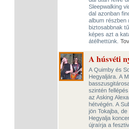
Sleepwalking v
dal azonban fin
album részben 
biztosabbnak tű
képes azt a kata
átélhettünk.
To
A húsvéti ny
A Quimby és Sco
Hegyaljára. A M
basszusgitáros
szintén fellépés
az Asking Alexan
hétvégén. A Sub
jön Tokajba, de
Hegyalja koncer
újraírja a feszt