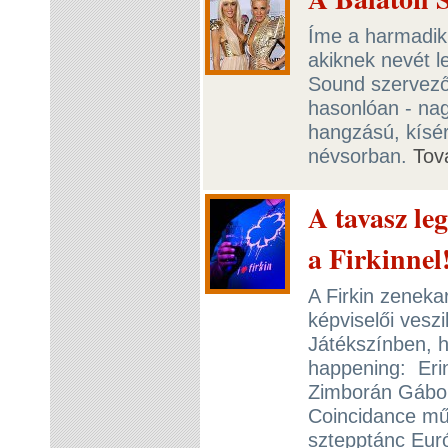
Íme a harmadik 
akiknek nevét l
Sound szervezői
hasonlóan - na
hangzású, kísér
névsorban.
Tov
A tavasz le
a Firkinnel
A Firkin zenekar
képviselői veszi
Játékszínben, h
happening: Erin,
Zimborán Gábor 
Coincidance műv
sztepptánc Euró