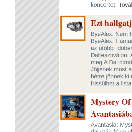
koncertet.
Tová
Ezt hallgat
ByeAlex. Nem He
ByeAlex. Hamar
az utóbbi időbe
Dalfesztiválon. 
meg A Dal című
Jöjjenek most az
hétre jönnek ki
frissülhet a list
Mystery Of 
Avantasiáb
Avantasia: Myst
dal után félve ü