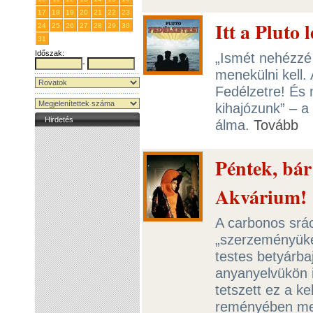
17
18
19
20
21
22
23
Itt a Pluto
24
25
26
27
28
29
30
31
1
2
3
4
5
6
Időszak:
„Ismét nehézzé 
-
menekülni kell. 
Fedélzetre! És 
kihajózunk” – a 
Hirdetés
álma.
Tovább
Péntek, bár
Akvárium!
A carbonos srá
„szerzeményüket”
testes betyárba
anyanyelvükön i
tetszett ez a ke
reményében meh