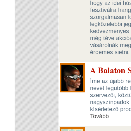
hogy az idei h
fesztiválra han
szorgalmasan lo
legközelebbi je
kedvezményes ár
még téve akciós
vásárolnák meg
érdemes sietni
A Balaton S
Íme az újabb ré
nevét legutóbb
szervezői, közt
nagyszínpadok 
kísérletező pro
Tovább