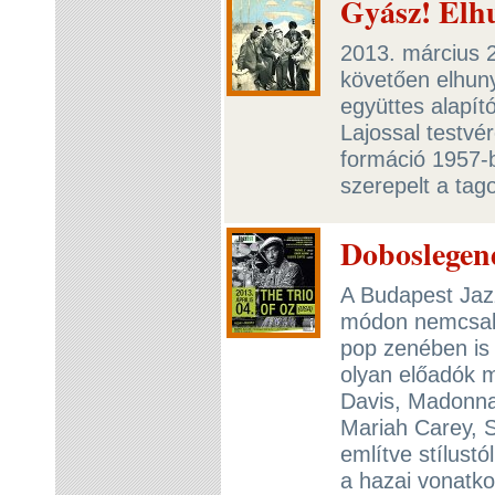
Gyász! Elhu
2013. március 
követően elhunyt
együttes alapító
Lajossal testvé
formáció 1957-be
szerepelt a tag
Doboslegen
A Budapest Jazz
módon nemcsak j
pop zenében is
olyan előadók me
Davis, Madonna
Mariah Carey, S
említve stílustó
a hazai vonatk