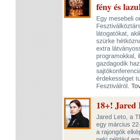
fény és lazu
Egy mesebeli or
Fesztiválköztár
látogatókat, ak
szürke hétközn
extra látványos
programokkal, il
gazdagodik hazá
sajtókonferenci
érdekességet t
Fesztiválról.
To
18+! Jared L
Jared Leto, a 
egy március 22-
a rajongók elké
neki például eg