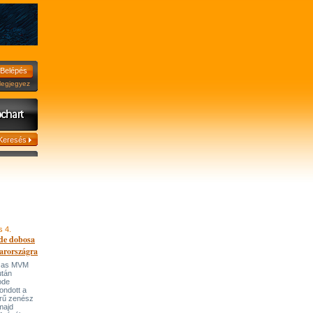
jegyez
s 4.
de dobosa
arországra
házas MVM
után
ode
ondott a
írű zenész
majd