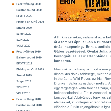
Fesztiválblog 2020
Balatonsound 2020
EFOTT 2020
Fishing on Orfű 2020
Strand 2020
Sziget 2020
A Firkin zenekar, valamint az ír k
SZIN 2020
át a terepet április 6-án a Budaö
VOLT 2020
óriási happening: Erin, a tradici
Gábor vezetésével, Gyulai Júlia, 
Fesztiválblog 2019
koreográfusa, az ír sztepptánc Eu
Balatonsound 2019
koncertet.
EFOTT 2019
Műsorukban elhangzik majd a már jó
Fishing on Orfű 2019
dinamikus dalok többsége, mint pél
Strand 2019
in the Jar, a Wild Rover, az Irish Ro
Sziget 2019
Drunken Sailor az új dalok mellett. 
SZIN 2019
egy fergeteges kelta táncház zárja,
bekapcsolódnak a Firkin zenészei, a
VOLT 2019
táncosokkal. A látványos fény- és sz
Fesztiválblog 2018
elemekkel, különleges koreográfiáva
Balatonsound 2018
előadás a Firkin-rajongóknak is iga