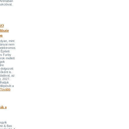
 Arénában
ukcióval.
NO
őször
on
an, mint
lmányai nem
 elektromos
Épített
és Furby
rok mellett
ngok
dre
 dolgozott
őként is.
dalával, az
t, 2027.
lhatjuk
llépését a
Tovább
pák a
 egyik
ete & Bas