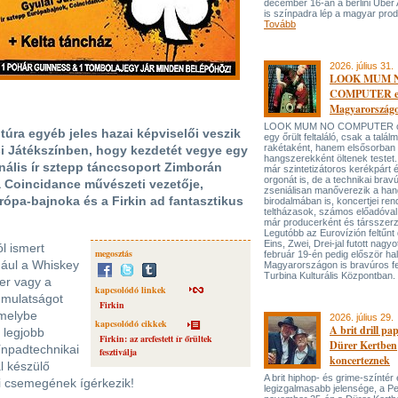
december 16-án a berlini Uber
is színpadra lép a magyar prod
Tovább
2026. július 31.
LOOK MUM 
COMPUTER el
Magyarország
LOOK MUM NO COMPUTER oly
ultúra egyéb jeles hazai képviselői veszik
egy őrült feltaláló, csak a talá
rakétaként, hanem elsősorban
rsi Játékszínben, hogy kezdetét vegye egy
hangszerekként öltenek testet. 
onális ír sztepp tánccsoport Zimborán
már szintetizátoros kerékpárt 
orgonát is, de a technikai bravú
a Coincidance művészeti vezetője,
zseniálisan manőverezik a ha
rópa-bajnoka és a Firkin ad fantasztikus
birodalmában is, koncertjei ren
teltházasok, számos előadóval
már producerként és társszerz
Legutóbb az Eurovízión feltűnt 
Eins, Zwei, Drei-jal futott nagyo
l ismert
megosztás
február 19-én pedig először hal
dául a Whiskey
Magyarországon is bravúros fe
Turbina Kulturális Központban.
ver vagy a
kapcsolódó linkek
A mulatságot
Firkin
 melybe
2026. július 29.
kapcsolódó cikkek
A brit drill pa
 legjobb
Firkin: az arcfestett ír őrültek
Dürer Kertben
ínpadtechnikai
fesztiválja
koncerteznek
l készülő
A brit hiphop- és grime-színtér
zi csemegének ígérkezik!
legizgalmasabb jelensége, a P