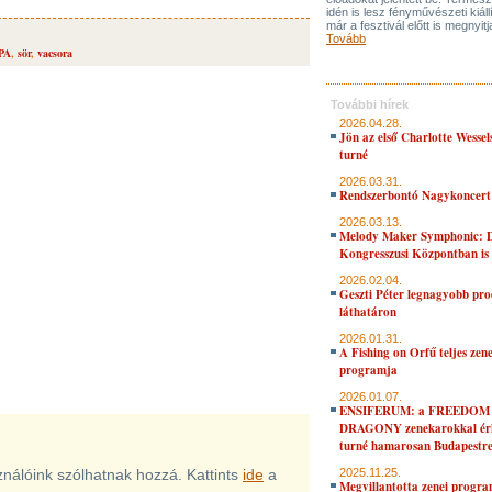
idén is lesz fényművészeti kiáll
már a fesztivál előtt is megnyitj
Tovább
PA
,
sör
,
vacsora
További hírek
2026.04.28.
Jön az első Charlotte Wessel
turné
2026.03.31.
Rendszerbontó Nagykoncert
2026.03.13.
Melody Maker Symphonic: D
Kongresszusi Központban is
2026.02.04.
Geszti Péter legnagyobb pro
láthatáron
2026.01.31.
A Fishing on Orfű teljes zene
programja
2026.01.07.
ENSIFERUM: a FREEDOM
DRAGONY zenekarokkal érk
turné hamarosan Budapestr
sználóink szólhatnak hozzá. Kattints
ide
a
2025.11.25.
Megvillantotta zenei progra