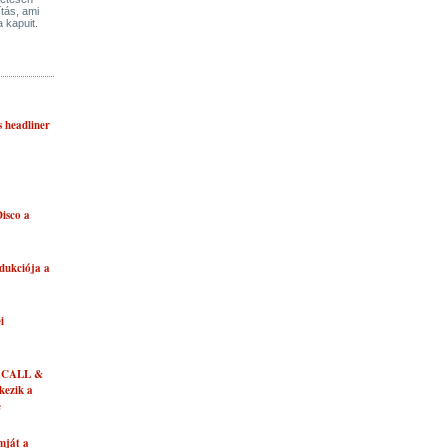
ítás, ami
a kapuit.
s headliner
isco a
dukciója a
i
 CALL &
ezik a
e
mját a