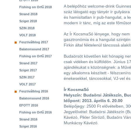
EFOTT 2018
A belépőhöz welcome-drink Guinness 
Fishing on Orfű 2018
száz látogató egy tányér ír gulyásra
Strand 2018
és hamisítatlan ír pub-hangulat, a 
Sziget 2018
modern ír tánc, míg az este főműsorak
SZIN 2018
Az Ír KocsmaSó lényege, hogy nem 
VOLT 2018
gasztronómia és a hangulat szintjén 
Fesztiválblog 2017
Firkin által féktelenül táncossá alakí
Balatonsound 2017
Budaörsöt követően két hónapig nem
Fishing on Orfű 2017
csak vidéken és külföldön. Június 1
Strand 2017
ajándékukat s közönségnek: a Művés
Sziget 2017
egy alkalomra készített - félszcení
SZIN 2017
énekesekkel, táncosokkal, VJ-vel é
VOLT 2017
Ír KocsmaSó
Fesztiválblog 2016
Helyszín: Budaörsi Játékszín, Bu
Balatonsound 2016
Időpont: 2013. április 6. 20.00
EFOTT 2016
Belépőjegy: 2500 Ft elővételben, 3
Jegyelővétel: Budaörsi Játékszín (B
Fishing on Orfű 2016
Kávézó, Pikler Söröző, Budaörs Vár
Strand 2016
Munkácsy Kávézó.
Sziget 2016