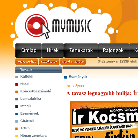
3422 zenekar 12339 letölt
Rovatok
Külföldi
Események
Hazai
2013. április 1.
A tavasz legnagyobb bulija: Í
Koncertbeszámoló
Lemezkritika
Interjú
Események
Gitársuli
TOP 5
Hónap zenekara