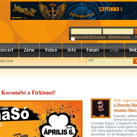
Felhasználó létrehozása
Elfelejtett jelszó
Meg
hető zene
r KocsmaSó a Firkinnel!
2026. augusztu
A Depeche Mo
visszatér Magy
A tavalyi, telt
Dome-koncert 
Christian Eigner, a Depeche M
legendás dobosa ismét igent m
101 Hang felkérésére. A világh
december 10-én Budapesten, 