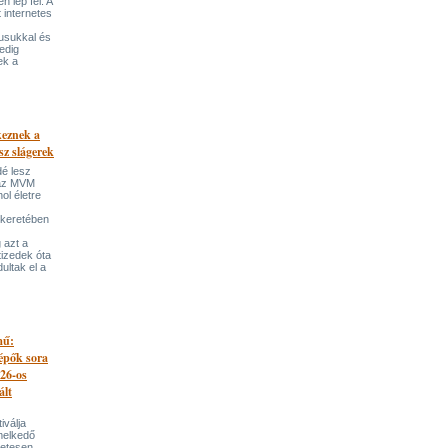
 lép fel. A
t internetes
lusukkal és
edig
ek a
keznek a
sz slágerek
dé lesz
az MVM
l életre
 keretében
 azt a
tizedek óta
ultak el a
mű:
lépők sora
026-os
ált
iválja
melkedő
zetesen