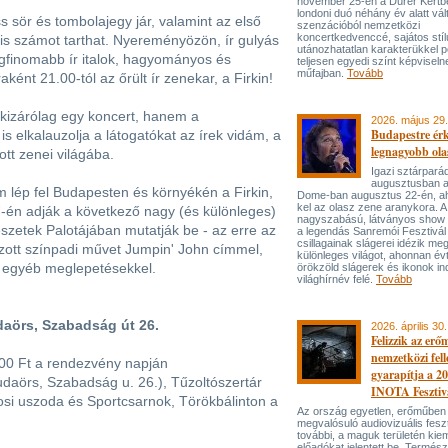
november 25-én a Dürer Kertben
londoni duó néhány év alatt vál
sör és tombolajegy jár, valamint az első
szenzációból nemzetközi
koncertkedvenccé, sajátos stí
 is számot tarthat. Nyereményözön, ír gulyás
utánozhatatlan karakterükkel p
legfinomabb ír italok, hagyományos és
teljesen egyedi színt képviseln
műfajban.
Tovább
ént 21.00-tól az őrült ír zenekar, a Firkin!
kizárólag egy koncert, hanem a
2026. május 29.
Budapestre ér
is elkalauzolja a látogatókat az írek vidám, a
legnagyobb ola
tott zenei világába.
Igazi sztárpará
augusztusban 
 lép fel Budapesten és környékén a Firkin,
Dome-ban augusztus 22-én, aho
kel az olasz zene aranykora. A
7-én adják a következő nagy (és különleges)
nagyszabású, látványos show
zetek Palotájában mutatják be - az erre az
a legendás Sanremói Fesztivál
csillagainak slágerei idézik meg
rozott színpadi művet Jumpin' John címmel,
különleges világot, ahonnan év
s egyéb meglepetésekkel.
örökzöld slágerek és ikonok ind
világhírnév felé.
Tovább
daörs, Szabadság út 26.
2026. április 30.
Felizzik az erő
nemzetközi fel
000 Ft a rendezvény napján
gyarapítja a 2
udaörs, Szabadság u. 26.), Tűzoltószertár
INOTA Fesztiv
osi uszoda és Sportcsarnok, Törökbálinton a
Az ország egyetlen, erőműben
megvalósuló audiovizuális feszt
további, a maguk területén kie
előadókat jelentett be. Termés