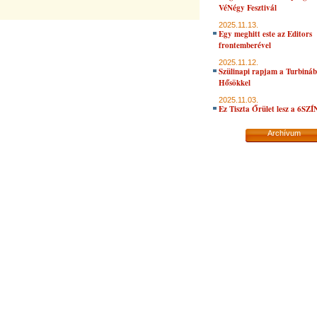
VéNégy Fesztivál
2025.11.13.
Egy meghitt este az Editors
frontemberével
2025.11.12.
Szülinapi rapjam a Turbiná
Hősökkel
2025.11.03.
Ez Tiszta Őrület lesz a 6SZ
Archívum