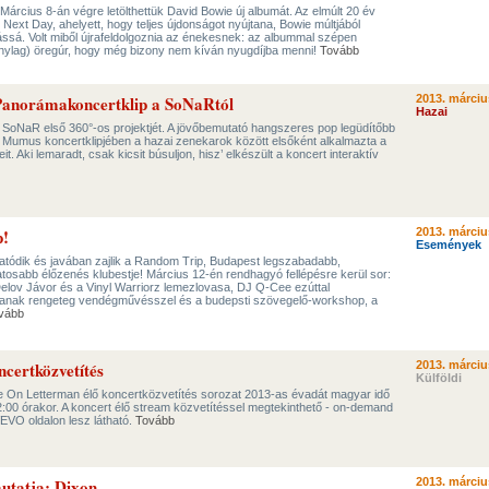
árcius 8-án végre letölthettük David Bowie új albumát. Az elmúlt 20 év
 Next Day, ahelyett, hogy teljes újdonságot nyújtana, Bowie múltjából
otássá. Volt miből újrafeldolgoznia az énekesnek: az albummal szépen
zonylag) öregúr, hogy még bizony nem kíván nyugdíjba menni!
Tovább
 Panorámakoncertklip a SoNaRtól
2013. márciu
Hazai
a SoNaR első 360°-os projektjét. A jövőbemutató hangszeres pop legüdítőbb
a Mumus koncertklipjében a hazai zenekarok között elsőként alkalmazta a
. Aki lemaradt, csak kicsit búsuljon, hisz’ elkészült a koncert interaktív
p!
2013. márciu
Események
tatódik és javában zajlik a Random Trip, Budapest legszabadabb,
tosabb élőzenés klubestje! Március 12-én rendhagyó fellépésre kerül sor:
Delov Jávor és a Vinyl Warriorz lemezlovasa, DJ Q-Cee ezúttal
tanak rengeteg vendégművésszel és a budepsti szövegelő-workshop, a
vább
certközvetítés
2013. márciu
Külföldi
e On Letterman élő koncertközvetítés sorozat 2013-as évadát magyar idő
02:00 órakor. A koncert élő stream közvetítéssel megtekinthető - on-demand
VO oldalon lesz látható.
Tovább
utatja: Dixon
2013. márciu