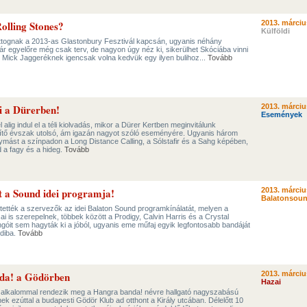
Rolling Stones?
2013. márciu
Külföldi
ttognak a 2013-as Glastonbury Fesztivál kapcsán, ugyanis néhány
bár egyelőre még csak terv, de nagyon úgy néz ki, sikerülhet Skóciába vinni
ik, Mick Jaggeréknek igencsak volna kedvük egy ilyen bulihoz...
Tovább
li a Dürerben!
2013. márciu
Események
alig indul el a téli kiolvadás, mikor a Dürer Kertben meginvitálunk
títő évszak utolsó, ám igazán nagyot szóló eseményére. Ugyanis három
ymást a színpadon a Long Distance Calling, a Sólstafir és a Sahg képében,
 a fagy és a hideg.
Tovább
t a Sound idei programja!
2013. márciu
Balatonsoun
ítették a szervezők az idei Balaton Sound programkínálatát, melyen a
cai is szerepelnek, többek között a Prodigy, Calvin Harris és a Crystal
ongóit sem hagyták ki a jóból, ugyanis eme műfaj egyik legfontosabb bandáját
rdiba.
Tovább
da! a Gödörben
2013. márciu
Hazai
 alkalommal rendezik meg a Hangra banda! névre hallgató nagyszabású
nek ezúttal a budapesti Gödör Klub ad otthont a Király utcában. Délelőtt 10