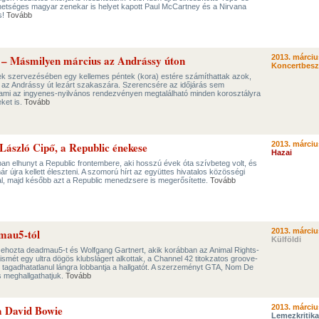
 tehetséges magyar zenekar is helyet kapott Paul McCartney és a Nirvana
s!
Tovább
 – Másmilyen március az Andrássy úton
2013. márciu
Koncertbes
 szervezésében egy kellemes péntek (kora) estére számíthattak azok,
k az Andrássy út lezárt szakaszára. Szerencsére az időjárás sem
, ami az ingyenes-nyilvános rendezvényen megtalálható minden korosztályra
eket is.
Tovább
László Cipő, a Republic énekese
2013. márciu
Hazai
ban elhunyt a Republic frontembere, aki hosszú évek óta szívbeteg volt, és
r újra kellett éleszteni. A szomorú hírt az együttes hivatalos közösségi
al, majd később azt a Republic menedzsere is megerősítette.
Tovább
mau5-tól
2013. márciu
Külföldi
szehozta deadmau5-t és Wolfgang Gartnert, akik korábban az Animal Rights-
smét egy ultra dögös klubslágert alkottak, a Channel 42 titokzatos groove-
m tagadhatatlanul lángra lobbantja a hallgatót. A szerzeményt GTA, Nom De
s meghallgathatjuk.
Tovább
a David Bowie
2013. márciu
Lemezkritika