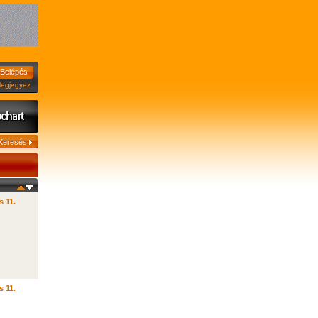
jegyez
s 11.
s 11.