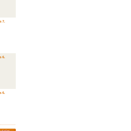
s 7.
s 6.
s 6.