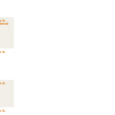
s 11.
zámoló
s 11.
s 11.
s 11.