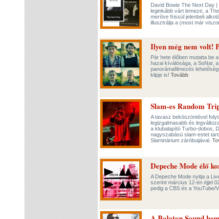
David Bowie The Next Day | M
leginkább várt lemeze, a The
merítve frissül jelenbeli alk
illusztrálja a (most már vis
Ilyen még nem volt!
Pár hete élőben mutatta be 
hazai kíválósága, a SoNar, 
panorámafilmezés lehetőségeit
klipje is!
Tovább
Slam-es Random Tri
A tavasz beköszöntével foly
legizgalmasabb és legváltoza
a klubalapító Turbo-dobos, 
nagyszabású slam-estet tar
Slaminárium záróbuijával.
To
Depeche Mode élő kon
A Depeche Mode nyitja a Liv
szerint március 12-én éjjel 
pedig a CBS és a YouTube/VE
A Balaton Sound bem