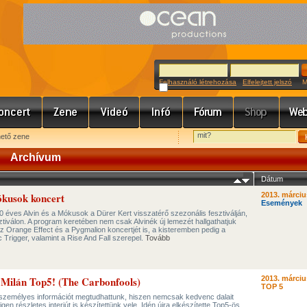
Felhasználó létrehozása
Elfelejtett jelszó
Meg
hető zene
Archívum
Dátum
ókusok koncert
2013. márciu
Események
0 éves Alvin és a Mókusok a Dürer Kert visszatérő szezonális fesztiválján,
tiválon. A program keretében nem csak Alvinék új lemezét hallgathatjuk
Orange Effect és a Pygmalion koncertjét is, a kisteremben pedig a
 Trigger, valamint a Rise And Fall szerepel.
Tovább
s Milán Top5! (The Carbonfools)
2013. márciu
TOP 5
ok személyes információt megtudhattunk, hiszen nemcsak kedvenc dalait
gen részletes interjút is készítettünk vele. Idén újra elkészítette Top5-ös