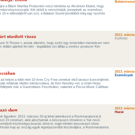
Balatonsoun
újra a Black Mamba Production veszi birtokba az Akvárium Klubot, hogy
rendezvénysorozatát. Két okból is nevezhetjük ünnepinek az eseményt,
s 15-e előestéjéről van szó, a Balaton Sound jóvoltából még egy nyomós
rt utasított vissza
2013. márciu
Külföldi
uns N ’Roses-t, annak ellenére, hogy ezért egy ismeretlen menedzser nem
dollárt ajánlott fel neki - legalábbis ezt állítja a zenész-producer Kim
Pecsában
2013. márciu
Események
ad helyet a több mint 10 éves Cry Free zenekar első tavaszi koncertjének.
urple nótáinak hiteles tolmácsolása, de Ken Hensley-vel, a Uriah Heep
 felléptek már a Gastroblues Fesztiválon, valamint a Pecsa Music Caféban.
azó show
2013. márciu
Hazai
k figyelem: 2013. március 20-ig lehet jelentkezni a Rockmaratonra! A
laszt 24 zenekart, akik játszhatnak a beszavazó showkon a Yuk nevű
személyét közönségszavazás dönti el, majd minden beszavazó show
ívást kap az ország egyik legnépszerűbb fesztiváljára, a Rockmaratonra.