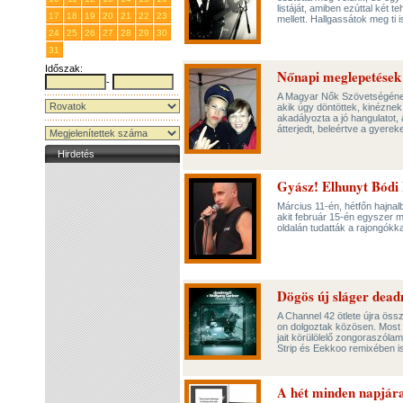
listáját, amiben ezúttal két
17
18
19
20
21
22
23
mellett. Hallgassátok meg ti i
24
25
26
27
28
29
30
31
1
2
3
4
5
6
Időszak:
Nőnapi meglepetések
-
A Magyar Nők Szövetségének
akik úgy döntöttek, kinézne
akadályozta a jó hangulatot
átterjedt, beleértve a gyerek
Hirdetés
Gyász! Elhunyt Bódi 
Március 11-én, hétfőn hajnal
akit február 15-én egyszer má
oldalán tudatták a rajongókk
Dögös új sláger dead
A Channel 42 ötlete újra ös
on dolgoztak közösen. Most i
jait körülölelő zongoraszóla
Strip és Eekkoo remixében i
A hét minden napjár