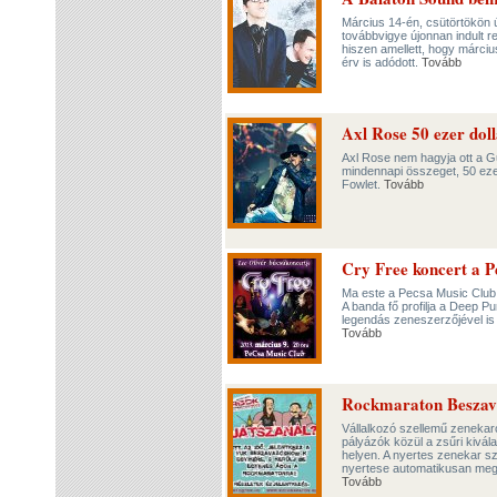
Március 14-én, csütörtökön 
továbbvigye újonnan indult 
hiszen amellett, hogy márciu
érv is adódott.
Tovább
Axl Rose 50 ezer dollá
Axl Rose nem hagyja ott a G
mindennapi összeget, 50 ezer 
Fowlet.
Tovább
Cry Free koncert a 
Ma este a Pecsa Music Club 
A banda fő profilja a Deep P
legendás zeneszerzőjével is
Tovább
Rockmaraton Beszav
Vállalkozó szellemű zenekaro
pályázók közül a zsűri kivá
helyen. A nyertes zenekar 
nyertese automatikusan megh
Tovább