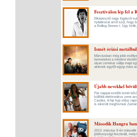
Fesztiválon lép fel a 
Elképesztő nagy fogásról su
nyilatkozat arról szól, hogy 
a Rolling Stones-t. Úgy hírl
Ismét óriási metálbu
Márciusban még jobb eséllyel 
benneteket a mindent elsöté
olyan zenekar váltja majd eg
akiknek egytől-egyig mást ad
Újabb nevekkel bővül
Pár nappal ezelőtt ismét bőv
külföldi elektronikus zene ar
Castles. A hip hop stílus raj
is sikerült meghívniuk Zamá
Második Hangra ban
2013. március 9-én második
jótékonysági fesztivált, mely