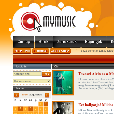
3422 zenekar 12339 letölt
Listázás
Cím
Tavaszi Alvin és a M
Először vesz részt az idén 2
a március 14-ei Tavaszi Fesz
meg, hanem megnézhetjük az 
Naptár
Summertime, a (Sic), a Magic
2026.
augusztus
h
k
sz
cs
p
sz
v
Ezt hallgatja! Mikló
29
31
2
27
28
30
1
4
6
3
5
7
8
9
Miklós Milánról tavaly is s
osztotta meg velünk, de egy i
10
11
12
13
14
15
16