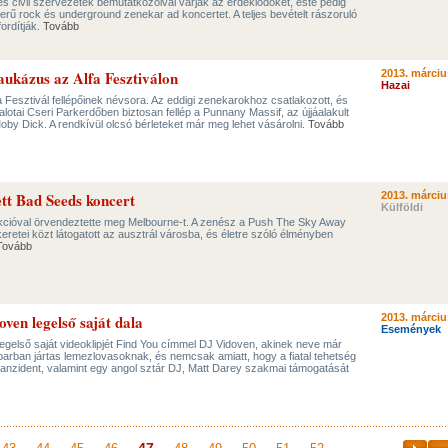
és civil szervezetek bemutatkozóival várják az érdeklődőket, este pedig
zerű rock és underground zenekar ad koncertet. A teljes bevételt rászoruló
ordítják.
Tovább
ukázus az Alfa Fesztiválon
2013. márciu
Hazai
a Fesztivál fellépőinek névsora. Az eddigi zenekarokhoz csatlakozott, és
palotai Cseri Parkerdőben biztosan fellép a Punnany Massif, az újjáalakult
by Dick. A rendkívül olcsó bérleteket már meg lehet vásárolni.
Tovább
ett Bad Seeds koncert
2013. márciu
Külföldi
kcióval örvendeztette meg Melbourne-t. A zenész a Push The Sky Away
eretei közt látogatott az ausztrál városba, és életre szóló élményben
Tovább
ven legelső saját dala
2013. márciu
Események
legelső saját videoklipjét Find You címmel DJ Vidoven, akinek neve már
arban jártas lemezlovasoknak, és nemcsak amiatt, hogy a fiatal tehetség
ranzident, valamint egy angol sztár DJ, Matt Darey szakmai támogatását