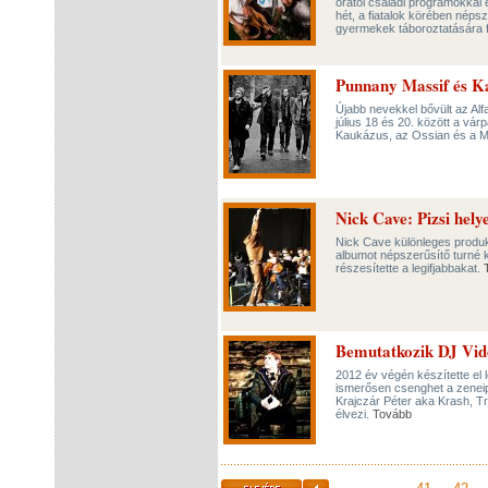
órától családi programokkal 
hét, a fiatalok körében néps
gyermekek táboroztatására f
Punnany Massif és Ka
Újabb nevekkel bővült az Alf
július 18 és 20. között a vár
Kaukázus, az Ossian és a Mo
Nick Cave: Pizsi hely
Nick Cave különleges produ
albumot népszerűsítő turné k
részesítette a legifjabbakat.
Bemutatkozik DJ Vido
2012 év végén készítette el 
ismerősen csenghet a zeneip
Krajczár Péter aka Krash, T
élvezi.
Tovább