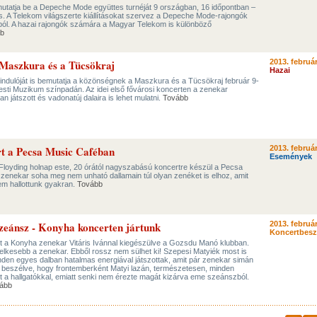
 mutatja be a Depeche Mode együttes turnéját 9 országban, 16 időpontban –
 A Telekom világszerte kiállításokat szervez a Depeche Mode-rajongók
iból. A hazai rajongók számára a Magyar Telekom is különböző
b
a Maszkura és a Tücsökraj
2013. február
Hazai
lindulóját is bemutatja a közönségnek a Maszkura és a Tücsökraj február 9-
sti Muzikum színpadán. Az idei első fővárosi koncerten a zenekar
bban játszott és vadonatúj dalaira is lehet mulatni.
Tovább
rt a Pecsa Music Caféban
2013. február
Események
 Floyding holnap este, 20 órától nagyszabású koncertre készül a Pecsa
 zenekar soha meg nem unható dallamain túl olyan zenéket is elhoz, amit
em hallottunk gyakran.
Tovább
zeánsz - Konyha koncerten jártunk
2013. február
Koncertbes
t a Konyha zenekar Vitáris Ivánnal kiegészülve a Gozsdu Manó klubban.
elkesebb a zenekar. Ebből rossz nem sülhet ki! Szepesi Matyiék most is
nden egyes dalban hatalmas energiával játszottak, amit pár zenekar simán
is beszélve, hogy frontemberként Matyi lazán, természetesen, minden
t a hallgatókkal, emiatt senki nem érezte magát kizárva eme szeánszból.
ább