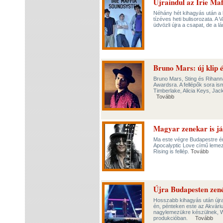
Újraindul az Irie Maf
Néhány hét kihagyás után a 
tízéves heti bulisorozata. A 
üdvözli újra a csapat, de a 
Bruno Mars: új klip 
Bruno Mars, Sting és Rihan
Awardsra. A fellépők sora is
Timberlake, Alicia Keys, Jac
Tovább
Magyar zenekar is ját
Ma este végre Budapestre é
Apocalyptic Love című lemez
Rising is fellép.
Tovább
Újra Budapesten zen
Hosszabb kihagyás után újra
én, pénteken este az Akvári
nagylemezükre készülnek, W
produkcióban.
Tovább