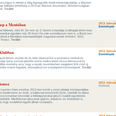
országon is elindul a világ legnagyobb metál-tehetségkutatója, a Wacken
a egy fellépési lehetőség a 2013-as Wacken fesztiválon, Németországban.
het.
Tovább
nnep a Mentában
2013. február
Események
l többnek, mint 30. De nem az ő, hanem a bandája szülinapját lehet most
tt amerikai együttes már 30 éves! Ha vele személyesen nem is, a Bond Jovi
okkal a Mentában kiünnepelhetjük magunkat ennek örömére. 2013.
a Terasz.
Tovább
Klubban
2013. február
Események
ütt Atmos vezette be és tette népszerűvé a psytrance minimál és
vatar party sorozat jelentős közös múltra tekint vissza Atmosszal és
előbb esemény arra, hogy a tavaly novemberben megjelent 604 című új
 óriási ováció fogadott, bemutatkozzon a budapesti közönségnek.
Tovább
-lemez
2013. február
Külföldi
 nyertes Haim zenekar 2012-ben került a zenei oldalak középpontjába
i tündérmese az övék: a kaliforniai testvértriót (Este, Danielle és Alana
icsi korukban bevonták a feldolgozásokat játszó családi együttesbe.
lődött. Mindhárman játszanak gitáron, dobokon, és énekelnek is,
l, hogy szüleikkel együtt állnak színpadra.
2013. február