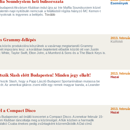
fia Soundsystem heti bulisorozata
Események
budapesti Akvárium Klubban indul újra az Irie Maffia Soundsystem közel
Valentin-napi nyitóbulin nemcsak a felállásból régóta hiányzó MC Kemon-t
lányoknak is ingyenes a belépés.
Tovább
és Grammy-fellépés
2013. február
Külföldi
na közös produkcióra készülnek a vasárnap megtartandó Grammy
mét impozáns lesz: a korábban bejelentett előadók között ott van Justin
k White, Taylor Swift, Elton John, a Mumford & Sons és a The Black Keys is.
szik Slash előtt Budapesten! Minden jegy elkelt!
2013. február
Hazai
rkezik Slash, hogy a Papp László Budapest Sportarénában mutassa be
ét. Az amerikai gitáros zseni előtt egy remek magyar banda, a Leander
él a Compact Disco
2013. február
Hazai
 Budapesten ad önálló koncertet a Compact Disco. A zenekar február 15-
um Klubban táncoltatja meg a közönséget. A fiúk közben a harmadik
alkó Csaba énekes pedig zsűritagként közreműködik A Dal című