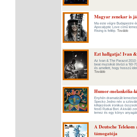
Magyar zenekar is ját
Ma este végre Budapestre é
Apocalyptic Love című lemez
Rising is fellép.
Tovább
Ezt hallgatja! Ivan 
Az Ivan & The Parazol 2010 ó
beat muzsikát ötvözi a ’60-
és amellett, hogy hosszú ideig
Tovább
Humor-melankólia-köl
Enyhén dramatizált lemezbemu
Specko Jedno név a szlovák 
kifejezések ironikus összeol
festő Rutkai Bori. A kiváló 
lemez és egy könyv anyagát,
A Deutsche Telekom 
támogatója