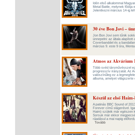
Idén első alkalommal Magyar
Metal Battle, melynek fődíj
Jelentkezni március 14-ig le
30 éve Bon Jovi – ü
Jon Bon Jovi sem tűnik sokka
ünnepelni: az általa alapíto
Coverbanddel és a bandafan
március 9. este 9 óra, Ment
Atmos az Akvárium 
Több svéd társművésszel egy
progresszív irányzatát. Az A
valószínűleg ez a legmegfel
albuma, amelyet világszerte
Készül az első Haim
A patinás BBC Sound of 2013
Forever című slágerével. Igaz
Haim) szüleik már egészen k
Sorsuk már ekkor megpecséte
ráadásul a mai napig előfordu
Tovább