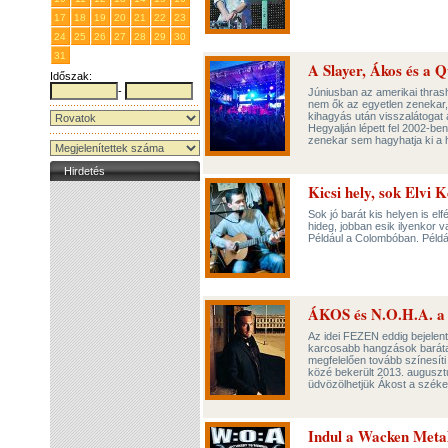
17
18
19
20
21
22
23
24
25
26
27
28
29
30
31
1
2
3
4
5
6
A Slayer, Ákos és a Q
Időszak:
-
Júniusban az amerikai thrash
nem ők az egyetlen zenekar, a
kihagyás után visszalátogat a
Hegyalján lépett fel 2002-b
zenekar sem hagyhatja ki a h
Hirdetés
Kicsi hely, sok Elvi 
Sok jó barát kis helyen is elf
hideg, jobban esik ilyenkor v
Például a Colombóban. Példá
ÁKOS és N.O.H.A. a
Az idei FEZEN eddig bejelen
karcosabb hangzások baráta
megfelelően tovább színesíti
közé bekerült 2013. auguszt
üdvözölhetjük Ákost a székes
Indul a Wacken Meta