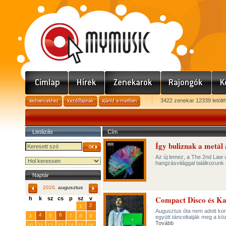
3422 zenekar 12339 letölt
Listázás
Cím
Így buliznak a metál
Az új lemez, a The 2nd Law a
hangzásvilággal találkozunk 
Naptár
2026.
augusztus
Compact Disco és K
h
k
sz
cs
p
sz
v
29
31
2
27
28
30
1
Augusztus óta nem adott kon
4
6
3
5
7
8
9
együtt táncoltatják meg a kö
Tovább
10
11
12
13
14
15
16