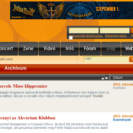
Felhasználó létrehozása
Elfelejtett jelszó
Meg
hető zene
Archívum
Dátum
 arcok- Muse klippremier
2013. február
Külföldi
lapján forgatta le újdonsült kisfilmjét a Muse. A Madness-hez képest most új
a dalban, lássuk a vizuális rész milyen meglepetéseket tartogat!
Tovább
arányi az Akvárium Klubban
2013. február
Események
certet Budapesten a Compact Disco, de jövő hét pénteken este Karányival
zönséget, aki januárban jelentette meg Fehér Balázzsal készült közös dalát!