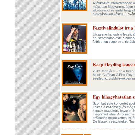
A távközlési vállalatcsoport
májusban Magyarországon is.
alkotásaiból és emléktárgya
aktivitásokkal készül.
Továb
Fesztiválindulót írt 
Utcazene hangulatú fesztivá
én, szombaton este a budape
felfrissített slágereire, ritká
Keep Floyding konce
2013. február 6 – án a Keep
Music Caféban. A Pink Floyd
esetleg az utóbbi években n
Egy kihagyhatatlan s
Szombat este koncertet adot
Lelkes a közönség, és még l
kitettek magukért, hiszen mi
megirigyelhetne. Arról nem 
erőlködés nélkül kommunikál
De lássuk a részleteket!
Tov