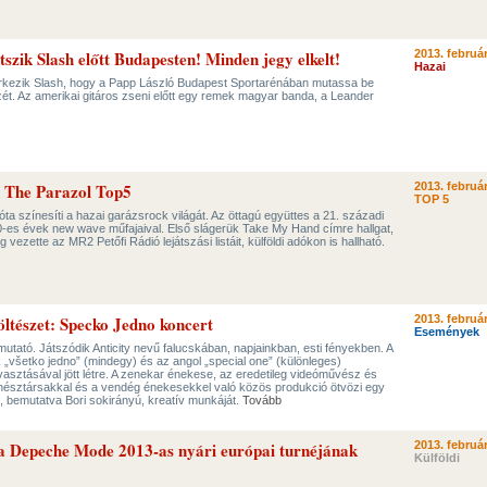
szik Slash előtt Budapesten! Minden jegy elkelt!
2013. február
Hazai
rkezik Slash, hogy a Papp László Budapest Sportarénában mutassa be
ét. Az amerikai gitáros zseni előtt egy remek magyar banda, a Leander
& The Parazol Top5
2013. február
TOP 5
ta színesíti a hazai garázsrock világát. Az öttagú együttes a 21. századi
70-es évek new wave műfajaival. Első slágerük Take My Hand címre hallgat,
 vezette az MR2 Petőfi Rádió lejátszási listáit, külföldi adókon is hallható.
tészet: Specko Jedno koncert
2013. február
Események
tató. Játszódik Anticity nevű falucskában, napjainkban, esti fényekben. A
„všetko jedno” (mindegy) és az angol „special one” (különleges)
vasztásával jött létre. A zenekar énekese, az eredetileg videóművész és
zenésztársakkal és a vendég énekesekkel való közös produkció ötvözi egy
 bemutatva Bori sokirányú, kreatív munkáját.
Tovább
a Depeche Mode 2013-as nyári európai turnéjának
2013. február
Külföldi