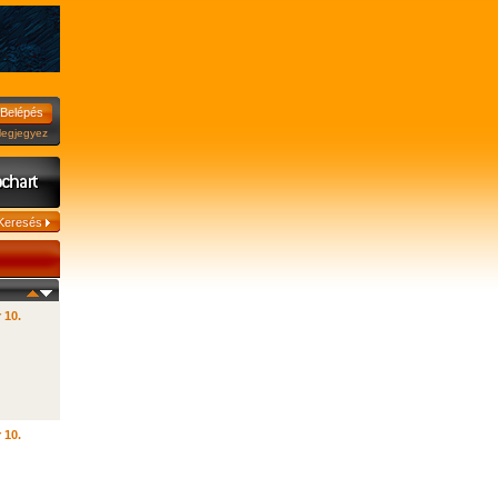
jegyez
 10.
 10.