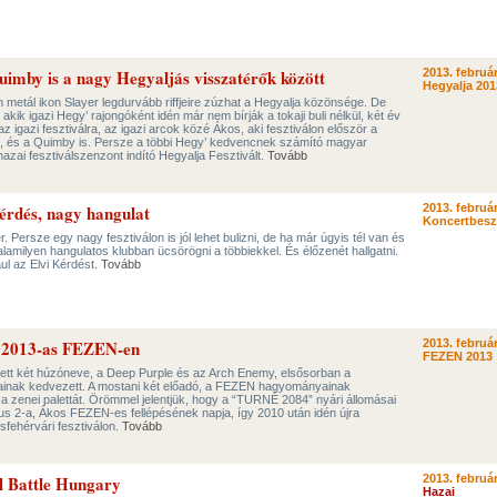
uimby is a nagy Hegyaljás visszatérők között
2013. február
Hegyalja 201
 metál ikon Slayer legdurvább riffjeire zúzhat a Hegyalja közönsége. De
kik igazi Hegy’ rajongóként idén már nem bírják a tokaji buli nélkül, két év
z igazi fesztiválra, az igazi arcok közé Ákos, aki fesztiválon először a
en, és a Quimby is. Persze a többi Hegy’ kedvencnek számító magyar
azai fesztiválszenzont indító Hegyalja Fesztivált.
Tovább
Kérdés, nagy hangulat
2013. február
Koncertbes
ér. Persze egy nagy fesztiválon is jól lehet bulizni, de ha már úgyis tél van és
alamilyen hangulatos klubban ücsörögni a többiekkel. És élőzenét hallgatni.
ul az Elvi Kérdést.
Tovább
 2013-as FEZEN-en
2013. február
FEZEN 2013
tett két húzóneve, a Deep Purple és az Arch Enemy, elsősorban a
inak kedvezett. A mostani két előadó, a FEZEN hagyományainak
 a zenei palettát. Örömmel jelentjük, hogy a “TURNÉ 2084” nyári állomásai
us 2-a, Ákos FEZEN-es fellépésének napja, így 2010 után idén újra
fehérvári fesztiválon.
Tovább
l Battle Hungary
2013. február
Hazai