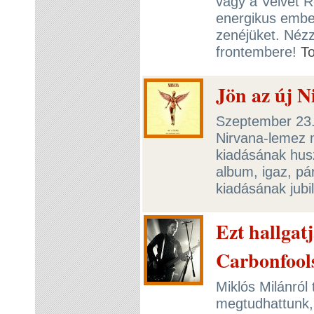
vagy a Velvet R
energikus ember
zenéjüket. Nézz
frontembere!
T
Jön az új N
Szeptember 23. 
Nirvana-lemez m
kiadásának husz
album, igaz, pá
kiadásának jub
Ezt hallgat
Carbonfool
Miklós Milánról
megtudhattunk,