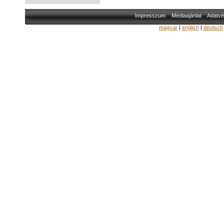
Impresszum
Médiaajánlat
Adatvé
magyar
|
english
|
deutsch