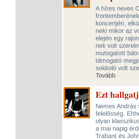
A híres neves 
frontemberének 
koncertjén, elkü
neki mikor az v
elején egy rajo
nek volt szerelm
mutogatott bátr
támogató megje
sokkoló volt sze
Tovább
Ezt hallgat
Nemes András sz
felelősség. Ehh
olyan klassziku
a mai napig érd
Trabant és Joh