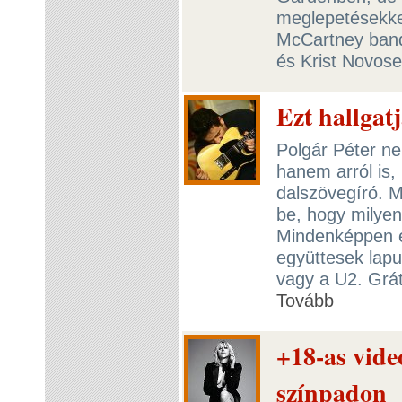
meglepetésekkel
McCartney bandá
és Krist Novosel
Ezt hallgat
Polgár Péter ne
hanem arról is
dalszövegíró. M
be, hogy milyen
Mindenképpen é
együttesek lapu
vagy a U2. Grát
Tovább
+18-as vide
színpadon