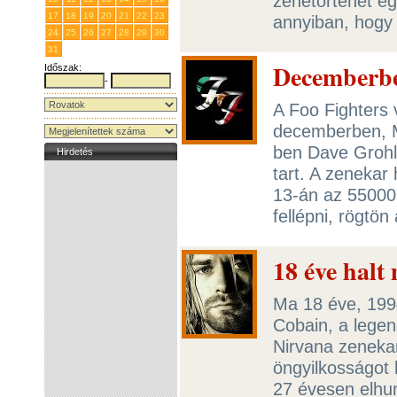
zenetörténet eg
17
18
19
20
21
22
23
annyiban, hogy
24
25
26
27
28
29
30
31
1
2
3
4
5
6
Decemberben
Időszak:
-
A Foo Fighters 
decemberben, M
ben Dave Grohl 
Hirdetés
tart. A zenekar
13-án az 55000
fellépni, rögtön
18 éve halt
Ma 18 éve, 1994
Cobain, a legend
Nirvana zenekar
öngyilkosságot 
27 évesen elhun