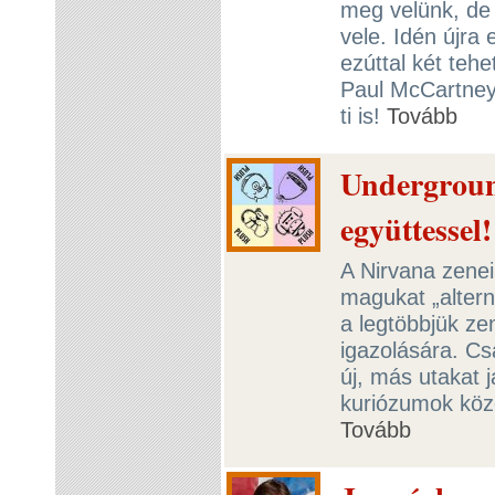
meg velünk, de e
vele. Idén újra 
ezúttal két teh
Paul McCartney
ti is!
Tovább
Undergroun
együttessel!
A Nirvana zene
magukat „altern
a legtöbbjük ze
igazolására. Cs
új, más utakat 
kuriózumok közé
Tovább