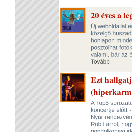
20 éves a l
Új weboldallal
közelgő huszadi
honlapon minde
posztolhat fotó
valami, bár az 
Tovább
Ezt hallgat
(hiperkarm
A Top5 sorozat
koncertje előtt 
Nyár rendezvén
Robit arról, ho
gondolkodási id