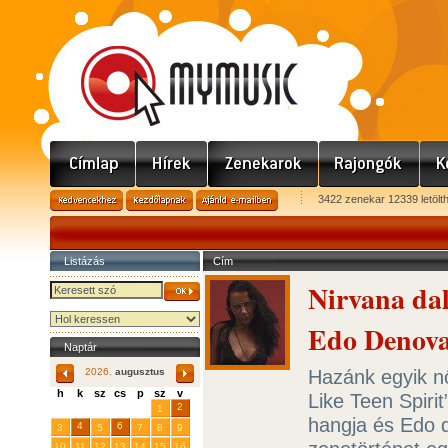
3422 zenekar 12339 letölt
Listázás
Cím
Nirvana dal
Edo Denov
Naptár
Hazánk egyik nő
2026.
augusztus
h
k
sz
cs
p
sz
v
Like Teen Spirit
29
31
2
27
28
30
1
hangja és Edo d
4
6
3
5
7
8
9
10
11
12
13
14
15
16