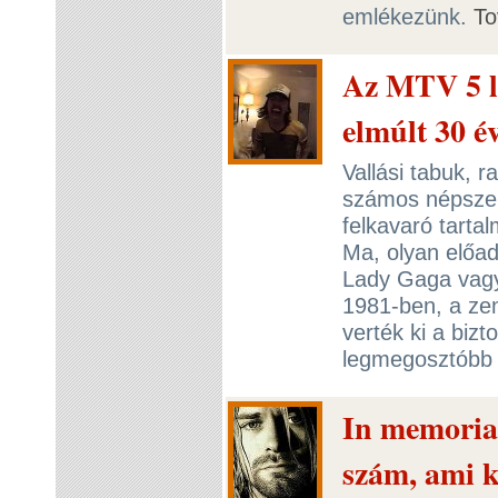
emlékezünk.
To
Az MTV 5 l
elmúlt 30 é
Vallási tabuk,
számos népszerű
felkavaró tartal
Ma, olyan előad
Lady Gaga vagy
1981-ben, a zen
verték ki a biz
legmegosztóbb z
In memoria
szám, ami k