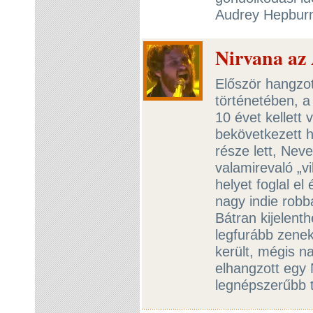
Audrey Hepburn 
Nirvana az
Először hangzot
történetében, 
10 évet kellett
bekövetkezett h
része lett, Ne
valamirevaló „v
helyet foglal el
nagy indie robb
Bátran kijelenth
legfurább zene
került, mégis n
elhangzott egy 
legnépszerűbb