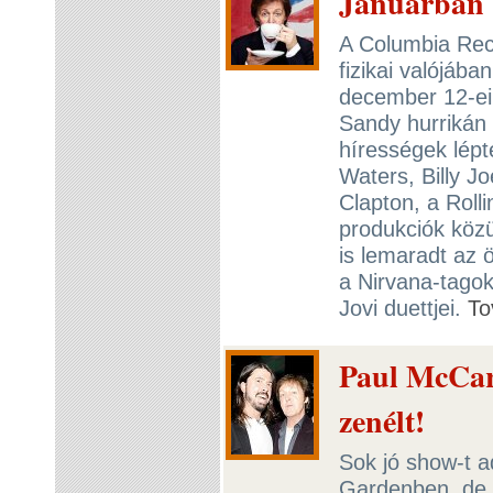
Januárban 
A Columbia Rec
fizikai valójába
december 12-ei 
Sandy hurrikán 
hírességek lépt
Waters, Billy J
Clapton, a Roll
produkciók közü
is lemaradt az 
a Nirvana-tagok
Jovi duettjei.
To
Paul McCart
zenélt!
Sok jó show-t 
Gardenben, de a