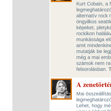
Kurt Cobain, a 
legmeghatározó
alternatív rock
öngyilkos seatt
képeket, pletyk
rockikon haláláv
munkássága elő
amit mindenkine
mutatják be le
még a mai ember
számok nem rang
felsorolásban.
A zenetörté
Mai összeállítá
legmeghatározób
Lehet, hogy mé