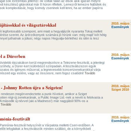
t sok extrémitás jellemzi: ők voltak talán az elsők akik igazán mélyre
di készítésű gitárokkal már 8 húron riffeltek. Lemezről lemezre fejlődtek és
usok komplexitását, hogy komoly zseninek kell lenni, ha az ember papírra
újításokkal és világsztárokkal
2010. május 
Események
t legfontosabb szempont, ami miatt a hegyaljázók nyaranta Tokaj mellett
érése szerint. Az árérzékenyek számára jó hírünk van: még majd’ két hétig
el juthatnak a júliusi, négy napos Hegyalja-bérlethez és idén is lesz
el a Dürerben
2010. május 
Események
rövidebb éjszakákon kerül megrendezésre a Telezene-fesztivál, a jelenlegi
zóhely, a Dürer-kert különböző színpadain. A fesztiválszezon egyik
ozatos és igényes műsorral, a legnevesebb koncertzenekarokkal várja
 a részed egy estére, vagy az összesre, nem fogsz csalódni!
Tovább
j - Johnny Rotten újra a Szigeten!
2010. május 
Sziget 2010
 rendesen megörvendeztette a punk-híveket, amikor a Sziget
tten régi-új zenekarának, a Public Image Ltd.-nek a nevét is felolvasta a
. A második új névvel (aki a Madness!) már nagyjából 90%-os a
.
Tovább
nónia-fesztivált
2010. május 
Események
Pannónia-fesztivál helyszínét a Várpalota melletti Cseri-erdőben. A
őtt lefoglaltak a fesztiválozók minden szállást, de a környékbeli