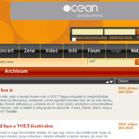
Felhasználó létrehozása
Elfelejtett jelszó
Meg
hető zene
Archívum
Dátum
lesz is
2010. június 
Volt 2010
ruttik, akik a tavalyi évben már a VOLT Nagyszínpadát is meghódították,
ntetni új albumukat, amelynek címét egyelőre homály fedi, de az már biztos,
ajta. Ennek előfutára a „Lehetek én is” című szám, amelyhez a közelmúltban
észetesen, már a rádiók is elég gyakran játsszák. Faust, Dante, Bach, meg a
 mi?
Tovább
d bass a VOLT-fesztiválon
2010. május 
Volt 2010
ézted a nagy fesztiválok oldalát, és egy-egy névre rácsodálkoztál, hogy ez
nnyű minden zenei stílusban, minden előadót számon tartani, de most mi