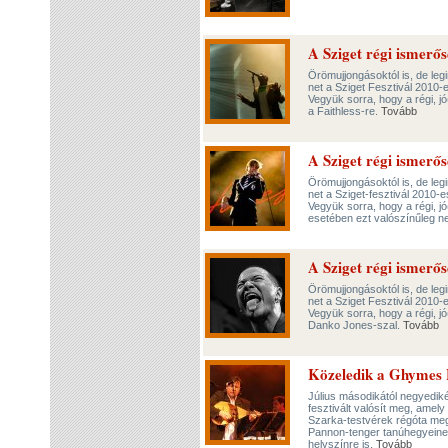
A Sziget régi ismerős
Örömujjongásoktól is, de le
net a Sziget Fesztivál 2010-e
Vegyük sorra, hogy a régi, jó
a Faithless-re.
Tovább
A Sziget régi ismerős
Örömujjongásoktól is, de le
net a Sziget-fesztivál 2010-e
Vegyük sorra, hogy a régi, jó
esetében ezt valószínűleg n
A Sziget régi ismerő
Örömujjongásoktól is, de le
net a Sziget Fesztivál 2010-e
Vegyük sorra, hogy a régi, jó
Danko Jones-szal.
Tovább
Közeledik a Ghymes F
Július másodikától negyedi
fesztivált valósít meg, amely
Szarka-testvérek régóta meg
Pannon-tenger tanúhegyeinek
helyszínre is.
Tovább