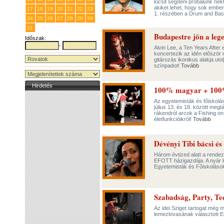
kicsit segíteni próbálunk nek
akiket lehet, hogy sok embe
17
18
19
20
21
22
23
1. részében a Drum and Bass
24
25
26
27
28
29
30
31
1
2
3
4
5
6
Budapestre jön a leg
Időszak:
-
Alvin Lee, a Ten Years After
koncertezik az idén először
gitározás ikonikus alakja uto
színpadot!
Tovább
Hirdetés
100% magyar + 100
Az egyetemisták és főiskolá
július 13. és 18. között meg
rákendról arcok a Fishing 
életfunkcióikról!
Tovább
Dévényi Tibi bácsi é
Három évtized alatt a rendez
EFOTT házigazdája. A nyár l
Egyetemisták és Főiskolások
Szabadság, Party, Te
Az idei Sziget tartogat még
lemezlovasának választott Ero