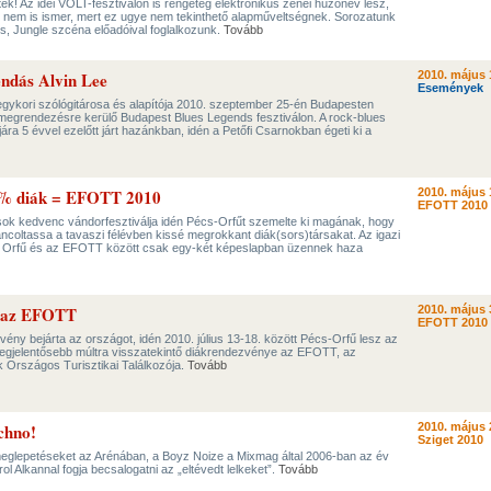
tek! Az idei VOLT-fesztiválon is rengeteg elektronikus zenei húzónév lesz,
r nem is ismer, mert ez ugye nem tekinthető alapműveltségnek. Sorozatunk
, Jungle szcéna előadóival foglalkozunk.
Tovább
endás Alvin Lee
2010. május 
Események
 egykori szólógitárosa és alapítója 2010. szeptember 25-én Budapesten
 megrendezésre kerülő Budapest Blues Legends fesztiválon. A rock-blues
ljára 5 évvel ezelőtt járt hazánkban, idén a Petőfi Csarnokban égeti ki a
% diák = EFOTT 2010
2010. május 
EFOTT 2010
sok kedvenc vándorfesztiválja idén Pécs-Orfűt szemelte ki magának, hogy
táncoltassa a tavaszi félévben kissé megrokkant diák(sors)társakat. Az igazi
on Orfű és az EFOTT között csak egy-két képeslapban üzennek haza
s az EFOTT
2010. május 
EFOTT 2010
vény bejárta az országot, idén 2010. július 13-18. között Pécs-Orfű lesz az
egjelentősebb múltra visszatekintő diákrendezvénye az EFOTT, az
 Országos Turisztikai Találkozója.
Tovább
chno!
2010. május 
Sziget 2010
 meglepetéseket az Arénában, a Boyz Noize a Mixmag által 2006-ban az év
l Alkannal fogja becsalogatni az „eltévedt lelkeket”.
Tovább