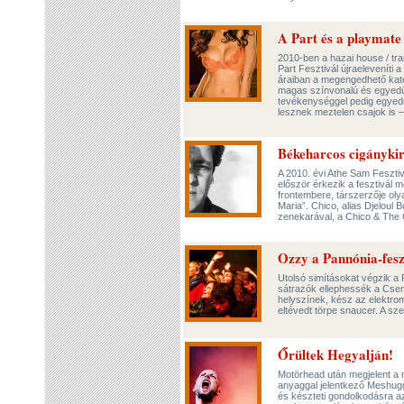
A Part és a playmate
2010-ben a hazai house / tran
Part Fesztivál újraeleveníti
áraiban a megengedhető kate
magas színvonalú és egyedülá
tevékenységgel pedig egyedül
lesznek meztelen csajok is – 
Békeharcos cigányki
A 2010. évi Athe Sam Fesztiv
először érkezik a fesztivál m
frontembere, társzerzője oly
Maria”. Chico, alias Djelou
zenekarával, a Chico & The
Ozzy a Pannónia-fesz
Utolsó simításokat végzik a 
sátrazók ellephessék a Cseri-
helyszínek, kész az elektro
eltévedt törpe snaucer. A sz
Őrültek Hegyalján!
Motörhead után megjelent a m
anyaggal jelentkező Meshugg
és készteti gondolkodásra a