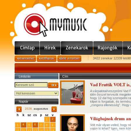
3422 zenekar 12339 letölt
Listázás
Cím
Vad Fruttik VOLT is, 
A várpalotai/veszprémi Vad F
idén ősszel tervezik megjele
hogy 12 dal fog szerepelni r
Naptár
klipet is forgattak, és term
„zongora ellenesség”. Hogy
2026.
augusztus
h
k
sz
cs
p
sz
v
Világbajnok drum an
29
31
2
27
28
30
1
4
6
Volt már olyan veled, hogy n
3
5
7
8
9
vajon ki lehet? Igen, nem kö
10
11
12
13
14
15
16