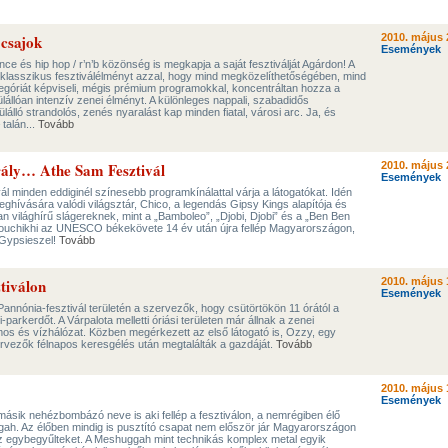
 csajok
2010. május 
Események
ce és hip hop / r’n’b közönség is megkapja a saját fesztiválját Agárdon! A
 a klasszikus fesztiválélményt azzal, hogy mind megközelíthetőségében, mind
góriát képviseli, mégis prémium programokkal, koncentráltan hozza a
llóan intenzív zenei élményt. A különleges nappali, szabadidős
álló strandolós, zenés nyaralást kap minden fiatal, városi arc. Ja, és
talán...
Tovább
rály… Athe Sam Fesztivál
2010. május 
Események
ál minden eddiginél színesebb programkínálattal várja a látogatókat. Idén
eghívására valódi világsztár, Chico, a legendás Gipsy Kings alapítója és
an világhírű slágereknek, mint a „Bamboleo”, „Djobi, Djobi” és a „Ben Ben
l Bouchikhi az UNESCO békekövete 14 év után újra fellép Magyarországon,
 Gypsieszel!
Tovább
tiválon
2010. május 
Események
Pannónia-fesztivál területén a szervezők, hogy csütörtökön 11 órától a
parkerdőt. A Várpalota melletti óriási területen már állnak a zenei
mos és vízhálózat. Közben megérkezett az első látogató is, Ozzy, egy
ervezők félnapos keresgélés után megtalálták a gazdáját.
Tovább
2010. május 
Események
ásik nehézbombázó neve is aki fellép a fesztiválon, a nemrégiben élő
ah. Az élőben mindig is pusztító csapat nem először jár Magyarországon
z egybegyűlteket. A Meshuggah mint technikás komplex metal egyik