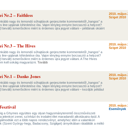
ei Nr.2 – Faithless
2010. május 
Sziget 2010
ginkább nagy és lemondó sóhajtások gerjesztette kommentektől „hangos” a
s line-upjának kihirdetése óta. Vajon tényleg ennyire borzasztó a helyzet?
(l bevált) ismerősökre miért is érdemes újra jegyet váltani – példának okáért
ei Nr.3 – The Hives
2010. május 
Sziget 2010
ginkább nagy és lemondó sóhajtások gerjesztette kommentektől „hangos” a
s line-upjának kihirdetése óta. Vajon tényleg ennyire borzasztó a helyzet?
(l bevált) ismerősökre miért is érdemes újra jegyet váltani. A The Hives
em kell sokáig magyarázni.
Tovább
sei Nr.1 – Danko Jones
2010. május 
Sziget 2010
ginkább nagy és lemondó sóhajtások gerjesztette kommentektől „hangos” a
s line-upjának kihirdetése óta. Vajon tényleg ennyire borzasztó a helyzet?
(l bevált) ismerősökre miért is érdemes újra jegyet váltani – kezdjük például
esztivál
2010. május 
Események
kéig a Ghymes együttes egy olyan hagyományteremtő összművészeti
 a jelenkori zenei, színházi és irodalmi élet maradandó alkotásaira épül. A
álmodták ezt a több napos rendezvényt, amelyhez idén a valamikori
 (Szent György-hegy, Badacsony, Szigliget) árnyékában rátalálták a méltó