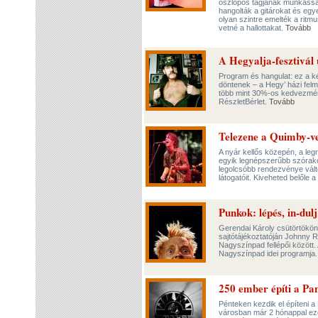
oszlopos tagjának munkásságá
hangolták a gitárokat és egye
olyan szintre emelték a ritm
vetné a hallottakat.
Tovább
A Hegyalja-fesztivál 
Program és hangulat: ez a ké
döntenek – a Hegy’ házi felm
több mint 30%-os kedvezménny
RészletBérlet.
Tovább
Telezene a Quimby-v
A nyár kellős közepén, a leg
egyik legnépszerűbb szórako
legolcsóbb rendezvénye vált
látogatóit. Kiveheted belőle
Punkok: lépés, in-dul
Gerendai Károly csütörtökön
sajtótájékoztatóján Johnny Ro
Nagyszínpad fellépői között
Nagyszínpad idei programja
250 ember építi a Pan
Pénteken kezdik el építeni a 
városban már 2 hónappal ezel