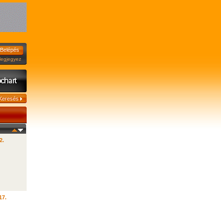
jegyez
2.
17.