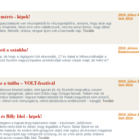
 mérés - képek!
2010. július 4
Volt 2010
apasztalatunk van részegekből és részegségből is, annyira, hogy akár egy
s írhatnánk. Most erre nem vállalkozunk, viszont annyi biztos, hogy idióta
álon. Mentők, dráma, drogok ilyen volt a harmadik nap.
Tovább
ti a szánkba!
2010. június 
Balatonsoun
p, de hogy a rágógumi ízét elnyomják, 17 év dalait is felhasználhatják a
ound System nagyszínpados produkcióját sokan várjuk majd, de miért is?
le a tutiba – VOLT-fesztivál
2010. július 2
Volt 2010
ekeset lehetett találni, mint igazán jót. Az őszintét megvallva; sosem
nei rajongónak, pláne nem Edda vagy Omega fannak. Nálam már ott
mikor beléptem: rögvest hallani lehetett Sir Pataki kegyelmet nem ismerő,
– néhol rock-vinnyogásra, néhol dáridózásra emlékeztető – hangját.
Tovább
s Billy Idol - képek!
2010. július 2
Volt 2010
legtem a hajnali drog-balesetem miatt – kávéztam, üdítőztem,
ni némi ételt és életet, hogy legalább a Parov Stelar Band-en ott
tte hatását, és estére (két gyógysör után) már egész jól éreztem magamat.
rt megcsípett egy mérgezett szúnyog, és az a kis piros pötty óriásira
ül arcon csapot Billy Idol.
Tovább