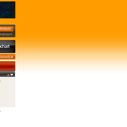
jegyez
.
.