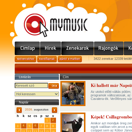
3422 zenekar 12339 letölt
Listázás
Cím
Ki hallott már Napsü
Az utolsó előtti váltás pólóm
programok változatosak, az 
Cavalera-ék. Verőfényes sá
Naptár
2026.
augusztus
Képek! Csillagrombol
h
k
sz
cs
p
sz
v
29
31
2
27
28
30
1
Amikor azt mondjuk öreg zen
4
6
3
5
7
8
9
egyik valóban vén arcot a más
csöppet sem az Kóbor János r
10
11
12
13
14
15
16