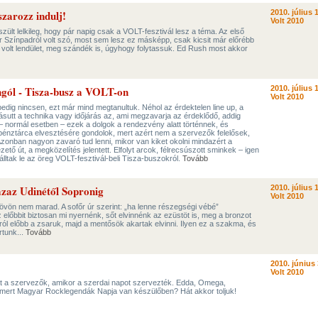
zarozz indulj!
2010. július 1
Volt 2010
zült lelkileg, hogy pár napig csak a VOLT-fesztivál lesz a téma. Az első
Színpadról volt szó, most sem lesz ez másképp, csak kicsit már előrébb
, volt lendület, meg szándék is, úgyhogy folytassuk. Ed Rush most akkor
öngól - Tisza-busz a VOLT-on
2010. július 1
Volt 2010
pedig nincsen, ezt már mind megtanultuk. Néhol az érdektelen line up, a
sutt a technika vagy időjárás az, ami megzavarja az érdeklődő, addig
 – normál esetben – ezek a dolgok a rendezvény alatt történnek, és
y pénztárca elvesztésére gondolok, mert azért nem a szervezők felelősek,
zonban nagyon zavaró tud lenni, mikor van kiket okolni mindazért a
tő út, a megközelítés jelentett. Elfolyt arcok, félrecsúszott sminkek – igen
lltak le az öreg VOLT-fesztivál-beli Tisza-buszokról.
Tovább
azaz Udinétől Sopronig
2010. július 1
Volt 2010
övön nem marad. A sofőr úr szerint: „ha lenne részegségi vébé”
 előbbit biztosan mi nyernénk, sőt elvinnénk az ezüstöt is, meg a bronzot
iról előbb a zsaruk, majd a mentősök akartak elvinni. Ilyen ez a szakma, és
rtunk...
Tovább
2010. június 
Volt 2010
rát a szervezők, amikor a szerdai napot szervezték. Edda, Omega,
 mert Magyar Rocklegendák Napja van készülőben? Hát akkor toljuk!