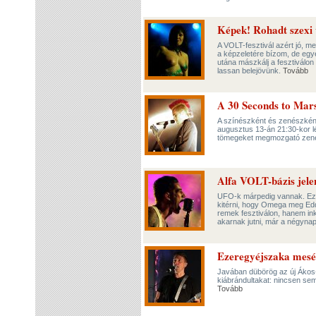
Képek! Rohadt szexi
A VOLT-fesztivál azért jó, m
a képzeletére bízom, de egyé
utána mászkálj a fesztiválon
lassan belejövünk.
Tovább
A 30 Seconds to Mars
A színészként és zenészként
augusztus 13-án 21:30-kor l
tömegeket megmozgató zene
Alfa VOLT-bázis jele
UFO-k márpedig vannak. Ezt 
kitérni, hogy Omega meg Edd
remek fesztiválon, hanem ink
akarnak jutni, már a négynap
Ezeregyéjszaka mesé
Javában dübörög az új Ákos-
kiábrándultakat: nincsen se
Tovább