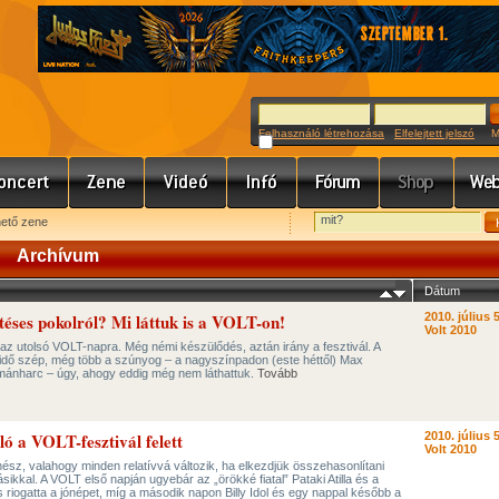
Felhasználó létrehozása
Elfelejtett jelszó
Meg
hető zene
Archívum
Dátum
téses pokolról? Mi láttuk is a VOLT-on!
2010. július 5
Volt 2010
; az utolsó VOLT-napra. Még némi készülődés, aztán irány a fesztivál. A
idő szép, még több a szúnyog – a nagyszínpadon (este héttől) Max
mánharc – úgy, ahogy eddig még nem láthattuk.
Tovább
ó a VOLT-fesztivál felett
2010. július 5
Volt 2010
ész, valahogy minden relatívvá változik, ha elkezdjük összehasonlítani
ikkal. A VOLT első napján ugyebár az „örökké fiatal” Pataki Atilla és a
iogatta a jónépet, míg a második napon Billy Idol és egy nappal később a