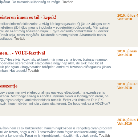
otípiákat. De micsoda különbség ez mégis.
Tovább
steren innen és túl - képek!
2010. július 4
Volt 2010
xikon információi szerint: a világ két legmagasabb IQ-ját, az átlagos teszt
mellettem álló hölgy meg is indokolja – egyetértően bólogatunk. Már szinte
ról, de azért még hősiesen bírjuk. Egyre erősödő homokfelhők a Lövérek
csúcsát adja, nincs megállás. Kruderék a mennyekben. A harmadik nap is
csillagos.
Tovább
en... - VOLT-fesztivál
2010. június 
Volt 2010
VOLT-fesztivál. Azoknak, akiknek már meg van a jegye, biztosan vannak
ncertekre szeretnének ellátogatni a négy nap alatt, de akik még kicsit
uk pár olyan kihagyhatatlan fellépést, amire mi biztosan ellátogatunk június
ronban. Hát tessék!
Tovább
esszertje
2010. július 5
Volt 2010
gy vajon mennyire lehet unalmas egy-egy előadónak, ha ezredszer is
tszania. Mert hogy elvileg a zenélés, nyilván akkor a legnagyobb öröm, ha
 egy olyan dolgot, ami mindenkinek tetszik. Ezért volt érdekes Dub FX,
szik, hogy helyben mindig valami újat teremt. De hogy volt ez a VOLT-on?
2010. július 1
Volt 2010
iválon nem csak bulizni lehet, hanem napközben is rengeteg olyan program
ni. Az biztos, hogy a VOLT-fesztiválon nem fogsz unatkozni addig sem,
ek a koncertek. Párat mi is kipróbáltunk, nézzük mik voltak ezek.
Tovább