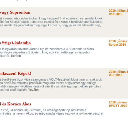
 vagy Sopronban
2010. július 2
Volt 2010
ert szerezhetsz új barátokat. Hogy hogyan? Hát egyrészt, ezt mindenkinek
bként Soerii&Poolek koncertre menj el és szerezz felfújható gumiállatokat,
 és mindenki garantáltan meg fogja kérdezni, hogy jaj ez mi. Második nap,
 Sziget-kalandja
2010. június 
Sziget 2010
 is egyaránt sikeres Jared Leto és zenekara a 30 Seconds to Mars
ép Nagyszínpadra a Szigeten. Íme, egy kis ízelitő egyre nagyobb
kartól.
Tovább
ntkezzen! Képek!
2010. július 1
Volt 2010
évről-évre bizonyítja számomra a VOLT-fesztivál. Most nem arra akarok
a nevű őskövületek próbálják magukra terelni a figyelmet egy amúgy
ább a megannyi ötletes droidról van itt szó, akik így-úgy például pénzhez
os buli első estéjén.
Tovább
i és Kovács Ákos
2010. június 
EFOTT 2010
turné, Szindbád 2010 címmel, és országszerte ejti ámulatba a
mmi vész, a nevem Ákos, és még mindig képes vagyok a rokker-terpeszre!