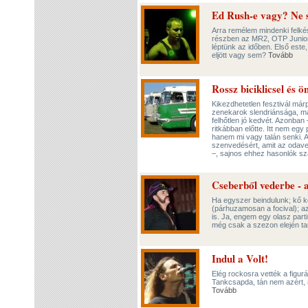
Ed Rush-e vagy? Ne s
Arra remélem mindenki felkés
részben az MR2, OTP Junior 
léptünk az időben. Első este
eljött vagy sem?
Tovább
Rossz biciklicsel és 
Kikezdhetetlen fesztivál már
zenekarok slendriánsága, má
felhőtlen jó kedvét. Azonban
ritkábban előtte. Itt nem eg
hanem mi vagy talán senki. A
szenvedésért, amit az odaveze
–, sajnos ehhez hasonlók szá
Cseberből vederbe - 
Ha egyszer beindulunk; kő k
(párhuzamosan a focival); az
is. Ja, engem egy olasz part
még csak a szezon elején ta
Indul a Volt!
Elég rockosra vették a figu
Tankcsapda, tán nem azért,
Tovább