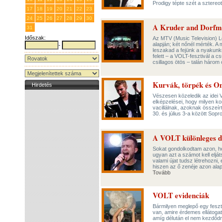
Prodigy tépte szét a sztere
17
18
19
20
21
22
23
24
25
26
27
28
29
30
A Kruder and Dorfmei
31
1
2
3
4
5
6
Időszak:
Az MTV (Music Television) Le
alapján; két nőnél mérték. A 
-
leszakad a fejünk a nyakunk
felett – a VOLT-fesztivál a 
csillagos ötös – talán három 
Kurvák, törpék és Om
Hirdetés
Vészesen közeledik az idei 
elképzelései, hogy milyen ko
vacillálnak, azoknak összeírt
30. és július 3-a között Sop
A VOLT különleges d
Sokat gondolkodtam azon, ho
ugyan azt a számot kell eljá
valami újat tudsz létrehozni,
hiszen az ő zenéje azon alap
Tovább
VOLT evidenciák
Bármilyen meglepő egy feszt
van, amire érdemes ellátogat
amíg délután el nem kezdődn