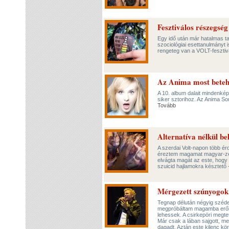
Fesztiválos részegség
Egy idő után már hatalmas t
szociológiai esettanulmányt i
rengeteg van a VOLT-fesztiv
Az Anima most betehe
A 10. album dalait mindenkép
siker sztorihoz. Az Anima S
Tovább
Alternatíva nélkül be
A szerdai Volt-napon több érd
éreztem magamat magyar-ze
elvágta magát az este, hogy 
szuicid hajlamokra késztető 
Mérgezett szúnyogok é
Tegnap délután négyig széde
megpróbáltam magamba erőltet
lehessek. A csirkepöri megte
Már csak a lában sajgott, me
dagadt. Aztán este kilenc kör