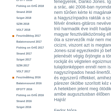
EFOTT 2018
fenegyerek, Danko Jones. Ige
Fishing on Orfű 2018
a srác, aki 2008-ban nyomda
nem tűrően kérte ki magána
Strand 2018
a Nagyszínpadra rakták a sz
Sziget 2018
félvér énekes-gitáros nevével
SZIN 2018
trió harmadik éve indít hadjá
VOLT 2018
magyar fesztiválközönség el
Fesztiválblog 2017
óta a szervezők már nem me
Balatonsound 2017
cicizni, viszont azt is megta
Fishing on Orfű 2017
Jones-szal egyezkedni jó bef
Strand 2017
jelenését végig őrjöngte a t
Sziget 2017
rockját és végtelen egoizmus
SZIN 2017
tulajdonképpen ennél nem is 
VOLT 2017
nagyszínpados head-linertől.
és egyszerű riffekkel, amihez
Fesztiválblog 2016
párezer ökölbe szorított kéz
Balatonsound 2016
A hetekben jelent meg ötödi
EFOTT 2016
amibe augusztusban élőben i
Fishing on Orfű 2016
Hajrá!
Strand 2016
Sziget 2016
Fedor Nóra