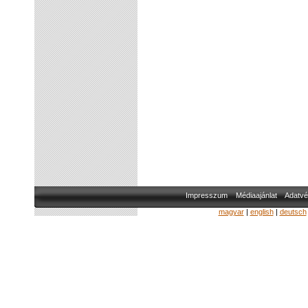
Impresszum
Médiaajánlat
Adatvé
magyar
|
english
|
deutsch