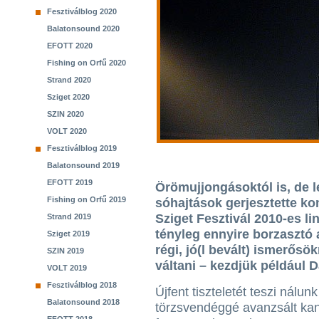
Fesztiválblog 2020
Balatonsound 2020
EFOTT 2020
Fishing on Orfű 2020
Strand 2020
Sziget 2020
SZIN 2020
VOLT 2020
Fesztiválblog 2019
Balatonsound 2019
EFOTT 2019
Örömujjongásoktól is, de 
Fishing on Orfű 2019
sóhajtások gerjesztette k
Sziget Fesztivál 2010-es li
Strand 2019
tényleg ennyire borzasztó 
Sziget 2019
régi, jó(l bevált) ismerősö
SZIN 2019
váltani – kezdjük például 
VOLT 2019
Fesztiválblog 2018
Újfent tiszteletét teszi nálu
Balatonsound 2018
törzsvendéggé avanzsált ka