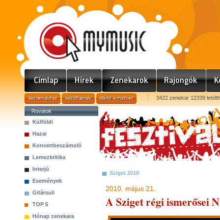
3422 zenekar 12339 letölt
Rovatok
Külföldi
Hazai
Koncertbeszámoló
Lemezkritika
Interjú
Sziget 2010
Események
2010. május 21.
Gitársuli
A Sziget régi ismerősei 
TOP 5
Hónap zenekara