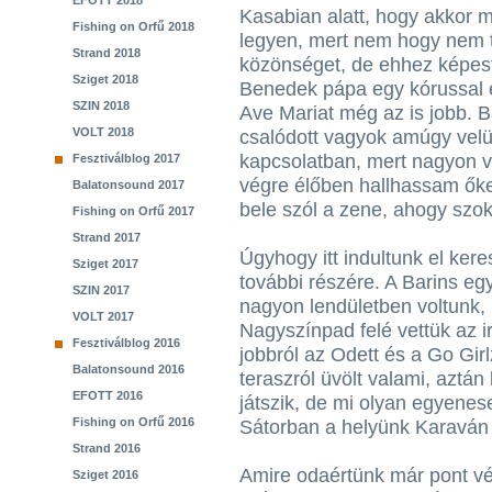
EFOTT 2018
Kasabian alatt, hogy akkor 
Fishing on Orfű 2018
legyen, mert nem hogy nem tü
Strand 2018
közönséget, de ehhez képest
Sziget 2018
Benedek pápa egy kórussal é
SZIN 2018
Ave Mariat még az is jobb. 
VOLT 2018
csalódott vagyok amúgy vel
kapcsolatban, mert nagyon 
Fesztiválblog 2017
végre élőben hallhassam őke
Balatonsound 2017
bele szól a zene, ahogy szo
Fishing on Orfű 2017
Strand 2017
Úgyhogy itt indultunk el kere
Sziget 2017
további részére. A Barins egy
SZIN 2017
nagyon lendületben voltunk, 
VOLT 2017
Nagyszínpad felé vettük az i
Fesztiválblog 2016
jobbról az Odett és a Go Girl
Balatonsound 2016
teraszról üvölt valami, aztán
EFOTT 2016
játszik, de mi olyan egyene
Fishing on Orfű 2016
Sátorban a helyünk Karaván 
Strand 2016
Amire odaértünk már pont vé
Sziget 2016