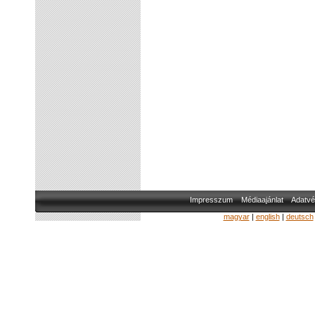
Impresszum
Médiaajánlat
Adatvé
magyar
|
english
|
deutsch