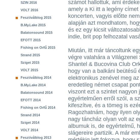
számot hallottuk, ami érdekelt
SZIN 2016
amely a Ki itt a legény címet
VOLT 2016
koncerten, vagyis előtte nem
Fesztiválblog 2015
alapján azt mondhatom, hogy 
B.My.Lake 2015
és ez egy kicsit változatosa
Balatonsound 2015
indie, brit pop felhozatal vas
EFOTT 2015
Fishing on Orfű 2015
Miután, itt már táncoltunk e
Strand 2015
végre valahára a Világzenei
Sziget 2015
Shantel & Bucovina Club Orke
hogy van a balkáni beütésű 
VOLT 2015
elektronikus zenével meg az
Fesztiválblog 2014
eredetileg német csapat pon
B.My.Lake 2014
viszont ezt a szintet nagyon 
Balatonsound 2014
egyértelműen erről szól, a s
EFOTT 2014
kifeszítve, és a tömeg is ezé
Fishing on Orfű 2014
Ragozhatnám, hogy ilyen olya
Strand 2014
nagy táncház olyan volt az e
Sziget 2014
albumuk is, de egyértelmű, 
VOLT 2014
slágereire partizik. A már em
Fesztiválblog 2013
mértékig lett fokozva, hogy