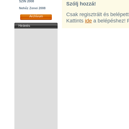
SZIN 2008
Szólj hozzá!
Nehéz Zenei 2008
Csak regisztrált és belépet
Archívum
Kattints
ide
a belépéshez! 
Hirdetés