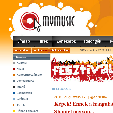
3422 zenekar 12339 letölt
Rovatok
Külföldi
Hazai
Koncertbeszámoló
Lemezkritika
Interjú
Sziget 2010
Események
2010. augusztus 17. |
-gabriella-
Gitársuli
Képek! Ennek a hangulat
TOP 5
Shantel nagyon...
Hónap zenekara