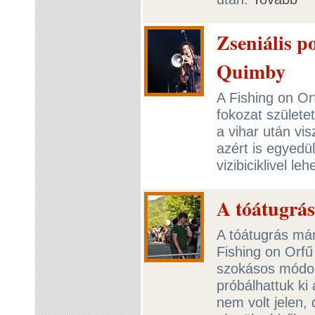
Zseniális po
Quimby
A Fishing on Or
fokozat születe
a vihar után vi
azért is egyedül
vizibiciklivel l
A tóátugrás
A tóátugrás m
Fishing on Orf
szokásos módon
próbálhattuk ki
nem volt jelen, 