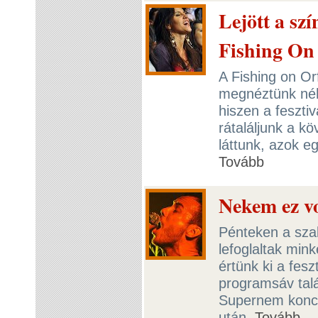
Lejött a sz
Fishing On
A Fishing on Or
megnéztünk néh
hiszen a fesztiv
rátaláljunk a k
láttunk, azok eg
Tovább
Nekem ez vol
Pénteken a sza
lefoglaltak min
értünk ki a fesz
programsáv talá
Supernem koncer
után.
Tovább