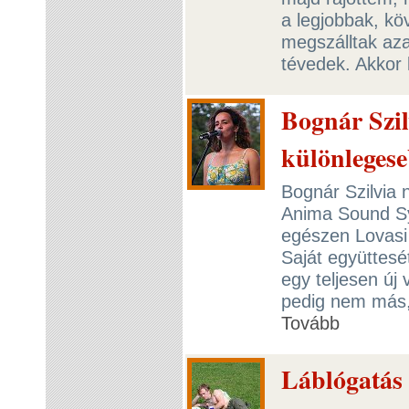
a legjobbak, k
megszálltak az
tévedek. Akkor
Bognár Szil
különlegese
Bognár Szilvia 
Anima Sound Sy
egészen Lovasi 
Saját együttesé
egy teljesen új 
pedig nem más, 
Tovább
Láblógatás 