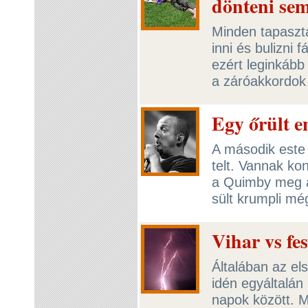
dönteni sem
Minden tapaszta
inni és bulizni 
ezért leginkább 
a záróakkordok
Egy őrült 
A második este
telt. Vannak kon
a Quimby meg az
sült krumpli mé
Vihar vs fes
Általában az el
idén egyáltalán
napok között. M