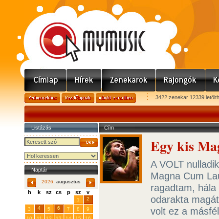
3422 zenekar 12339 letölt
Listázás
Cím
Egy kis M
A VOLT nulladik
Naptár
Magna Cum Laud
2026.
augusztus
ragadtam, hála
h
k
sz
cs
p
sz
v
odarakta magát
29
31
2
27
28
30
1
4
6
volt ez a másfél
3
5
7
8
9
10
11
12
13
14
15
16