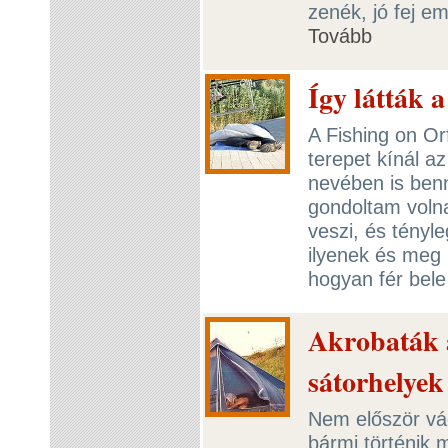
zenék, jó fej e
Tovább
Így látták 
A Fishing on Orf
terepet kínál az
nevében is benn
gondoltam volna
veszi, és tényle
ilyenek és meg 
hogyan fér bele
Akrobaták a 
sátorhelyek
Nem először vá
bármi történik 