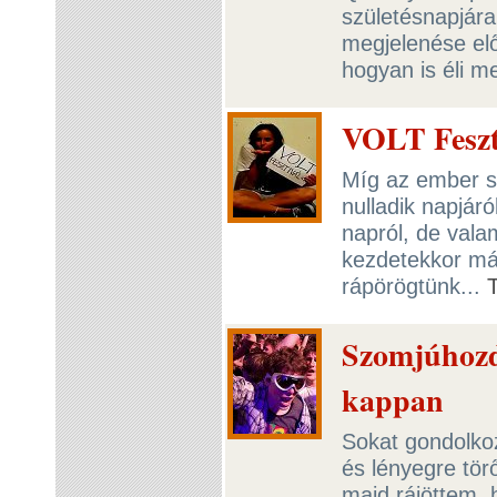
születésnapjára
megjelenése elő
hogyan is éli m
VOLT Feszti
Míg az ember si
nulladik napjár
napról, de vala
kezdetekkor más
rápörögtünk...
Szomjúhozd 
kappan
Sokat gondolko
és lényegre tör
majd rájöttem,