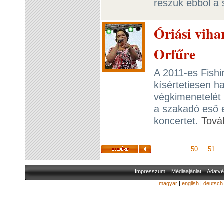
részük ebből a
Óriási vihar
Orfűre
A 2011-es Fishi
kísértetiesen ha
végkimenetelét 
a szakadó eső 
koncertet.
Tová
...
50
51
Impresszum
Médiaajánlat
Adatvé
magyar
|
english
|
deutsch