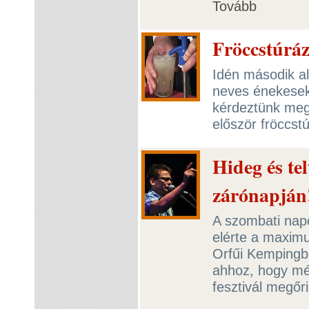
Tovább
Fröccstúráz
Idén második al
neves énekesek 
kérdeztünk meg 
először fröccst
Hideg és te
zárónapján
A szombati napo
elérte a maximu
Orfűi Kempingbe
ahhoz, hogy még
fesztivál megőr