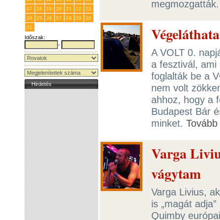
megmozgatták
17
18
19
20
21
22
23
24
25
26
27
28
29
30
Végeláthata
31
1
2
3
4
5
6
Időszak:
-
A VOLT 0. nap
a fesztivál, am
foglalták be a 
Hirdetés
nem volt zökken
ahhoz, hogy a f
Budapest Bár é
minket.
Tovább
Varga Liviu
vágytam
Varga Livius, 
is „magát adja” 
Quimby európai 