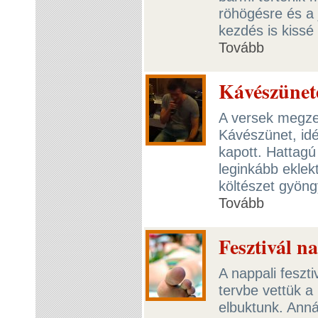
röhögésre és a 
kezdés is kissé
Tovább
Kávészünete
A versek megzen
Kávészünet, idé
kapott. Hattagú
leginkább eklek
költészet gyöng
Tovább
Fesztivál na
A nappali feszt
tervbe vettük 
elbuktunk. Anná