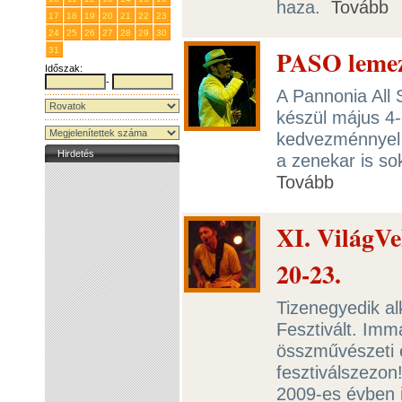
haza.
Tovább
17
18
19
20
21
22
23
24
25
26
27
28
29
30
PASO lemez
31
1
2
3
4
5
6
Időszak:
-
A Pannonia All
készül május 4
kedvezménnyel él
Hirdetés
a zenekar is so
Tovább
XI. VilágVel
20-23.
Tizenegyedik al
Fesztivált. Im
összművészeti 
fesztiválszezon
2009-es évben 