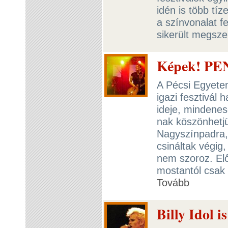
idén is több tí
a színvonalat fe
sikerült megsz
Képek! PEN
A Pécsi Egyete
igazi fesztivál
ideje, mindenes
nak köszönhetjü
Nagyszínpadra, 
csináltak végig,
nem szoroz. Elő
mostantól csak
Tovább
Billy Idol 