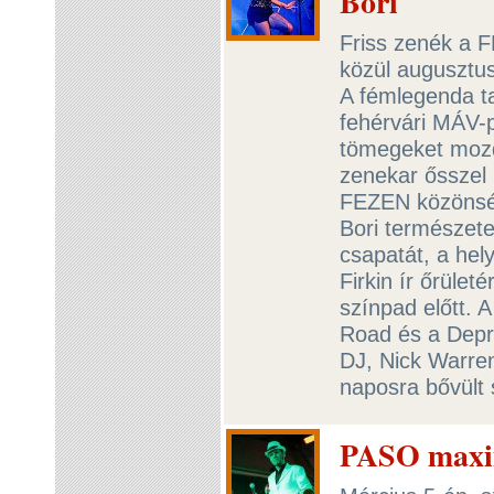
Bori
Friss zenék a F
közül augusztu
A fémlegenda ta
fehérvári MÁV-
tömegeket mozd
zenekar ősszel
FEZEN közönségé
Bori természet
csapatát, a hel
Firkin ír őrüle
színpad előtt. 
Road és a Depre
DJ, Nick Warren
naposra bővült 
PASO maxi