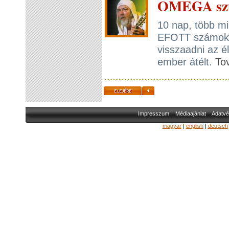
OMEGA szu
10 nap, több min
EFOTT számokb
visszaadni az é
ember átélt.
To
Impresszum
Médiaajánlat
Adatvé
magyar
|
english
|
deutsch