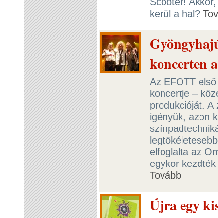
Scooter! Akkor
kerül a hal?
To
Gyöngyhajú
koncerten 
Az EFOTT első 
koncertje – köz
produkcióját. A
igényük, azon k
színpadtechniká
legtökéleteseb
elfoglalta az O
egykor kezdték e
Tovább
Újra egy ki