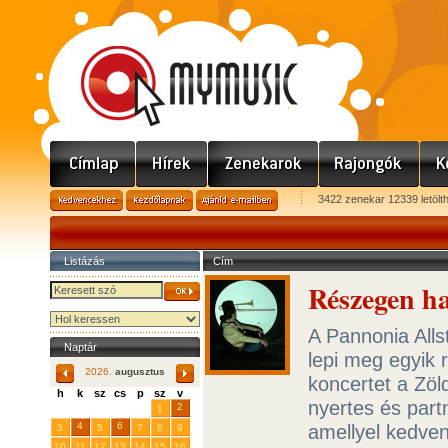
3422 zenekar 12339 letölt
Listázás
Cím
Részegen h
A Pannonia Alls
Naptár
lepi meg egyik 
2026.
augusztus
koncertet a Zöl
h
k
sz
cs
p
sz
v
nyertes és par
29
31
2
27
28
30
1
4
6
amellyel kedven
3
5
7
8
9
10
11
12
13
14
15
16