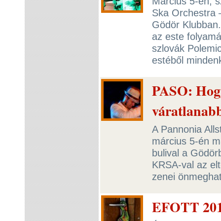
Március 5-én, 
Ska Orchestra 
Gödör Klubban.
az este folyamá
szlovák Polemic
estéből minden
PASO: Hogy 
váratlanabb 
A Pannonia Alls
március 5-én má
bulival a Gödö
KRSA-val az elte
zenei önmeghat
EFOTT 2010