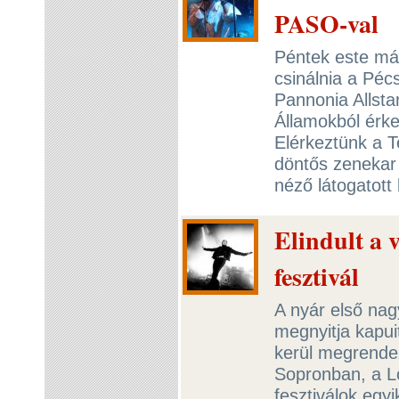
PASO-val
Péntek este már
csinálnia a Péc
Pannonia Allsta
Államokból érke
Elérkeztünk a T
döntős zenekar
néző látogatott
Elindult a 
fesztivál
A nyár első nag
megnyitja kapuit
kerül megrende
Sopronban, a Lő
fesztiválok eg