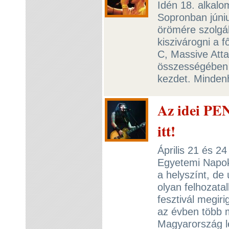
Idén 18. alkalo
Sopronban júniu
örömére szolgá
kiszivárogni a f
C, Massive Atta
összességében 
kezdet. Mindenh
Az idei PEN
itt!
Április 21 és 2
Egyetemi Napok.
a helyszínt, de
olyan felhozatal
fesztivál megiri
az évben több m
Magyarország l