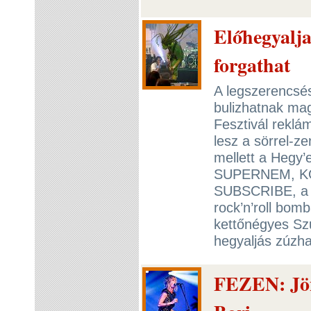
Előhegyalja
forgathat
A legszerencsé
bulizhatnak mag
Fesztivál reklá
lesz a sörrel-z
mellett a Hegy
SUPERNEM, K
SUBSCRIBE, a 
rock’n’roll bo
kettőnégyes Sz
hegyaljás zúzha
FEZEN: Jö