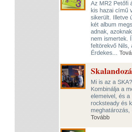
Az MR2 Petőfi á
kis hazai című 
sikerült. Illetv
két album megsz
adnak, azoknak
nem ismertek. Í
feltörekvő Nils
Érdekes...
Tová
Skalandozá
Mi is az a SKA?
Kombinálja a me
elemeivel, és 
rocksteady és k
meghatározás, d
Tovább