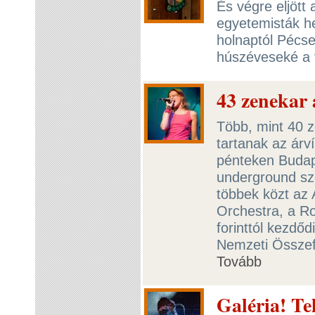
És végre eljött 
egyetemisták he
holnaptól Pécse
húszéveseké a 
43 zenekar 
Több, mint 40 z
tartanak az árv
pénteken Budap
underground szc
többek közt az 
Orchestra, a Ro
forinttól kezdőd
Nemzeti Összefo
Tovább
Galéria! Te