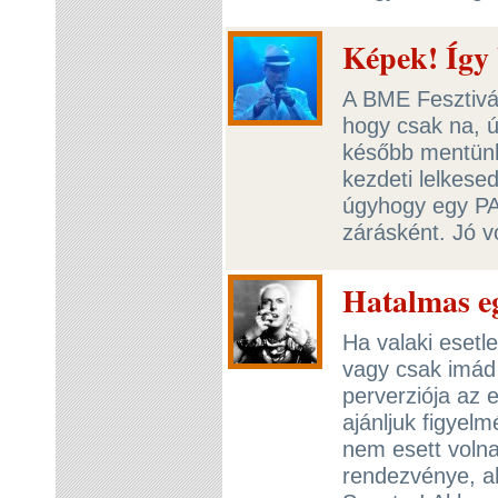
Képek! Így 
A BME Fesztivál
hogy csak na, 
később mentünk 
kezdeti lelkes
úgyhogy egy PA
zárásként. Jó vo
Hatalmas eg
Ha valaki esetl
vagy csak imád 
perverziója az
ajánljuk figyel
nem esett voln
rendezvénye, ah