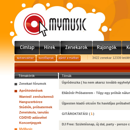
3422 zenekar 12339 letölt
Témakörök
Témák
Úgródeszka ( ha nem akarsz tovább egyhely
Zenekari fórumok
Apróhirdetések
Ellátótér Próbaterem - Tégy egy próbát nálu
Wanted! zenészkeresõ
Hangszerbörze
Újpesten kiadó olcsón fix havidíjas próbahel
Stúdiók, próbatermek
Zeneiskola, tanulás
GITÁROKTATÁS!
(
1
)
CD/DVD adásvétel
Koncertjegyek
DJ Free: Születésnap, új dal, party - persze
MyMusic