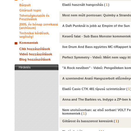
Eladó használt hangosítás
(
1
)
Bárpult
Gitársuli topic
Most nem múlt pontosan: Quimby a Stran
Tehetségkutatók és
Fesztiválok
2005. év hónap zenekarai
A Daft Punknál is jobb az Empire of the Sun
(archívum)
Technikai kérdések,
Keserű falat - Sub Bass Monster kommentek
segítség!
Kommentek
live Drum And Bass együttes MC-t/Rappert k
Cikk hozzászólások
Videó hozzászólások
Perfect Symmetry - Videó: Miért nem vagy i
Blog hozzászólások
Hirdetés
"A Rock nevében" - Videó: Pengeéleken ko
A szentendrei Arató Hangszerbolt előzményei
Eladó Casio CTK 481 típusú szintetizátor
(
1
Anna and The Barbies vs. Indygo a ZP-ben
Nem utolsósorban: az első sorban! VOLT Fesz
kommentek
(
1
)
Giitárost és basszerost keresünk
(
1
)