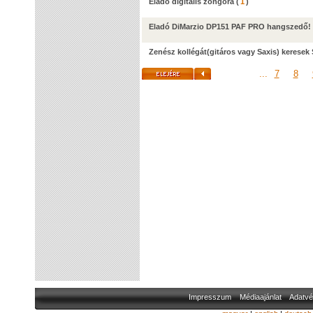
Eladó digitális zongora
(
1
)
Eladó DiMarzio DP151 PAF PRO hangszedő!
Zenész kollégát(gitáros vagy Saxis) kerese
...
7
8
Impresszum
Médiaajánlat
Adatvé