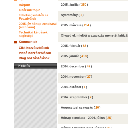
2005. április
(
350
)
Bárpult
Gitársuli topic
Nyeremény
(
1
)
Tehetségkutatók és
Fesztiválok
2005. év hónap zenekarai
2005. március
(
254
)
(archívum)
Technikai kérdések,
Olvasd el, mielõtt a szavazás menetét kritizá
segítség!
Kommentek
2005. február
(
83
)
Cikk hozzászólások
Videó hozzászólások
2005. január
(
418
)
Blog hozzászólások
Hirdetés
2004. december
(
47
)
2004. november
(
27
)
2004. október
(
1
)
2004. szeptember
(
2
)
Augusztusi szavazás
(
20
)
Hónap zenekara - 2004. július
(
25
)