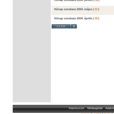
Hónap zenekara 2004. június
(
36
)
Hónap zenekara 2004. május
(
31
)
Hónap zenekara 2004. április
(
35
)
Impresszum
Médiaajánlat
Adatvé