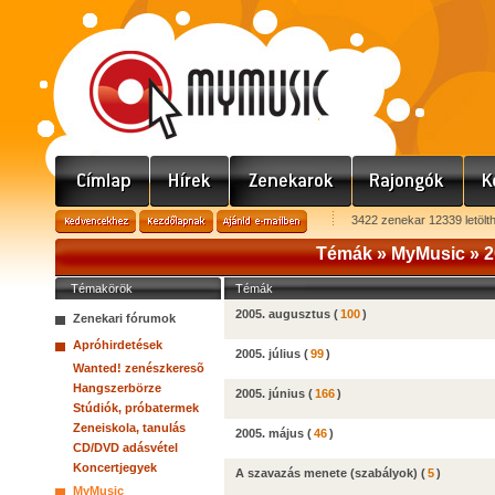
3422 zenekar 12339 letölt
Témák »
MyMusic
»
2
Témakörök
Témák
2005. augusztus
(
100
)
Zenekari fórumok
Apróhirdetések
2005. július
(
99
)
Wanted! zenészkeresõ
Hangszerbörze
2005. június
(
166
)
Stúdiók, próbatermek
Zeneiskola, tanulás
2005. május
(
46
)
CD/DVD adásvétel
Koncertjegyek
A szavazás menete (szabályok)
(
5
)
MyMusic