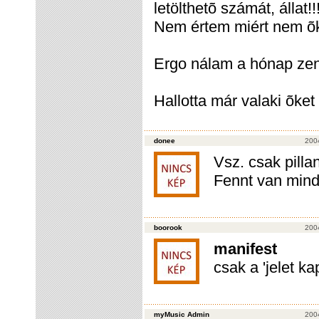
letölthetõ számát, álla
Nem értem miért nem õk 
Ergo nálam a hónap z
Hallotta már valaki õket
donee
200
Vsz. csak pilla
Fennt van mind,
boorook
200
manifest
csak a 'jelet k
myMusic Admin
200