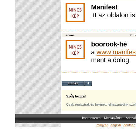
Manifest
Itt az oldalon 
annus
200
boorook-hé
a
www.manifest
ment a dolog.
Szólj hozzá!
Csak regisztrált és belépett felhasználóink szó
Impresszum
Médiaajánlat
Adatvé
magyar
|
english
|
deutsch