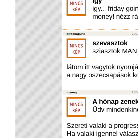
igy
igy... friday go
money! nézz rá
piroskapunk
200
szevasztok
sziasztok MAN
látom itt vagytok,nyomját
a nagy öszecsapások köz
myung
200
A hónap zene
Üdv mindenkin
Szereti valaki a progre
Ha valaki igennel vál