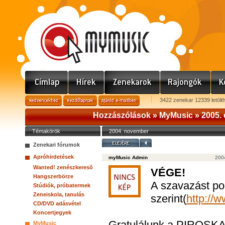
3422 zenekar 12339 letölt
Hozzászólások »
MyMusic
»
2005. 
Témakörök
2004. november
Zenekari fórumok
Apróhirdetések
myMusic Admin
200
Wanted! zenészkeresõ
VÉGE!
Hangszerbörze
A szavazást pon
Stúdiók, próbatermek
Zeneiskola, tanulás
szerint(
http://
CD/DVD adásvétel
Koncertjegyek
Gratulálunk a PIROSKA 
MyMusic