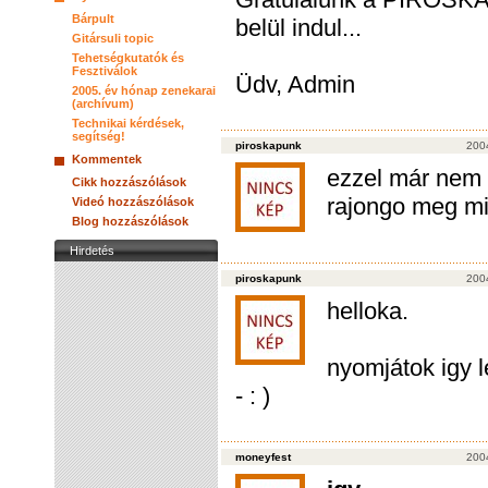
Bárpult
belül indul...
Gitársuli topic
Tehetségkutatók és
Fesztiválok
Üdv, Admin
2005. év hónap zenekarai
(archívum)
Technikai kérdések,
segítség!
piroskapunk
200
Kommentek
ezzel már nem l
Cikk hozzászólások
rajongo meg min
Videó hozzászólások
Blog hozzászólások
Hirdetés
piroskapunk
200
helloka.
nyomjátok igy l
- : )
moneyfest
200