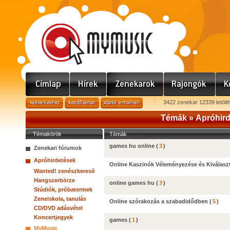
3422 zenekar 12339 letölt
Témák »
Apróhir
Témakörök
Témák
games hu online
(
3
)
Zenekari fórumok
Apróhirdetések
Online Kaszinók Véleményezése és Kiválasz
Wanted! zenészkeresõ
Hangszerbörze
online games hu
(
3
)
Stúdiók, próbatermek
Zeneiskola, tanulás
Online szórakozás a szabadidődben
(
5
)
CD/DVD adásvétel
Koncertjegyek
games
(
1
)
MyMusic