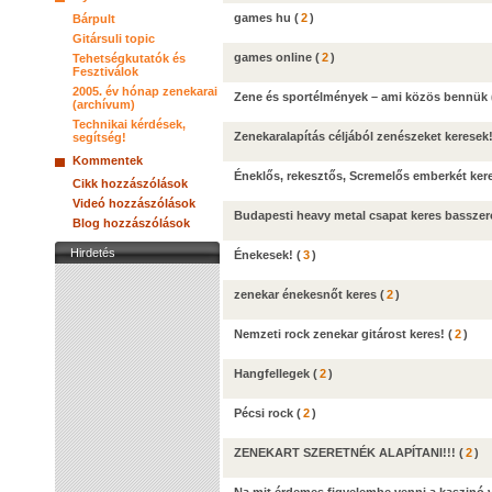
games hu
(
2
)
Bárpult
Gitársuli topic
games online
(
2
)
Tehetségkutatók és
Fesztiválok
2005. év hónap zenekarai
Zene és sportélmények – ami közös bennük
(archívum)
Technikai kérdések,
Zenekaralapítás céljából zenészeket keresek
segítség!
Kommentek
Éneklős, rekesztős, Scremelős emberkét kere
Cikk hozzászólások
Videó hozzászólások
Budapesti heavy metal csapat keres basszer
Blog hozzászólások
Hirdetés
Énekesek!
(
3
)
zenekar énekesnőt keres
(
2
)
Nemzeti rock zenekar gitárost keres!
(
2
)
Hangfellegek
(
2
)
Pécsi rock
(
2
)
ZENEKART SZERETNÉK ALAPÍTANI!!!
(
2
)