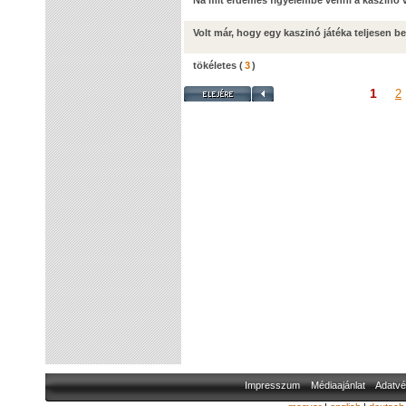
Na mit érdemes figyelembe venni a kaszinó 
Volt már, hogy egy kaszinó játéka teljesen b
tökéletes
(
3
)
1
2
Impresszum
Médiaajánlat
Adatvé