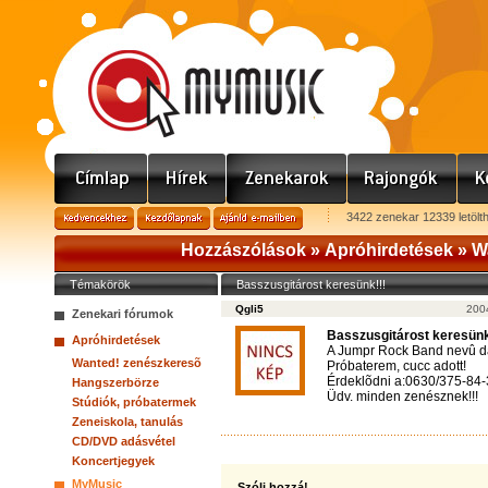
3422 zenekar 12339 letölt
Hozzászólások »
Apróhirdetések
»
W
Témakörök
Basszusgitárost keresünk!!!
Qgli5
200
Zenekari fórumok
Basszusgitárost keresünk
Apróhirdetések
A Jumpr Rock Band nevû dal
Wanted! zenészkeresõ
Próbaterem, cucc adott!
Érdeklõdni a:0630/375-84-
Hangszerbörze
Üdv. minden zenésznek!!!
Stúdiók, próbatermek
Zeneiskola, tanulás
CD/DVD adásvétel
Koncertjegyek
MyMusic
Szólj hozzá!