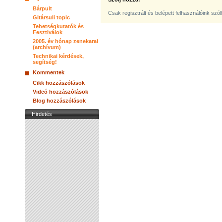
Bárpult
Csak regisztrált és belépett felhasználóink szó
Gitársuli topic
Tehetségkutatók és
Fesztiválok
2005. év hónap zenekarai
(archívum)
Technikai kérdések,
segítség!
Kommentek
Cikk hozzászólások
Videó hozzászólások
Blog hozzászólások
Hirdetés