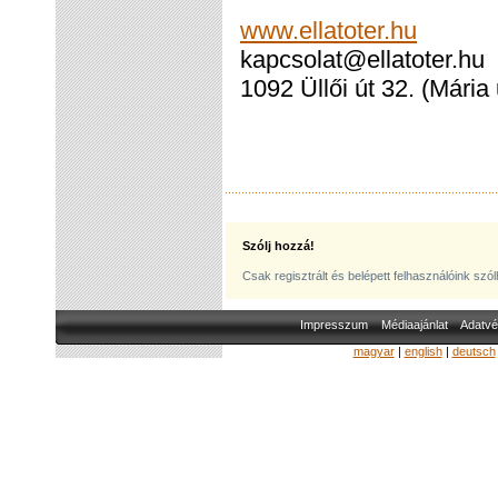
www.ellatoter.hu
kapcsolat@ellatoter.hu
1092 Üllői út 32. (Mária 
Szólj hozzá!
Csak regisztrált és belépett felhasználóink szó
Impresszum
Médiaajánlat
Adatvé
magyar
|
english
|
deutsch