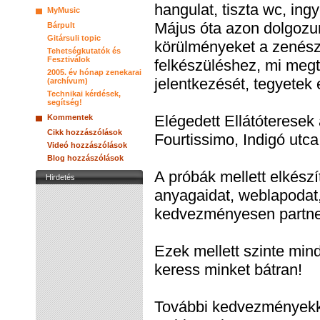
hangulat, tiszta wc, ing
MyMusic
Május óta azon dolgozu
Bárpult
Gitársuli topic
körülményeket a zenész
Tehetségkutatók és
Fesztiválok
felkészüléshez, mi megt
2005. év hónap zenekarai
jelentkezését, tegyetek 
(archívum)
Technikai kérdések,
segítség!
Elégedett Ellátóteresek 
Kommentek
Cikk hozzászólások
Fourtissimo, Indigó utc
Videó hozzászólások
Blog hozzászólások
A próbák mellett elkész
Hirdetés
anyagaidat, weblapodat,
kedvezményesen partner
Ezek mellett szinte min
keress minket bátran!
További kedvezményekke