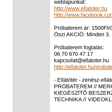
weblapunkat:
http://www.ellatoter.hu
http://www.facebook.com
Próbaterem ár: 1500Ft/
Öszi AKCIÓ: Minden 3. 
Próbaterem foglalás:
06 70 670 47 17
kapcsolat@ellatoter.hu
http://ellatoter.hu/proba
- Ellátótér - zenész-ellá
PRÓBATEREM // MERC
KIEGÉSZÍTŐ BESZERZÉ
TECHNIKA // VIDEOKL