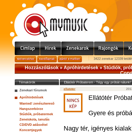
3422 zenekar 12339 letölt
Hozzászólások »
Apróhirdetések
»
Stúdiók, pr
Corvi
Témakörök
Ellátótér Próbaterem - Tégy egy próbát nálunk!
ellatoter
2013
Zenekari fórumok
Ellátótér Prób
Apróhirdetések
Wanted! zenészkeresõ
Hangszerbörze
Gyere és próbál
Stúdiók, próbatermek
Zeneiskola, tanulás
CD/DVD adásvétel
Nagy tér, igényes kialakí
Koncertjegyek