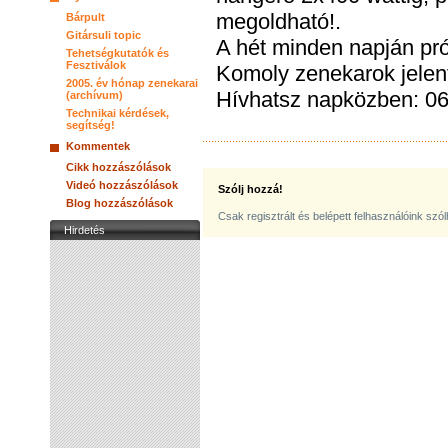
megoldható!.
Bárpult
Gitársuli topic
A hét minden napján pró
Tehetségkutatók és
Fesztiválok
Komoly zenekarok jelen
2005. év hónap zenekarai
Hívhatsz napközben: 0
(archívum)
Technikai kérdések,
segítség!
Kommentek
Cikk hozzászólások
Videó hozzászólások
Szólj hozzá!
Blog hozzászólások
Csak regisztrált és belépett felhasználóink szó
Hirdetés