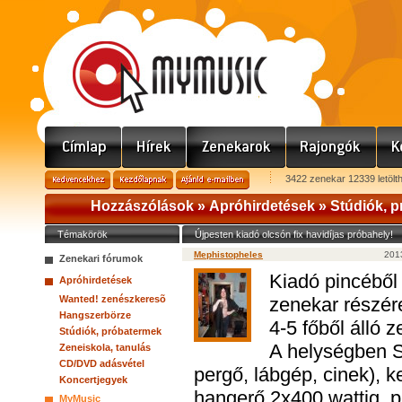
3422 zenekar 12339 letölt
Hozzászólások »
Apróhirdetések
»
Stúdiók, 
Témakörök
Újpesten kiadó olcsón fix havidíjas próbahely!
Mephistopheles
2013
Zenekari fórumok
Kiadó pincéből
Apróhirdetések
Wanted! zenészkeresõ
zenekar részére
Hangszerbörze
4-5 főből álló 
Stúdiók, próbatermek
A helységben S
Zeneiskola, tanulás
CD/DVD adásvétel
pergő, lábgép, cinek), k
Koncertjegyek
hangerő 2x400 wattig, p
MyMusic