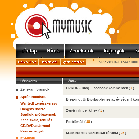
3422 zenekar 12339 letölt
Témakörök
Témák
ERROR - Blog: Facebook kommentek
(
1
)
Zenekari fórumok
Apróhirdetések
Breaking: Új Biorbot-lemez az év végén! k
Wanted! zenészkeresõ
Hangszerbörze
Zenét mindenkinek
(
1
)
Stúdiók, próbatermek
Zeneiskola, tanulás
Problémák
(
88
)
CD/DVD adásvétel
Koncertjegyek
Machine Mouse zenekar fóruma
(
26
)
MyMusic