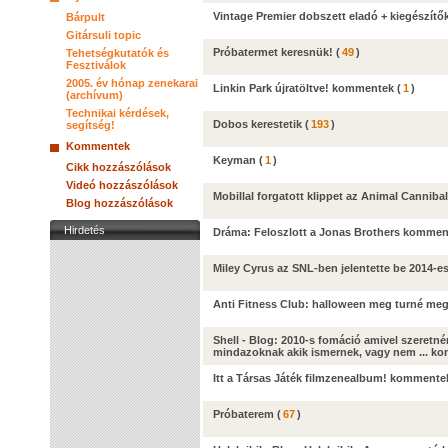
Vintage Premier dobszett eladó + kiegészítő
Bárpult
Gitársuli topic
Próbatermet keresnük!
(
49
)
Tehetségkutatók és
Fesztiválok
2005. év hónap zenekarai
Linkin Park újratöltve! kommentek
(
1
)
(archívum)
Technikai kérdések,
Dobos kerestetik
(
193
)
segítség!
Kommentek
Keyman
(
1
)
Cikk hozzászólások
Videó hozzászólások
Mobillal forgatott klippet az Animal Cannib
Blog hozzászólások
Hirdetés
Dráma: Feloszlott a Jonas Brothers kommen
Miley Cyrus az SNL-ben jelentette be 2014-
Anti Fitness Club: halloween meg turné me
Shell - Blog: 2010-s fomáció amivel szeretn
mindazoknak akik ismernek, vagy nem ... k
Itt a Társas Játék filmzenealbum! kommente
Próbaterem
(
67
)