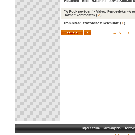
Halalnihil - Blog: Halalnihil - Anyaszaggat
"A Rock nevében" - Videó: Pengeéleken-A te
József/ kommentek
(
2
)
trombitást, szaxofonost keresünk!
(
1
)
...
6
7
Impresszum
Médiaajánlat
Adatvé