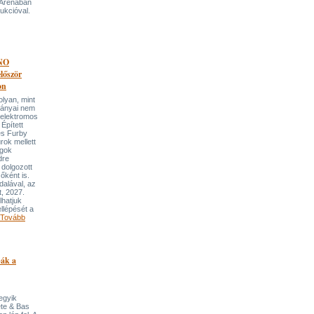
 Arénában
ukcióval.
NO
őször
on
an, mint
lmányai nem
 elektromos
Épített
és Furby
rok mellett
ngok
dre
 dolgozott
őként is.
dalával, az
t, 2027.
lhatjuk
llépését a
Tovább
pák a
 egyik
ete & Bas