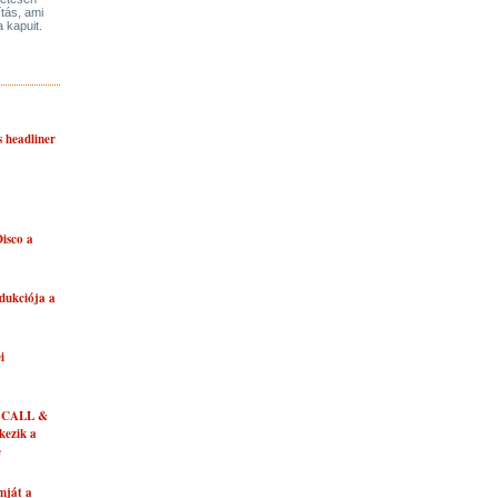
ítás, ami
a kapuit.
s headliner
isco a
dukciója a
i
 CALL &
ezik a
e
mját a