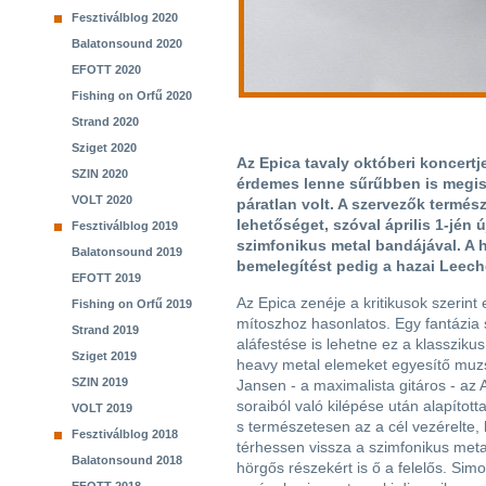
Fesztiválblog 2020
Balatonsound 2020
EFOTT 2020
Fishing on Orfű 2020
Strand 2020
Sziget 2020
Az Epica tavaly októberi koncert
SZIN 2020
érdemes lenne sűrűbben is megis
VOLT 2020
páratlan volt. A szervezők termé
lehetőséget, szóval április 1-jén 
Fesztiválblog 2019
szimfonikus metal bandájával. A h
Balatonsound 2019
bemelegítést pedig a hazai Leeche
EFOTT 2019
Az Epica zenéje a kritikusok szerint
Fishing on Orfű 2019
mítoszhoz hasonlatos. Egy fantázia s
Strand 2019
aláfestése is lehetne ez a klasszikus
Sziget 2019
heavy metal elemeket egyesítő muz
SZIN 2019
Jansen - a maximalista gitáros - az 
soraiból való kilépése után alapítot
VOLT 2019
s természetesen az a cél vezérelte
Fesztiválblog 2018
térhessen vissza a szimfonikus metal
Balatonsound 2018
hörgős részekért is ő a felelős. Si