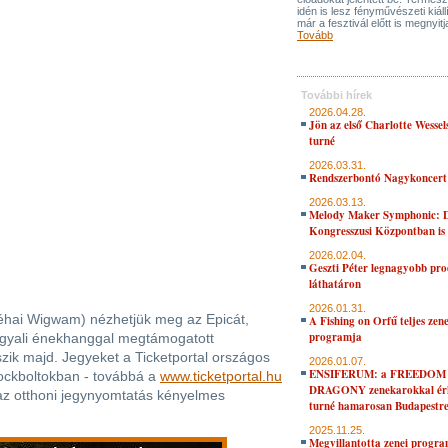
idén is lesz fényművészeti kiáll
már a fesztivál előtt is megnyitj
Tovább
További hírek
2026.04.28.
Jön az első Charlotte Wessel
turné
2026.03.31.
Rendszerbontó Nagykoncert
2026.03.13.
Melody Maker Symphonic: D
Kongresszusi Központban is
2026.02.04.
Geszti Péter legnagyobb pro
láthatáron
2026.01.31.
néhai Wigwam) nézhetjük meg az Epicát,
A Fishing on Orfű teljes zene
programja
angyali énekhanggal megtámogatott
szik majd. Jegyeket a Ticketportal országos
2026.01.07.
ENSIFERUM: a FREEDOM
rockboltokban - továbbá a
www.ticketportal.hu
DRAGONY zenekarokkal érk
 az otthoni jegynyomtatás kényelmes
turné hamarosan Budapestr
2025.11.25.
Megvillantotta zenei progra