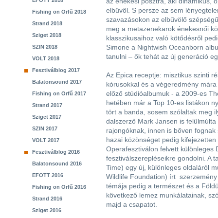
EFOTT 2018
az énekesi posztra, aki dinamikus, 
elbűvöl. S persze az sem lényegtel
Fishing on Orfű 2018
szavazásokon az elbűvölő szépségű 
Strand 2018
meg a metazenekarok énekesnői közü
Sziget 2018
klasszikusaihoz való kötődésről pedi
Simone a Nightwish Oceanborn album
SZIN 2018
tanulni – ők tehát az új generáció e
VOLT 2018
Fesztiválblog 2017
Az Epica receptje: misztikus szinti
Balatonsound 2017
kórusokkal és a végeredmény mára s
előző stúdióalbumuk - a 2009-es Th
Fishing on Orfű 2017
hetében már a Top 10-es listákon ny
Strand 2017
tört a banda, sosem szólaltak meg i
Sziget 2017
dalszerző Mark Jansen is felülmúlta
SZIN 2017
rajongóknak, innen is bőven fognak 
hazai közönséget pedig kifejezetten 
VOLT 2017
Operafesztiválon felvett különleges
Fesztiválblog 2016
fesztiválszerepléseikre gondolni. A t
Balatonsound 2016
Time) egy új, különleges oldaláról 
EFOTT 2016
Wildlife Foundation) írt szerzemény
témája pedig a természet és a Földü
Fishing on Orfű 2016
következő lemez munkálatainak, szóv
Strand 2016
majd a csapatot.
Sziget 2016