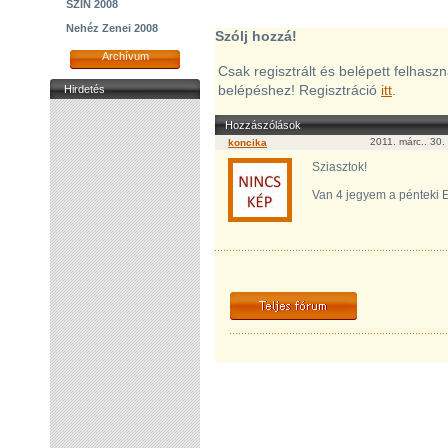
SZIN 2008
Nehéz Zenei 2008
Szólj hozzá!
Archívum
Csak regisztrált és belépett felhasz
belépéshez! Regisztráció
itt
.
Hirdetés
Hozzászólások
2011. márc.. 30
koncika
Sziasztok!
Van 4 jegyem a pénteki Ep