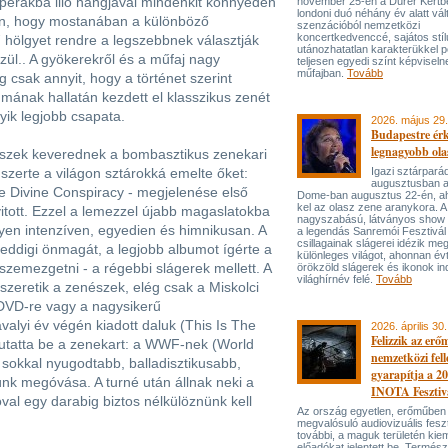
operákba illő hangjával mindenkit könnyedén
november 25-én a Dürer Kertben
londoni duó néhány év alatt vál
en, hogy mostanában a különböző
szenzációból nemzetközi
koncertkedvenccé, sajátos stí
hölgyet rendre a legszebbnek választják
utánozhatatlan karakterükkel p
l.. A gyökerekről és a műfaj nagy
teljesen egyedi színt képviseln
műfajban.
Tovább
g csak annyit, hogy a történet szerint
ának hallatán kezdett el klasszikus zenét
gyik legjobb csapata.
2026. május 29.
Budapestre ér
legnagyobb ola
 részek keverednek a bombasztikus zenekari
zerte a világon sztárokká emelte őket:
Igazi sztárpará
augusztusban 
e Divine Conspiracy - megjelenése első
Dome-ban augusztus 22-én, aho
kel az olasz zene aranykora. A
itott. Ezzel a lemezzel újabb magaslatokba
nagyszabású, látványos show
lyen intenzíven, egyedien és himnikusan. A
a legendás Sanremói Fesztivál
csillagainak slágerei idézik meg
 eddigi önmagát, a legjobb albumot ígérte a
különleges világot, ahonnan év
szemezgetni - a régebbi slágerek mellett. A
örökzöld slágerek és ikonok ind
világhírnév felé.
Tovább
szeretik a zenészek, elég csak a Miskolci
 DVD-re vagy a nagysikerű
avalyi év végén kiadott daluk (This Is The
2026. április 30.
Felizzik az erő
mutatta be a zenekart: a WWF-nek (World
nemzetközi fel
 sokkal nyugodtabb, balladisztikusabb,
gyarapítja a 2
nk megóvása. A turné után állnak neki a
INOTA Fesztiv
al egy darabig biztos nélkülöznünk kell
Az ország egyetlen, erőműben
megvalósuló audiovizuális feszt
további, a maguk területén kie
előadókat jelentett be. Termés