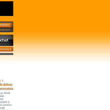
jegyez
s 4.
de dobosa
arországra
házas MVM
után
ode
ondott a
írű zenész
majd