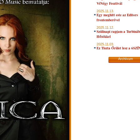
VéNégy Fesztivál
2025.11.13.
Egy meghitt este az Editors
frontemberével
2025.11.12.
Szülinapi rapjam a Turbiná
Hősökkel
2025.11.03.
Ez Tiszta Őrület lesz a 6SZ
Archívum