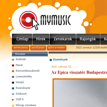
3422 zenekar 12339 letölt
Rovatok
Külföldi
Események
Hazai
2011. március 15.
Az Epica visszatér Budapestr
Koncertbeszámoló
Lemezkritika
Interjú
Események
Gitársuli
TOP 5
Hónap zenekara