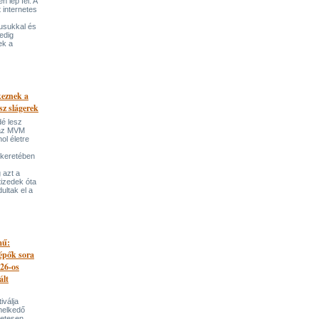
 lép fel. A
t internetes
lusukkal és
edig
ek a
keznek a
sz slágerek
dé lesz
az MVM
l életre
 keretében
 azt a
tizedek óta
ultak el a
mű:
lépők sora
026-os
ált
iválja
melkedő
zetesen