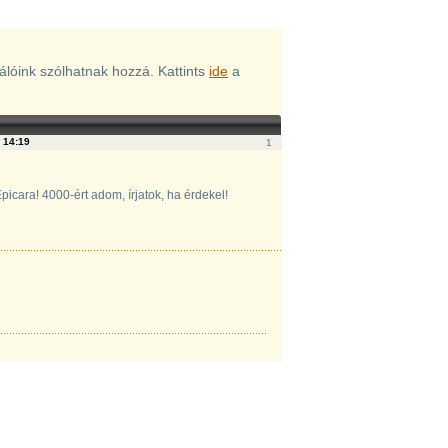
nálóink szólhatnak hozzá. Kattints
ide
a
.
14:19
1
icara! 4000-ért adom, írjatok, ha érdekel!