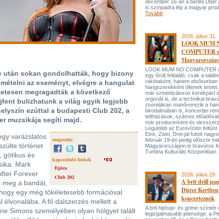
december 16-án a berlini Uber
is színpadra lép a magyar prod
Tovább
2026. július 31.
LOOK MUM 
COMPUTER el
Magyarország
LOOK MUM NO COMPUTER oly
je után sokan gondolhatták, hogy bizony
egy őrült feltaláló, csak a talá
rakétaként, hanem elsősorban
mételni az eseményt, elvégre a hangulat
hangszerekként öltenek testet. 
szetesen megragadták a következő
már szintetizátoros kerékpárt 
orgonát is, de a technikai bravú
újfent bulizhatunk a világ egyik legjobb
zseniálisan manőverezik a ha
elyszín ezúttal a budapesti Club 202, a
birodalmában is, koncertjei ren
teltházasok, számos előadóval
r muzsikája segíti majd.
már producerként és társszerz
Legutóbb az Eurovízión feltűnt 
Eins, Zwei, Drei-jal futott nagyo
 egy varázslatos
megosztás
február 19-én pedig először hal
zülte történet
Magyarországon is bravúros fe
Turbina Kulturális Központban.
, gótikus és
kapcsolódó linkek
sika. Mark
Epica
After Forever
2026. július 29.
Club 202
A brit drill pa
ta meg a bandát,
Dürer Kertben
, hogy egy még tökéletesebb formációval
koncerteznek
 élvonalába. A fő dalszerzés mellett a
A brit hiphop- és grime-színtér
mone Simons személyében olyan hölgyet talált
legizgalmasabb jelensége, a P