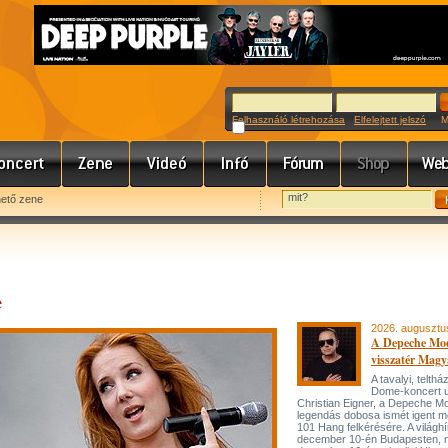
Felhasználó létrehozása
Elfelejtett jelszó
Meg
hető zene
e
2026. augusztu
A Depeche Mo
visszatér Magy
A tavalyi, telt
Dome-koncert 
Christian Eigner, a Depeche M
legendás dobosa ismét igent m
101 Hang felkérésére. A világh
december 10-én Budapesten, 