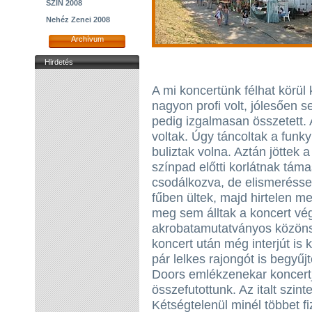
SZIN 2008
Nehéz Zenei 2008
Archívum
Hirdetés
A mi koncertünk félhat körül
nagyon profi volt, jólesően 
pedig izgalmasan összetett.
voltak. Úgy táncoltak a funk
buliztak volna. Aztán jöttek 
színpad előtti korlátnak tám
csodálkozva, de elismeréssel
fűben ültek, majd hirtelen m
meg sem álltak a koncert vég
akrobatamutatványos közönsé
koncert után még interjút is k
pár lelkes rajongót is begy
Doors emlékzenekar koncertjé
összefutottunk. Az italt szin
Kétségtelenül minél többet fi