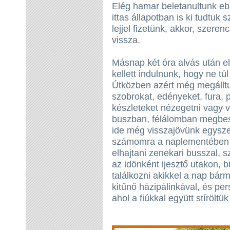
Elég hamar beletanultunk eb
ittas állapotban is ki tudtuk s
lejjel fizetünk, akkor, szere
vissza.
Másnap két óra alvás után e
kellett indulnunk, hogy ne tú
Útközben azért még megálltu
szobrokat, edényeket, fura, p
készleteket nézegetni vagy v
buszban, félálomban megbesz
ide még visszajövünk egyszer.
számomra a naplementében 
elhajtani zenekari busszal, 
az idönként ijesztő utakon,
találkozni akikkel a nap bár
kitűnő házipálinkával, és per
ahol a fiúkkal együtt stíröltü