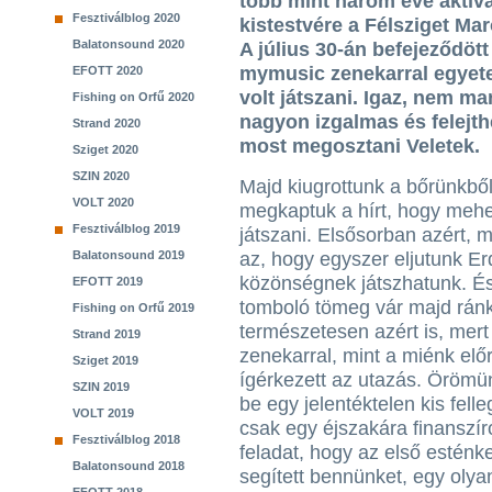
több mint három éve aktív
Fesztiválblog 2020
kistestvére a Félsziget Ma
Balatonsound 2020
A július 30-án befejeződöt
mymusic zenekarral egyet
EFOTT 2020
volt játszani. Igaz, nem m
Fishing on Orfű 2020
nagyon izgalmas és felejthe
Strand 2020
most megosztani Veletek.
Sziget 2020
SZIN 2020
Majd kiugrottunk a bőrünkből
VOLT 2020
megkaptuk a hírt, hogy mehe
Fesztiválblog 2019
játszani. Elsősorban azért, m
Balatonsound 2019
az, hogy egyszer eljutunk Er
közönségnek játszhatunk. És 
EFOTT 2019
tomboló tömeg vár majd rán
Fishing on Orfű 2019
természetesen azért is, mer
Strand 2019
zenekarral, mint a miénk el
Sziget 2019
ígérkezett az utazás. Örömün
SZIN 2019
be egy jelentéktelen kis fel
VOLT 2019
csak egy éjszakára finanszíro
Fesztiválblog 2018
feladat, hogy az első esténk
Balatonsound 2018
segített bennünket, egy oly