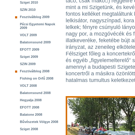
taco, csak mako) reggelire o
Sziget 2010
mint a mi Szigetünk, és kev
SZIN 2010
fontos kelléket megtaláltunk
Fesztiválblog 2009
lelkisátor, nagyszínpad, kora
Pécsi Egyetemi Napok
lelkek; fényre csúnyuló lányo
2009
nagy por, a mozgóvécék és f
VOLT 2009
illatkeveréke, feketébe bújt a
Balatonsound 2009
irányzat, az zeneileg elkötele
EFOTT 2009
Félsziget főleg a koncertekrő
Sziget 2009
és egyéb „figyelemelterelő” 
SZIN 2009
amennyi a budapesti Szigete
Fesztiválblog 2008
koncertről a másikra özönlöt
Fishing on Orfű 2008
hatalmas tumultus keletkezet
VOLT 2008
Balatonsound 2008
Hegyalja 2008
EFOTT 2008
Balatone 2008
Bűvészetek Völgye 2008
Sziget 2008