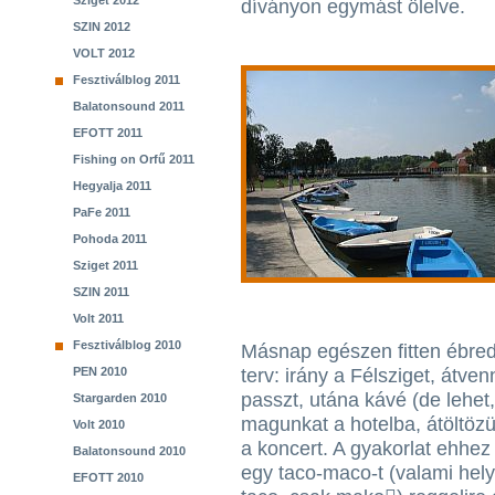
Sziget 2012
díványon egymást ölelve.
SZIN 2012
VOLT 2012
Fesztiválblog 2011
Balatonsound 2011
EFOTT 2011
Fishing on Orfű 2011
Hegyalja 2011
PaFe 2011
Pohoda 2011
Sziget 2011
SZIN 2011
Volt 2011
Fesztiválblog 2010
Másnap egészen fitten ébred
PEN 2010
terv: irány a Félsziget, átve
passzt, utána kávé (de lehet,
Stargarden 2010
magunkat a hotelba, átöltöz
Volt 2010
a koncert. A gyakorlat ehhez
Balatonsound 2010
egy taco-maco-t (valami helyi
EFOTT 2010