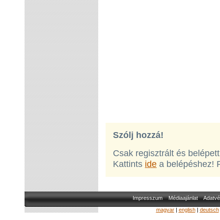
Szólj hozzá!
Csak regisztrált és belépet
Kattints
ide
a belépéshez! 
Impresszum
Médiaajánlat
Adatvé
magyar
|
english
|
deutsch