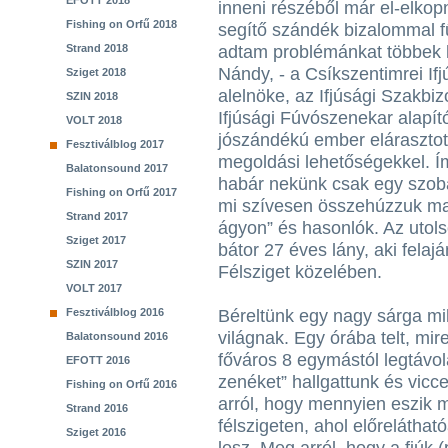
EFOTT 2018
inneni részéből már el-elkop
Fishing on Orfű 2018
segítő szándék bizalommal f
Strand 2018
adtam problémánkat többek 
Nándy, - a Csíkszentimrei I
Sziget 2018
alelnöke, az Ifjúsági Szakbi
SZIN 2018
Ifjúsági Fúvószenekar alapító
VOLT 2018
jószándékú ember eláraszto
Fesztiválblog 2017
megoldási lehetőségekkel. Ím
Balatonsound 2017
habár nekünk csak egy szobá
Fishing on Orfű 2017
mi szívesen összehúzzuk mag
Strand 2017
ágyon” és hasonlók. Az utolsó
Sziget 2017
bátor 27 éves lány, aki felaj
SZIN 2017
Félsziget közelében.
VOLT 2017
Fesztiválblog 2016
Béreltünk egy nagy sárga mik
világnak. Egy órába telt, mir
Balatonsound 2016
főváros 8 egymástól legtávol
EFOTT 2016
zenéket” hallgattunk és vicc
Fishing on Orfű 2016
arról, hogy mennyien eszik m
Strand 2016
félszigeten, ahol előreláthat
Sziget 2016