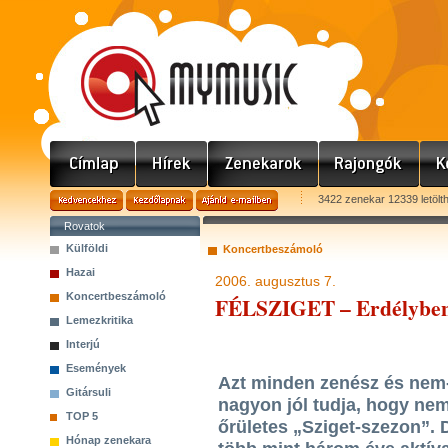
3422 zenekar 12339 letölt
Rovatok
Külföldi
Koncertbeszámoló
Hazai
2006. augusztus 7.
Koncertbeszámoló
FÉLSZIGET – Erdélybe
Lemezkritika
Interjú
Események
Azt minden zenész és nem-
Gitársuli
nagyon jól tudja, hogy ne
TOP 5
őrületes „Sziget-szezon”. 
Hónap zenekara