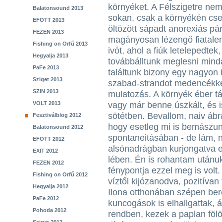
környéket. A Félszigetre ne
Balatonsound 2013
sokan, csak a környékén cse
EFOTT 2013
öltözött sápadt anorexiás p
FEZEN 2013
magányosan lézengő fiatalem
Fishing on Orfű 2013
ivót, ahol a fiúk letelepedtek
Hegyalja 2013
továbbálltunk meglesni mind
PaFe 2013
találtunk bizony egy nagyon
Sziget 2013
szabad-strandot medencékkel
SZIN 2013
mulatozás. A környék éber t
VOLT 2013
vagy már benne úszkált, és i
sötétben. Bevallom, naiv ábr
Fesztiválblog 2012
hogy esetleg mi is bemászun
Balatonsound 2012
spontaneitásában - de lám, 
EFOTT 2012
alsónadrágban kurjongatva e
EXIT 2012
lében. Én is rohantam utánu
FEZEN 2012
fénypontja ezzel meg is volt
Fishing on Orfű 2012
víztől kijózanodva, pozitívan
Hegyalja 2012
Ilona otthonában szépen be
PaFe 2012
kuncogások is elhallgattak, 
Pohoda 2012
rendben, kezek a paplan fölö