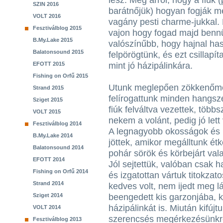
lesz. Meg arról, hogy a fiúk
SZIN 2016
barátnőjük) hogyan fogják m
VOLT 2016
vagány pesti charme-jukkal. 
Fesztiválblog 2015
vajon hogy fogad majd benn
B.My.Lake 2015
valószínűbb, hogy hajnal has
Balatonsound 2015
felpörögtünk, és ezt csillap
EFOTT 2015
mint jó házipálinkára.
Fishing on Orfű 2015
Utunk meglepően zökkenőmen
Strand 2015
felírogattunk minden hangsze
Sziget 2015
fiúk felváltva vezettek, több
VOLT 2015
nekem a volánt, pedig jó lett
Fesztiválblog 2014
A legnagyobb okosságok és l
B.My.Lake 2014
jöttek, amikor megálltunk étk
Balatonsound 2014
pohár sörök és körbejárt val
EFOTT 2014
Jól sejtettük, valóban csak 
Fishing on Orfű 2014
és izgatottan vártuk titokzat
Strand 2014
kedves volt, nem ijedt meg l
Sziget 2014
beengedett kis garzonjába, k
házipálinkát is. Miután kifúj
VOLT 2014
szerencsés megérkezésünkre,
Fesztiválblog 2013