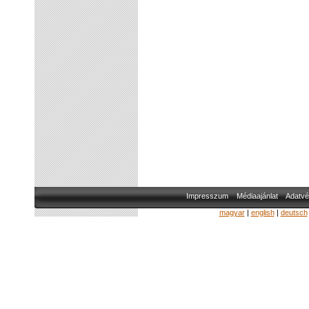
Impresszum
Médiaajánlat
Adatvé
magyar
|
english
|
deutsch