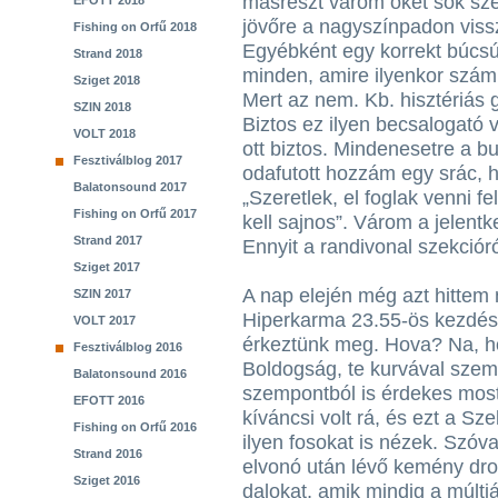
másrészt várom őket sok sze
EFOTT 2018
jövőre a nagyszínpadon viss
Fishing on Orfű 2018
Egyébként egy korrekt búcsú
Strand 2018
minden, amire ilyenkor számí
Sziget 2018
Mert az nem. Kb. hisztériás 
SZIN 2018
Biztos ez ilyen becsalogató 
VOLT 2018
ott biztos. Mindenesetre a bu
Fesztiválblog 2017
odafutott hozzám egy srác, há
Balatonsound 2017
„Szeretlek, el foglak venni 
Fishing on Orfű 2017
kell sajnos”. Várom a jelentk
Strand 2017
Ennyit a randivonal szekcióró
Sziget 2017
A nap elején még azt hittem 
SZIN 2017
Hiperkarma 23.55-ös kezdésé
VOLT 2017
érkeztünk meg. Hova? Na, ho
Fesztiválblog 2016
Boldogság, te kurvával szem
Balatonsound 2016
szempontból is érdekes most
EFOTT 2016
kíváncsi volt rá, és ezt a Sz
Fishing on Orfű 2016
ilyen fosokat is nézek. Szóv
Strand 2016
elvonó után lévő kemény dro
Sziget 2016
dalokat, amik mindig a múltj