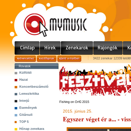
3422 zenekar 12339 letölt
Rovatok
Külföldi
Hazai
Koncertbeszámoló
Lemezkritika
Interjú
Fishing on Orfű 2015
Események
2015. június 25.
Gitársuli
Egyszer véget ér a... - vi
TOP 5
Hónap zenekara