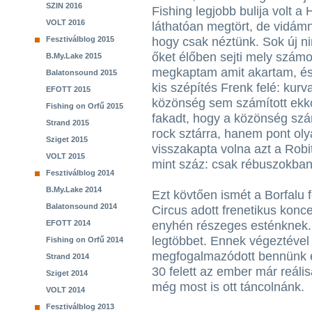
SZIN 2016
Fishing legjobb bulija volt 
VOLT 2016
láthatóan megtört, de vidám
Fesztiválblog 2015
hogy csak néztünk. Sok új nin
őket élőben sejti mely számo
B.My.Lake 2015
megkaptam amit akartam, és 
Balatonsound 2015
kis szépítés Frenk felé: kurv
EFOTT 2015
közönség sem számított ekk
Fishing on Orfű 2015
fakadt, hogy a közönség szán
Strand 2015
rock sztárra, hanem pont oly
Sziget 2015
visszakapta volna azt a Robi
VOLT 2015
mint száz: csak rébuszokban
Fesztiválblog 2014
B.My.Lake 2014
Ezt kövtően ismét a Borfalu f
Balatonsound 2014
Circus adott frenetikus konce
EFOTT 2014
enyhén részeges esténknek. 
legtöbbet. Ennek végeztével e
Fishing on Orfű 2014
megfogalmazódott bennünk e
Strand 2014
30 felett az ember már reáli
Sziget 2014
még most is ott táncolnánk.
VOLT 2014
Fesztiválblog 2013