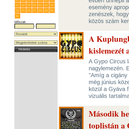
évben ünnepli a
17
18
19
20
21
22
23
esemény apropó
24
25
26
27
28
29
30
zenészek, hogy 
31
1
2
3
4
5
6
közös szám ke
Időszak:
-
A Kuplungb
kislemezét 
Hirdetés
A Gypo Circus l
nagylemezén. E
"Amíg a cigány
még június köze
közül a Gyáva 
vizuális tartalm
Második he
toplistán a