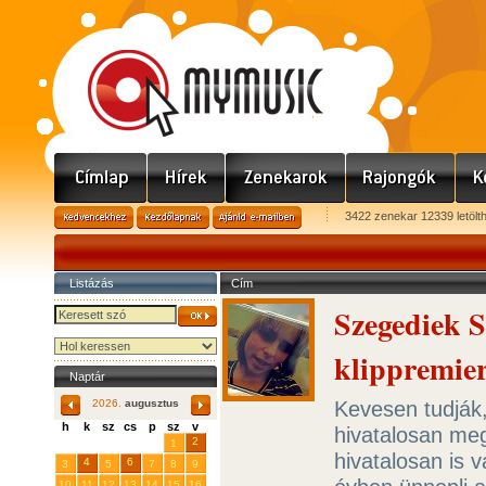
3422 zenekar 12339 letölt
Listázás
Cím
Szegediek S
klippremier
Naptár
Kevesen tudják
2026.
augusztus
h
k
sz
cs
p
sz
v
hivatalosan meg
29
31
2
27
28
30
1
hivatalosan is 
4
6
3
5
7
8
9
10
11
12
13
14
15
16