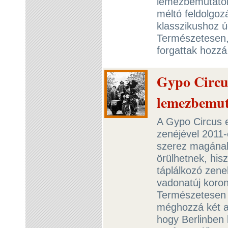
lemezbemutatóra
méltó feldolgoz
klasszikushoz ú
Természetesen,
forgattak hozz
Gypo Circu
lemezbemut
A Gypo Circus e
zenéjével 2011
szerez magának
örülhetnek, his
táplálkozó zene
vadonatúj koron
Természetesen 
méghozzá két a
hogy Berlinben 