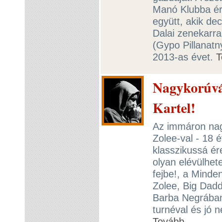
Manó Klubba ér
együtt, akik d
Dalai zenekarra
(Gypo Pillanatny
2013-as évet.
T
Nagykorúvá 
Kartel!
Az immáron nagy
Zolee-val - 18 
klasszikussá ére
olyan elévülhet
fejbe!, a Minde
Zolee, Big Dadd
Barba Negrában 
turnéval és jó n
Tovább