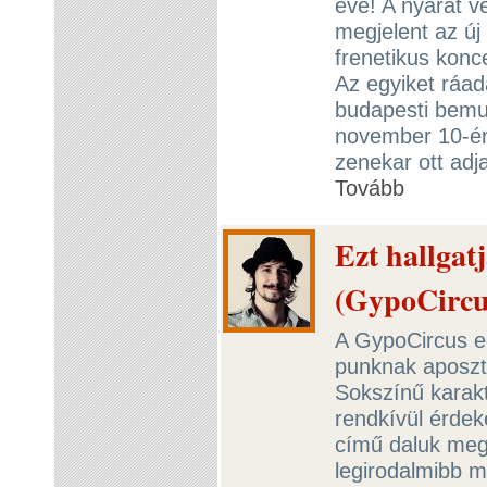
éve! A nyarat v
megjelent az új
frenetikus konc
Az egyiket ráad
budapesti bemut
november 10-én
zenekar ott adj
Tovább
Ezt hallgat
(GypoCircu
A GypoCircus e
punknak aposztr
Sokszínű karak
rendkívül érdek
című daluk megj
legirodalmibb 