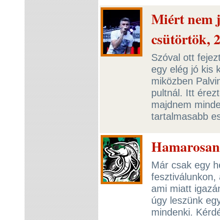
Miért nem 
csütörtök, 2
Szóval ott feje
egy elég jó kis
miközben Palvi
pultnál. Itt ére
majdnem minden
tartalmasabb e
Hamarosan 
Már csak egy hé
fesztiválunkon,
ami miatt igazá
úgy leszünk egy
mindenki. Kérdé