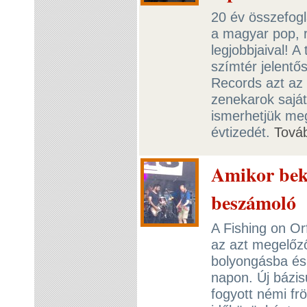
20 év összefogl
a magyar pop, 
legjobbjaival! A
szímtér jelentős
Records azt az
zenekarok saját
ismerhetjük meg
évtizedét.
Tová
Amikor bek
beszámoló
A Fishing on Or
az azt megelőz
bolyongásba és 
napon. Új bázis
fogyott némi f