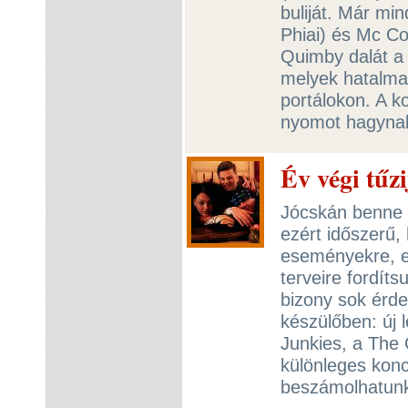
buliját. Már mi
Phiai) és Mc Co
Quimby dalát a 
melyek hatalmas
portálokon. A ko
nyomot hagynak
Év végi tűz
Jócskán benne 
ezért időszerű,
eseményekre, es
terveire fordít
bizony sok érd
készülőben: új 
Junkies, a The 
különleges konc
beszámolhatun