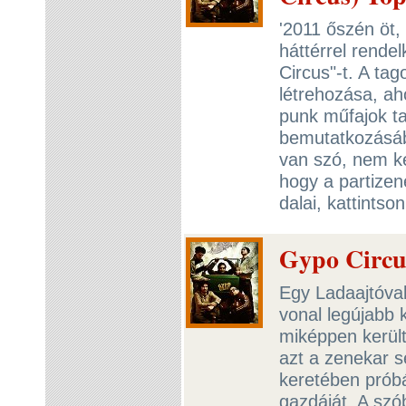
'2011 őszén öt,
háttérrel rende
Circus"-t. A ta
létrehozása, aho
punk műfajok ta
bemutatkozásáb
van szó, nem kel
hogy a partize
dalai, kattintso
Gypo Circu
Egy Ladaajtóval
vonal legújabb 
miképpen kerül
azt a zenekar 
keretében próbá
gazdáját. A szó