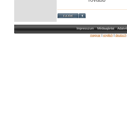
Impresszum
Médiaajánlat
Adatvé
magyar
|
english
|
deutsch