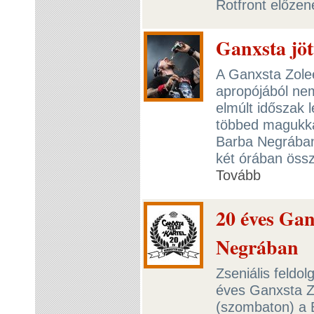
Rotfront előzen
Ganxsta jött
A Ganxsta Zolee
apropójából nem
elmúlt időszak 
többed magukkal
Barba Negrában
két órában össz
Tovább
20 éves Gan
Negrában
Zseniális feldo
éves Ganxsta Zo
(szombaton) a 