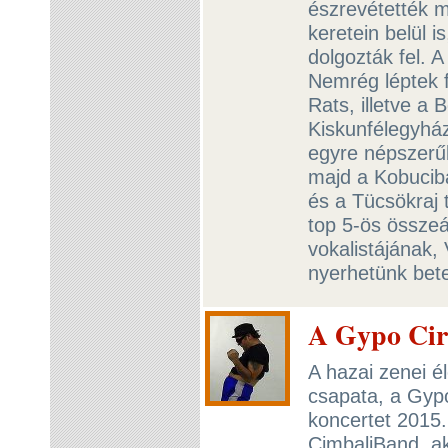
észrevétették 
keretein belül i
dolgozták fel. 
Nemrég léptek 
Rats, illetve a
Kiskunfélegyház
egyre népszerű
majd a Kobuciba
és a Tücsökraj
top 5-ös összeá
vokalistájának,
nyerhetünk bete
A Gypo Cir
A hazai zenei é
csapata, a Gyp
koncertet 2015
CimbaliBand, ak