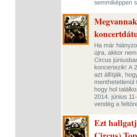
semmiképpen 
Megvannak 
koncertdát
Ha már hiányzot
újra, akkor nem
Circus júniusba
koncertezik! A 
azt állítják, h
menthetetlenül 
hogy hol találk
2014. június 11
vendég a feltör
Ezt hallgat
Circus) To