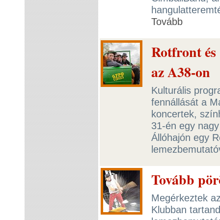
hangulatteremté
Tovább
Rotfront é
az A38-on
Kulturális prog
fennállását a Ma
koncertek, szín
31-én egy nagy 
Állóhajón egy R
lemezbemutató
Tovább pör
Megérkeztek az
Klubban tartand