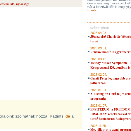
idén is lesz fényművészeti kiáll
mezbemutató
,
újdonság!
már a fesztivál előtt is megnyitj
Tovább
További hírek
2026.04.28.
Jön az első Charlotte Wessel
turné
2026.03.31.
Rendszerbontó Nagykoncert
2026.03.13.
Melody Maker Symphonic: D
Kongresszusi Központban is
2026.02.04.
Geszti Péter legnagyobb pro
láthatáron
2026.01.31.
A Fishing on Orfű teljes zene
programja
2026.01.07.
ENSIFERUM: a FREEDOM
DRAGONY zenekarokkal érk
sználóink szólhatnak hozzá. Kattints
ide
a
turné hamarosan Budapestr
2025.11.25.
Megvillantotta zenei progra