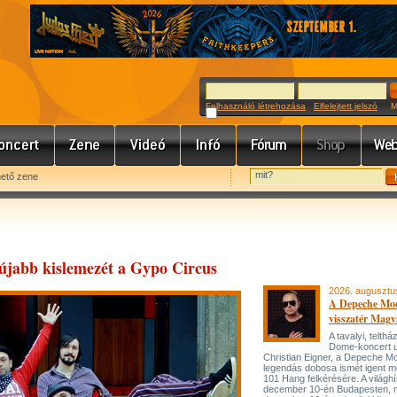
Felhasználó létrehozása
Elfelejtett jelszó
Meg
hető zene
újabb kislemezét a Gypo Circus
2026. augusztu
A Depeche Mo
visszatér Magy
A tavalyi, telt
Dome-koncert 
Christian Eigner, a Depeche M
legendás dobosa ismét igent m
101 Hang felkérésére. A világh
december 10-én Budapesten, 