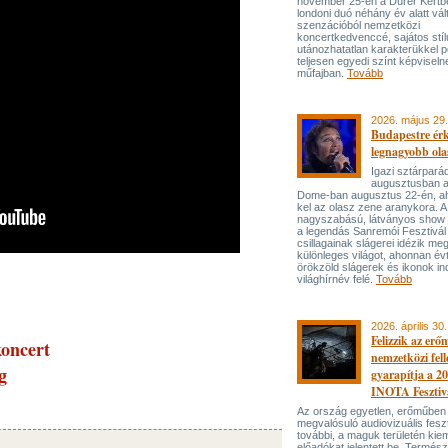
november 25-én a Dürer Kertben
londoni duó néhány év alatt vál
szenzációból nemzetközi
koncertkedvenccé, sajátos stí
utánozhatatlan karakterükkel p
teljesen egyedi színt képviseln
műfajban.
Tovább
2026. május 29.
Budapestre ér
legnagyobb ola
Igazi sztárpará
augusztusban 
Dome-ban augusztus 22-én, aho
kel az olasz zene aranykora. A
nagyszabású, látványos show
a legendás Sanremói Fesztivál
csillagainak slágerei idézik meg
különleges világot, ahonnan év
örökzöld slágerek és ikonok ind
világhírnév felé.
Tovább
2026. április 30.
Felizzik az erő
oncert
nemzetközi fel
g
gyarapítja a 2
INOTA Fesztiv
Az ország egyetlen, erőműben
megvalósuló audiovizuális feszt
további, a maguk területén kie
előadókat jelentett be. Termés