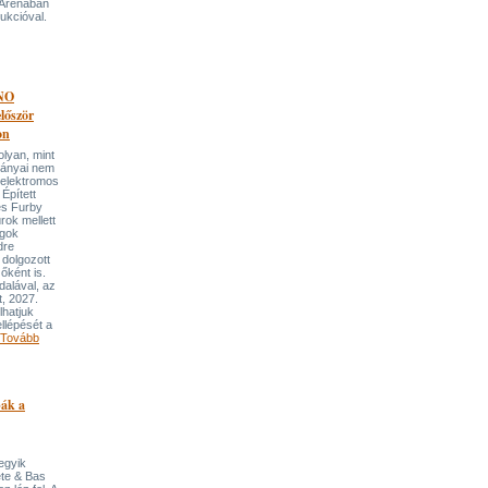
 Arénában
ukcióval.
NO
őször
on
an, mint
lmányai nem
 elektromos
Épített
és Furby
rok mellett
ngok
dre
 dolgozott
őként is.
dalával, az
t, 2027.
lhatjuk
llépését a
Tovább
pák a
 egyik
ete & Bas