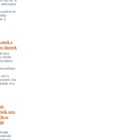
 lép fel. A
t internetes
lusukkal és
edig
ek a
keznek a
sz slágerek
dé lesz
az MVM
l életre
 keretében
 azt a
tizedek óta
ultak el a
mű:
lépők sora
026-os
ált
iválja
melkedő
zetesen