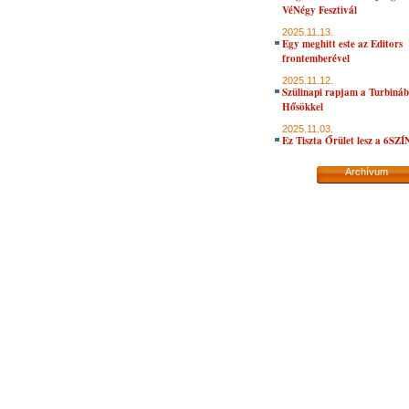
VéNégy Fesztivál
2025.11.13.
Egy meghitt este az Editors
frontemberével
2025.11.12.
Szülinapi rapjam a Turbiná
Hősökkel
2025.11.03.
Ez Tiszta Őrület lesz a 6SZ
Archívum