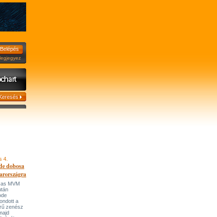
jegyez
s 4.
de dobosa
arországra
házas MVM
után
ode
ondott a
írű zenész
majd