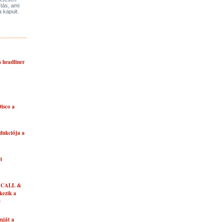
ítás, ami
a kapuit.
s headliner
isco a
dukciója a
i
 CALL &
ezik a
e
mját a