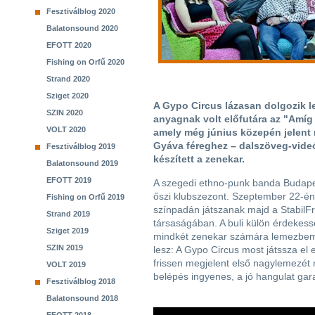
Fesztiválblog 2020
Balatonsound 2020
EFOTT 2020
Fishing on Orfű 2020
Strand 2020
Sziget 2020
A Gypo Circus lázasan dolgozik 
SZIN 2020
anyagnak volt előfutára az "Amíg
VOLT 2020
amely még június közepén jelent 
Gyáva féreghez – dalszöveg-videó 
Fesztiválblog 2019
készített a zenekar.
Balatonsound 2019
EFOTT 2019
A szegedi ethno-punk banda Budape
őszi klubszezont. Szeptember 22-én
Fishing on Orfű 2019
színpadán játszanak majd a StabilFr
Strand 2019
társaságában. A buli külön érdekes
Sziget 2019
mindkét zenekar számára lemezbem
SZIN 2019
lesz: A Gypo Circus most játssza el e
frissen megjelent első nagylemezét
VOLT 2019
belépés ingyenes, a jó hangulat gara
Fesztiválblog 2018
Balatonsound 2018