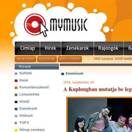
3422 zenekar 12339 letölt
Rovatok
Külföldi
Események
Hazai
2016. szeptember 19.
A Kuplungban mutatja be leg
Koncertbeszámoló
Lemezkritika
Interjú
Események
Gitársuli
TOP 5
Hónap zenekara