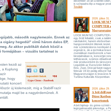
december 16-án a berlini Uber
is színpadra lép a magyar prod
Tovább
2026. július 31.
LOOK MUM 
COMPUTER el
Magyarország
LOOK MUM NO COMPUTER oly
legújabb, második nagylemezén. Ennek az
egy őrült feltaláló, csak a talá
rakétaként, hanem elsősorban
 a cigány hegedül" című három dalos EP,
hangszerekként öltenek testet. 
meg. Az akkor publikált dalok közül a
már szintetizátoros kerékpárt 
orgonát is, de a technikai bravú
formájában – vizuális tartalmat is
zseniálisan manőverezik a ha
birodalmában is, koncertjei ren
teltházasok, számos előadóval
már producerként és társszerz
sten kezdi az
Legutóbb az Eurovízión feltűnt 
megosztás
Eins, Zwei, Drei-jal futott nagyo
, a Kuplung
február 19-én pedig először hal
azír
Magyarországon is bravúros fe
kapcsolódó linkek
Turbina Kulturális Központban.
sége, hogy
Gypo Circus - Facebook
utató koncert
lőször új kislemezét, míg a StabilFrazír
2026. július 29.
A brit drill pa
 mutatja majd be a nagyérdeműnek. A
Dürer Kertben
ntált.
koncerteznek
A brit hiphop- és grime-színtér
legizgalmasabb jelensége, a P