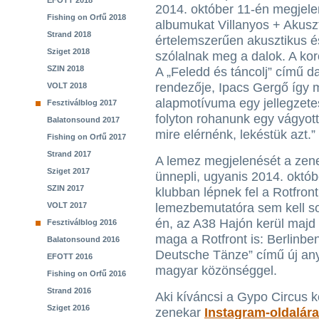
EFOTT 2018
2014. október 11-én megjel
Fishing on Orfű 2018
albumukat Villanyos + Akuszt
Strand 2018
értelemszerűen akusztikus
Sziget 2018
szólalnak meg a dalok. A kor
SZIN 2018
A „Feledd és táncolj” című dal
rendezője, Ipacs Gergő így me
VOLT 2018
alapmotívuma egy jellegzete
Fesztiválblog 2017
folyton rohanunk egy vágyott
Balatonsound 2017
mire elérnénk, lekéstük azt.”
Fishing on Orfű 2017
Strand 2017
A lemez megjelenését a zen
Sziget 2017
ünnepli, ugyanis 2014. októ
SZIN 2017
klubban lépnek fel a Rotfront 
VOLT 2017
lemezbemutatóra sem kell sok
én, az A38 Hajón kerül majd
Fesztiválblog 2016
maga a Rotfront is: Berlinb
Balatonsound 2016
Deutsche Tänze” című új an
EFOTT 2016
magyar közönséggel.
Fishing on Orfű 2016
Strand 2016
Aki kíváncsi a Gypo Circus kö
Sziget 2016
zenekar
Instagram-oldalára