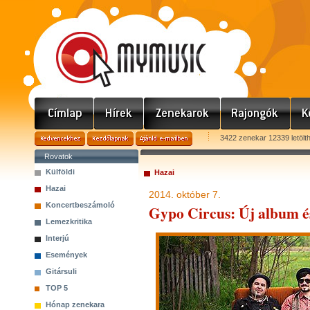
3422 zenekar 12339 letölt
Rovatok
Külföldi
Hazai
Hazai
2014. október 7.
Koncertbeszámoló
Gypo Circus: Új album é
Lemezkritika
Interjú
Események
Gitársuli
TOP 5
Hónap zenekara