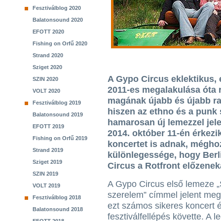
Fesztiválblog 2020
Balatonsound 2020
EFOTT 2020
Fishing on Orfű 2020
Strand 2020
Sziget 2020
A Gypo Circus eklektikus,
SZIN 2020
2011-es megalakulása óta
VOLT 2020
magának újabb és újabb ra
Fesztiválblog 2019
hiszen az ethno és a punk 
Balatonsound 2019
hamarosan új lemezzel jel
EFOTT 2019
2014. október 11-én érkez
Fishing on Orfű 2019
koncertet is adnak, méghoz
Strand 2019
különlegessége, hogy Berl
Sziget 2019
Circus a Rotfront előzenek
SZIN 2019
A Gypo Circus első lemeze 
VOLT 2019
szerelem” címmel jelent me
Fesztiválblog 2018
ezt számos sikeres koncert 
Balatonsound 2018
fesztiválfellépés követte. A l