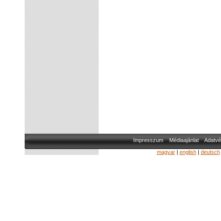
Impresszum
Médiaajánlat
Adatvé
magyar
|
english
|
deutsch