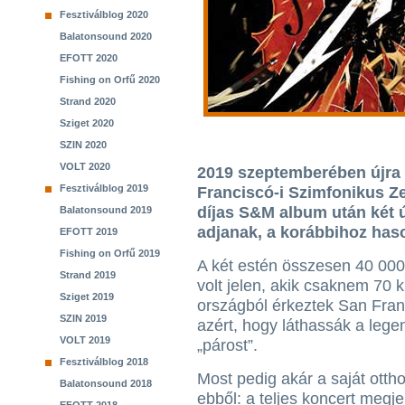
Fesztiválblog 2020
Balatonsound 2020
EFOTT 2020
Fishing on Orfű 2020
Strand 2020
Sziget 2020
SZIN 2020
VOLT 2020
2019 szeptemberében újra ö
Fesztiválblog 2019
Franciscó-i Szimfonikus Z
díjas S&M album után két ú
Balatonsound 2019
adjanak, a korábbihoz haso
EFOTT 2019
Fishing on Orfű 2019
A két estén összesen 40 000
Strand 2019
volt jelen, akik csaknem 70 
Sziget 2019
országból érkeztek San Fra
SZIN 2019
azért, hogy láthassák a leg
VOLT 2019
„párost”.
Fesztiválblog 2018
Most pedig akár a saját otth
Balatonsound 2018
ebből: a teljes koncert megj