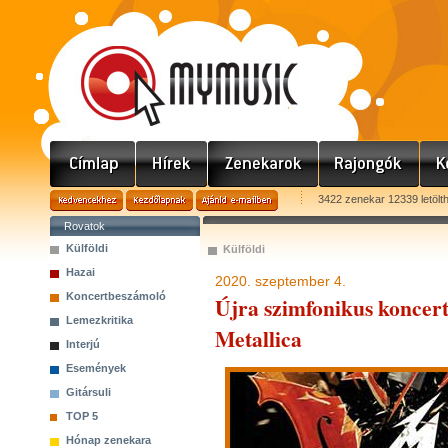
3422 zenekar 12339 letölt
Rovatok
Külföldi
Külföldi
Hazai
2020. szeptember 4.
Koncertbeszámoló
Újra szimfonikus koncer
Lemezkritika
Metallica
Interjú
Események
Gitársuli
TOP 5
Hónap zenekara