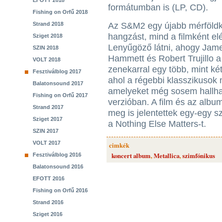
EFOTT 2018
formátumban is (LP, CD).
Fishing on Orfű 2018
Strand 2018
Az S&M2 egy újabb mérföldk
hangzást, mind a filmként elén
Sziget 2018
Lenyűgöző látni, ahogy James
SZIN 2018
Hammett és Robert Trujillo 
VOLT 2018
zenekarral egy több, mint két
Fesztiválblog 2017
ahol a régebbi klasszikusok 
Balatonsound 2017
amelyeket még sosem hallhat
Fishing on Orfű 2017
verzióban. A film és az alb
Strand 2017
meg is jelentettek egy-egy s
Sziget 2017
a Nothing Else Matters-t.
SZIN 2017
VOLT 2017
cimkék
koncert album
,
Metallica
,
szimfónikus
Fesztiválblog 2016
Balatonsound 2016
EFOTT 2016
Fishing on Orfű 2016
Strand 2016
Sziget 2016