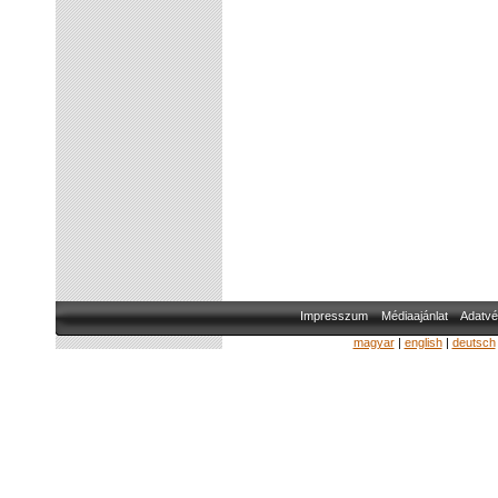
Impresszum
Médiaajánlat
Adatvé
magyar
|
english
|
deutsch