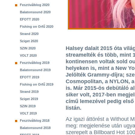
Fesztiválblog 2020
Balatonsound 2020
EFOTT 2020
Fishing on Orfű 2020
Strand 2020
Sziget 2020
Halsey dalait 2015 óta vilá
SZIN 2020
streamelték és több, mint 1
VOLT 2020
kontinensen voltak sold ou
Fesztiválblog 2019
helyeken is, mint a New Y
Balatonsound 2019
Jelölték Grammy-díjra; szer
EFOTT 2019
Cosmopolitan, a NYLON, a 
Fishing on Orfű 2019
is. Már 2015-ös debütáló a
Strand 2019
siker volt, 2017-ben megj
Sziget 2019
című lemezével pedig első 
SZIN 2019
listán.
VOLT 2019
Az igazi áttörést a Without 
Fesztiválblog 2018
meg: megjelenése után ugyan
Balatonsound 2018
szerepelt a Billboard Hot 100 