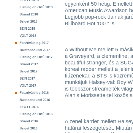
EFOTT 2018
egyenként 50 hétig. Emellett
Fishing on Orfű 2018
American Music Awardson b
Strand 2018
Legjobb pop-rock dalnak járó 
Sziget 2018
Billboard Hot 100-t is.
SZIN 2018
VOLT 2018
Fesztiválblog 2017
A Without Me mellett 5 másik
Balatonsound 2017
a Graveyard, a clementine, a
Fishing on Orfű 2017
beautiful stranger, és a SUGA
Strand 2017
koreai rapper mellett a jele
Sziget 2017
fiúzenekar, a BTS is közrem
SZIN 2017
munkájuk Halsey-val: Boy Wi
VOLT 2017
is többször streamelték vilá
Fesztiválblog 2016
Alanis Morissette-tel közös 
Balatonsound 2016
EFOTT 2016
Fishing on Orfű 2016
A zenei karrier mellett Halsey
Strand 2016
határai feszegetését. Miu
Sziget 2016