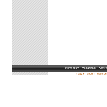
Impresszum
Médiaajánlat
Adatvé
magyar
|
english
|
deutsch