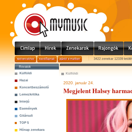
3422 zenekar 12339 letölt
Rovatok
Külföldi
Külföldi
Hazai
2020. január 24.
Koncertbeszámoló
Megjelent Halsey harma
Lemezkritika
Interjú
Események
Gitársuli
TOP 5
Hónap zenekara