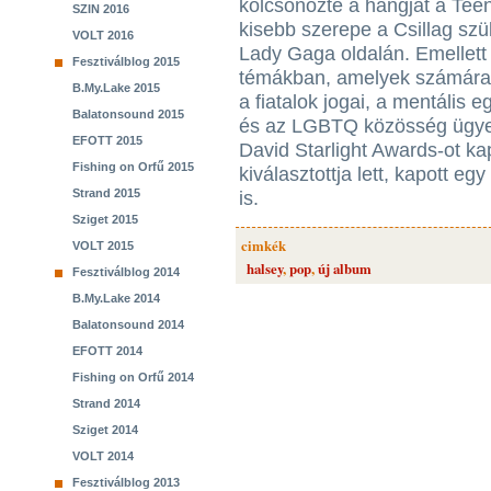
kölcsönözte a hangját a Teen
SZIN 2016
kisebb szerepe a Csillag szü
VOLT 2016
Lady Gaga oldalán. Emellett 
Fesztiválblog 2015
témákban, amelyek számára f
B.My.Lake 2015
a fiatalok jogai, a mentáli
Balatonsound 2015
és az LGBTQ közösség ügyei
EFOTT 2015
David Starlight Awards-ot ka
Fishing on Orfű 2015
kiválasztottja lett, kapott 
Strand 2015
is.
Sziget 2015
cimkék
VOLT 2015
halsey
,
pop
,
új album
Fesztiválblog 2014
B.My.Lake 2014
Balatonsound 2014
EFOTT 2014
Fishing on Orfű 2014
Strand 2014
Sziget 2014
VOLT 2014
Fesztiválblog 2013