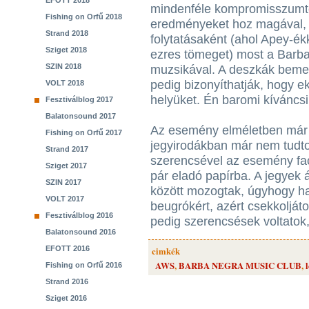
EFOTT 2018
mindenféle kompromisszumtól
Fishing on Orfű 2018
eredményeket hoz magával, í
Strand 2018
folytatásaként (ahol Apey-ék
Sziget 2018
ezres tömeget) most a Barba 
SZIN 2018
muzsikával. A deszkák bemel
pedig bizonyíthatják, hogy e
VOLT 2018
helyüket. Én baromi kíváncs
Fesztiválblog 2017
Balatonsound 2017
Az esemény elméletben már te
Fishing on Orfű 2017
jegyirodákban már nem tudtok
Strand 2017
szerencsével az esemény fa
Sziget 2017
pár eladó papírba. A jegyek
SZIN 2017
között mozogtak, úgyhogy ha 
VOLT 2017
beugrókért, azért csekkolját
Fesztiválblog 2016
pedig szerencsések voltatok, 
Balatonsound 2016
EFOTT 2016
cimkék
AWS
,
BARBA NEGRA MUSIC CLUB
,
Fishing on Orfű 2016
Strand 2016
Sziget 2016