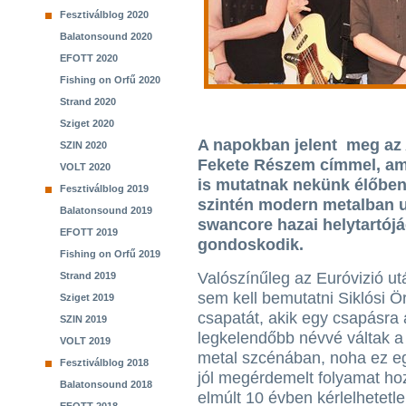
Fesztiválblog 2020
Balatonsound 2020
EFOTT 2020
Fishing on Orfű 2020
Strand 2020
Sziget 2020
A napokban jelent meg az
SZIN 2020
Fekete Részem címmel, ami
VOLT 2020
is mutatnak nekünk élőben
Fesztiválblog 2019
szintén modern metalban 
Balatonsound 2019
swancore hazai helytartój
EFOTT 2019
gondoskodik.
Fishing on Orfű 2019
Valószínűleg az Euróvizió u
Strand 2019
sem kell bemutatni Siklósi Ö
Sziget 2019
csapatát, akik egy csapásra 
SZIN 2019
legkelendőbb névvé váltak 
VOLT 2019
metal szcénában, noha ez e
Fesztiválblog 2018
jól megérdemelt folyamat ho
Balatonsound 2018
elmúlt 10 évben kérlelhetetle