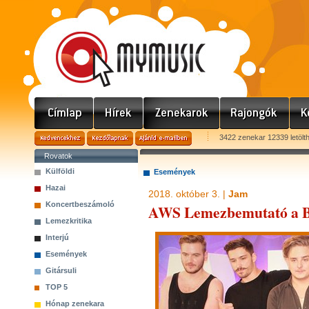
3422 zenekar 12339 letölt
Rovatok
Külföldi
Események
Hazai
2018. október 3. |
Jam
Koncertbeszámoló
AWS Lemezbemutató a 
Lemezkritika
Interjú
Események
Gitársuli
TOP 5
Hónap zenekara