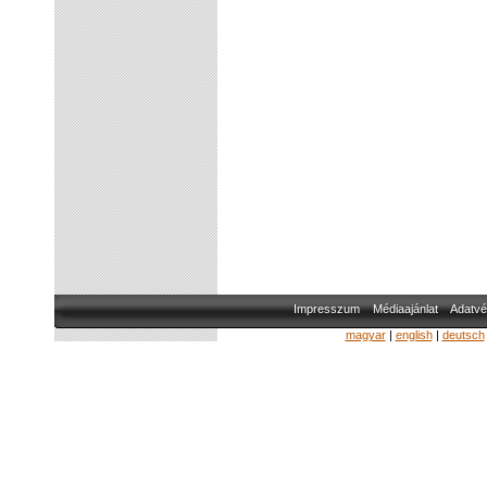
Impresszum
Médiaajánlat
Adatvé
magyar
|
english
|
deutsch