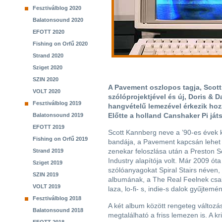
Fesztiválblog 2020
Balatonsound 2020
EFOTT 2020
Fishing on Orfű 2020
Strand 2020
Sziget 2020
SZIN 2020
A Pavement oszlopos tagja, Scott
VOLT 2020
szólóprojektjével és új, Doris &
Fesztiválblog 2019
hangvételű lemezével érkezik hoz
Előtte a holland Canshaker Pi játs
Balatonsound 2019
EFOTT 2019
Scott Kannberg neve a ’90-es évek ka
Fishing on Orfű 2019
bandája, a Pavement kapcsán lehet 
zenekar feloszlása után a Preston S
Strand 2019
Industry alapítója volt. Már 2009 óta
Sziget 2019
szólóanyagokat Spiral Stairs néven,
SZIN 2019
albumának, a The Real Feelnek csak
VOLT 2019
laza, lo-fi- s, indie-s dalok gyűjtem
Fesztiválblog 2018
A két album között rengeteg változá
Balatonsound 2018
megtalálható a friss lemezen is. A k