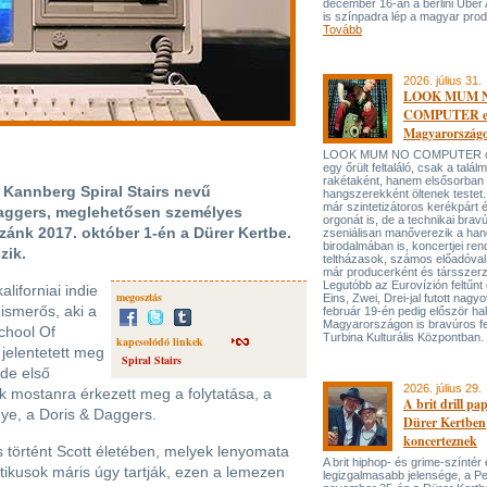
december 16-án a berlini Uber
is színpadra lép a magyar prod
Tovább
2026. július 31.
LOOK MUM 
COMPUTER el
Magyarország
LOOK MUM NO COMPUTER oly
egy őrült feltaláló, csak a talá
rakétaként, hanem elsősorban
 Kannberg Spiral Stairs nevű
hangszerekként öltenek testet. 
már szintetizátoros kerékpárt 
 Daggers, meglehetősen személyes
orgonát is, de a technikai bravú
zánk 2017. október 1-én a Dürer Kertbe.
zseniálisan manőverezik a ha
birodalmában is, koncertjei ren
zik.
teltházasok, számos előadóval
már producerként és társszerz
Legutóbb az Eurovízión feltűnt 
liforniai indie
megosztás
Eins, Zwei, Drei-jal futott nagyo
ismerős, aki a
február 19-én pedig először hal
Magyarországon is bravúros fe
chool Of
Turbina Kulturális Központban.
kapcsolódó linkek
 jelentetett meg
Spiral Stairs
 de első
2026. július 29.
 mostanra érkezett meg a folytatása, a
A brit drill pa
énye, a Doris & Daggers.
Dürer Kertben
koncerteznek
s történt Scott életében, melyek lenyomata
A brit hiphop- és grime-színtér
ritikusok máris úgy tartják, ezen a lemezen
legizgalmasabb jelensége, a P