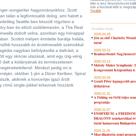
idén is lesz fényművészeti kiáll
már a fesztivál előtt is megnyitj
singer-songwriter hagyományokhoz, Scott
Tovább
ban talán a legfontosabb dolog, ami hatott a
redetileg Seattle-ben készült rögzíteni a
stry-ban és előző szólólemezén, a The Real
További hírek
Minwalla dobolt volna, azonban egy hónappal
2026.04.28.
Jön az első Charlotte Wessel
ában. Scottot mélyen érintette barátja halála,
turné
ésőbb hosszabb és érzelmesebb számokkal
ragédia nagyban befolyásolta a dalírást, a
2026.03.31.
Rendszerbontó Nagykoncert
 egy skóciai utazását, amit egy ízig-vérig
ető dalt a kislányának és természetesen
2026.03.13.
Melody Maker Symphonic: D
egénekeletlenül. Mindezt pedig mi is
Kongresszusi Központban is
rnéján, október 1-jén a Dürer Kertben. Spiral
2026.02.04.
tszik, akiknek a koncertjei igazi őrült
Geszti Péter legnagyobb pro
y című single-jükkel érkeznek hozzánk.
láthatáron
2026.01.31.
A Fishing on Orfű teljes zene
programja
2026.01.07.
ENSIFERUM: a FREEDOM
DRAGONY zenekarokkal érk
turné hamarosan Budapestr
2025.11.25.
Megvillantotta zenei progra