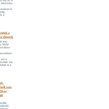
 lép fel. A
t internetes
lusukkal és
edig
ek a
keznek a
sz slágerek
dé lesz
az MVM
l életre
 keretében
 azt a
tizedek óta
ultak el a
mű:
lépők sora
026-os
ált
iválja
melkedő
zetesen