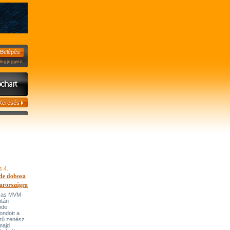
jegyez
s 4.
de dobosa
arországra
házas MVM
után
ode
ondott a
írű zenész
majd