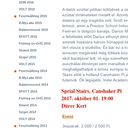
SZIN 2016
A dalok ezúttal jobban kötődnek a 
VOLT 2016
ezúttal történeteket mesélt el. Azon
Fesztiválblog 2015
dalaira az egy tragédia volt: Scott e
B.My.Lake 2015
lemezt, amin a Preston School Indu
Balatonsound 2015
Feel-en is dolgozó barátja, Darius 
a felvételek előtt Darius elhunyt álm
EFOTT 2015
aminek hatására három hónappal k
Fishing on Orfű 2015
tért vissza a stúdióba. És bár ez a t
Strand 2015
lemezen megénekli még többek között
Sziget 2015
skót barátjával tett, írt egy szereth
ausztráliai élményei sem maradtak m
VOLT 2015
meghallgathatjuk a lemez európai tu
Fesztiválblog 2014
Stairs előtt a holland Canshaker Pi já
B.My.Lake 2014
futamok. Ők legújabb, Indie Academ
Balatonsound 2014
Sprial Stairs, Canshaker Pi
EFOTT 2014
2017. október 01. 19:00
Fishing on Orfű 2014
Dürer Kert
Strand 2014
Sziget 2014
Event
VOLT 2014
Jegyárak: 2.000 / 2.500 Ft
Fesztiválblog 2013