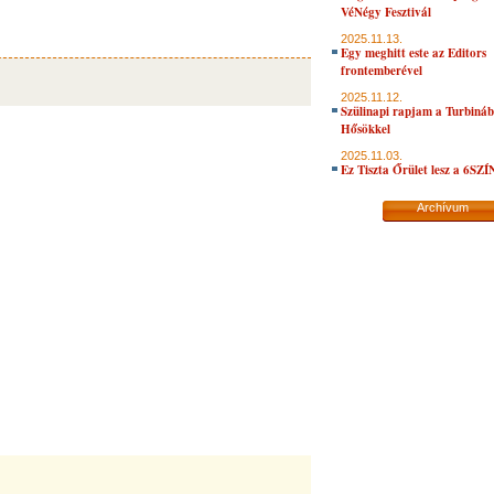
VéNégy Fesztivál
2025.11.13.
Egy meghitt este az Editors
frontemberével
2025.11.12.
Szülinapi rapjam a Turbiná
Hősökkel
2025.11.03.
Ez Tiszta Őrület lesz a 6SZ
Archívum