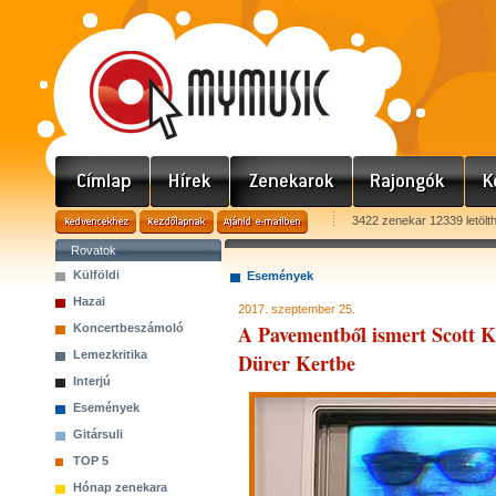
3422 zenekar 12339 letölt
Rovatok
Külföldi
Események
Hazai
2017. szeptember 25.
A Pavementből ismert Scott K
Koncertbeszámoló
Lemezkritika
Dürer Kertbe
Interjú
Események
Gitársuli
TOP 5
Hónap zenekara