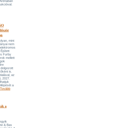
 Arénában
ukcióval.
NO
őször
on
an, mint
lmányai nem
 elektromos
Épített
és Furby
rok mellett
ngok
dre
 dolgozott
őként is.
dalával, az
t, 2027.
lhatjuk
llépését a
Tovább
pák a
 egyik
ete & Bas