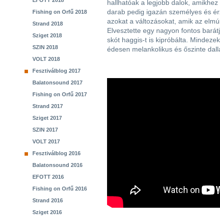
EFOTT 2018
hallhatóak a legjobb dalok, amikhez
darab pedig igazán személyes és érz
Fishing on Orfű 2018
azokat a változásokat, amik az elmúl
Strand 2018
Elvesztette egy nagyon fontos barátj
Sziget 2018
skót haggis-t is kipróbálta. Mindez
SZIN 2018
édesen melankolikus és őszinte dal
VOLT 2018
Fesztiválblog 2017
Balatonsound 2017
Fishing on Orfű 2017
Strand 2017
Sziget 2017
SZIN 2017
VOLT 2017
Fesztiválblog 2016
Balatonsound 2016
EFOTT 2016
Fishing on Orfű 2016
Strand 2016
Sziget 2016