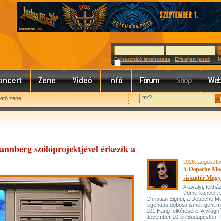
Felhasználó létrehozása
Elfelejtett jelszó
Meg
hető zene
annberg szólóprojektjével érkezik a
2026. augusztu
A Depeche Mo
visszatér Magy
A tavalyi, telt
Dome-koncert 
Christian Eigner, a Depeche M
legendás dobosa ismét igent m
101 Hang felkérésére. A világh
december 10-én Budapesten, 