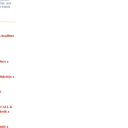
ítás, ami
a kapuit.
s headliner
isco a
dukciója a
i
 CALL &
ezik a
e
mját a