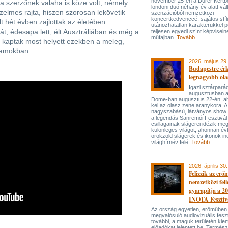
november 25-én a Dürer Kertben
 a szerzőnek valaha is köze volt, némely
londoni duó néhány év alatt vál
elmes rajta, hiszen szorosan lekövetik
szenzációból nemzetközi
koncertkedvenccé, sajátos stí
t hét évben zajlottak az életében.
utánozhatatlan karakterükkel p
át, édesapa lett, élt Ausztráliában és még a
teljesen egyedi színt képviseln
műfajban.
Tovább
ek kaptak most helyett ezekben a meleg,
lamokban.
2026. május 29.
Budapestre ér
legnagyobb ola
Igazi sztárpará
augusztusban 
Dome-ban augusztus 22-én, aho
kel az olasz zene aranykora. A
nagyszabású, látványos show
a legendás Sanremói Fesztivál
csillagainak slágerei idézik meg
különleges világot, ahonnan év
örökzöld slágerek és ikonok ind
világhírnév felé.
Tovább
2026. április 30.
Felizzik az erő
nemzetközi fel
gyarapítja a 2
INOTA Fesztiv
Az ország egyetlen, erőműben
megvalósuló audiovizuális feszt
további, a maguk területén kie
előadókat jelentett be. Termés