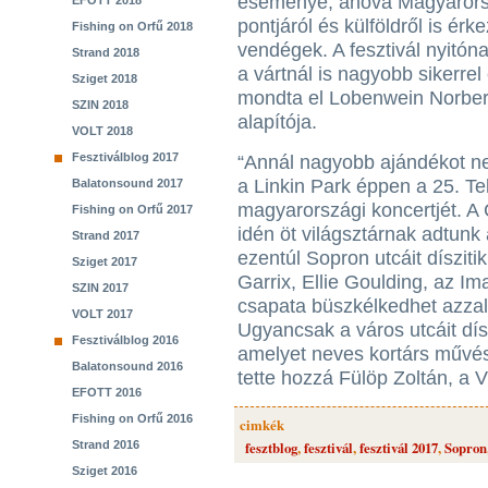
eseménye, ahová Magyaror
EFOTT 2018
pontjáról és külföldről is érk
Fishing on Orfű 2018
vendégek. A fesztivál nyitóna
Strand 2018
a vártnál is nagyobb sikerrel 
Sziget 2018
mondta el Lobenwein Norber
SZIN 2018
alapítója.
VOLT 2018
Fesztiválblog 2017
“Annál nagyobb ajándékot neh
a Linkin Park éppen a 25. T
Balatonsound 2017
magyarországi koncertjét. A 
Fishing on Orfű 2017
idén öt világsztárnak adtunk 
Strand 2017
ezentúl Sopron utcáit díszitik
Sziget 2017
Garrix, Ellie Goulding, az 
SZIN 2017
csapata büszkélkedhet azza
VOLT 2017
Ugyancsak a város utcáit dís
Fesztiválblog 2016
amelyet neves kortárs művész
Balatonsound 2016
tette hozzá Fülöp Zoltán, a 
EFOTT 2016
Fishing on Orfű 2016
cimkék
Strand 2016
fesztblog
,
fesztivál
,
fesztivál 2017
,
Sopron
Sziget 2016