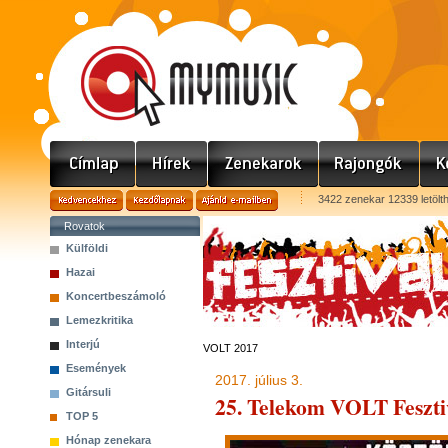
3422 zenekar 12339 letölt
Rovatok
Külföldi
Hazai
Koncertbeszámoló
Lemezkritika
Interjú
VOLT 2017
Események
2017. július 3.
Gitársuli
25. Telekom VOLT Feszti
TOP 5
Hónap zenekara