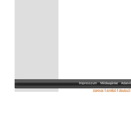
Impresszum
Médiaajánlat
Adatvé
magyar
|
english
|
deutsch