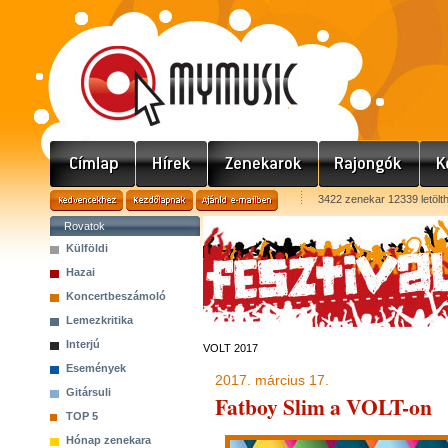
3422 zenekar 12339 letölt
Rovatok
Külföldi
Hazai
Koncertbeszámoló
Lemezkritika
Interjú
VOLT 2017
Események
2017. március 17.
Gitársuli
Fatboy Slim a VOLT-on
TOP 5
Hónap zenekara