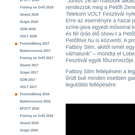
“Június 26-án második alka
EFOTT 2018
rendezzük meg a Petőfi Zenei
Fishing on Orfű 2018
Telekom VOLT Fesztivál nyit
Strand 2018
Erre az eseményre a hazai 
Sziget 2018
színe-java egyedi műsorral k
SZIN 2018
és fél órás élő show-t a Pető
VOLT 2018
Petőfilve.hu is közvetíti. A 
Fesztiválblog 2017
Fatboy Slim, akitől ismét egy
Balatonsound 2017
várhatunk” – mondta el Lob
Fishing on Orfű 2017
Fesztivál egyik főszervezője.
Strand 2017
Fatboy Slim fellépésein a le
Sziget 2017
őrült buli minden esetben ga
SZIN 2017
legutóbbi fellépésére.
VOLT 2017
Fesztiválblog 2016
Balatonsound 2016
EFOTT 2016
Fishing on Orfű 2016
Strand 2016
Sziget 2016