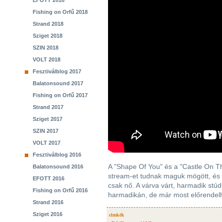
EFOTT 2018
Fishing on Orfű 2018
Strand 2018
Sziget 2018
SZIN 2018
VOLT 2018
Fesztiválblog 2017
Balatonsound 2017
Fishing on Orfű 2017
Strand 2017
Sziget 2017
SZIN 2017
VOLT 2017
Fesztiválblog 2016
A "Shape Of You" és a "Castle On The
Balatonsound 2016
stream-et tudnak maguk mögött, és
EFOTT 2016
csak nő. A várva várt, harmadik stú
Fishing on Orfű 2016
harmadikán, de már most előrendel
Strand 2016
Sziget 2016
cimkék