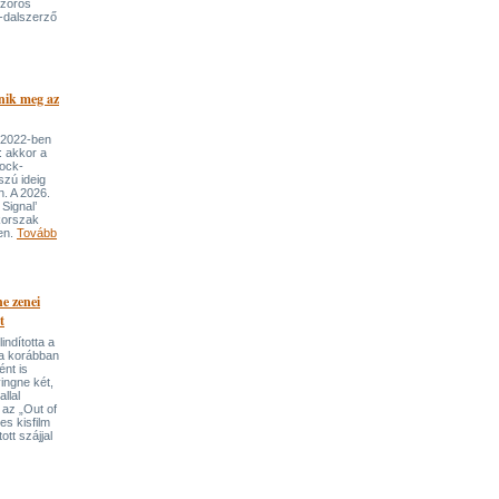
szoros
-dalszerző
nik meg az
 2022-ben
: akkor a
rock-
szú ideig
n. A 2026.
Signal’
korszak
ben.
Tovább
e zenei
t
indította a
t a korábban
nt is
ingne két,
llal
 az „Out of
s kisfilm
ott szájjal