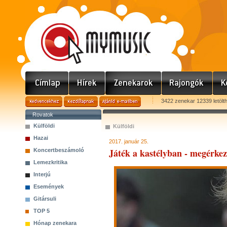
3422 zenekar 12339 letölt
Rovatok
Külföldi
Külföldi
Hazai
2017. január 25.
Játék a kastélyban - megérkez
Koncertbeszámoló
Lemezkritika
Interjú
Események
Gitársuli
TOP 5
Hónap zenekara