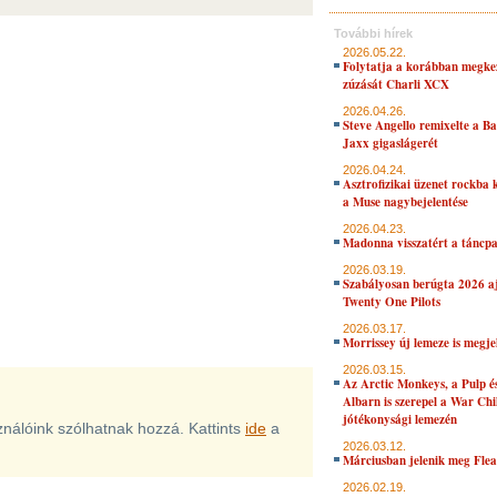
További hírek
2026.05.22.
Folytatja a korábban megke
zúzását Charli XCX
2026.04.26.
Steve Angello remixelte a B
Jaxx gigaslágerét
2026.04.24.
Asztrofizikai üzenet rockba 
a Muse nagybejelentése
2026.04.23.
Madonna visszatért a táncpa
2026.03.19.
Szabályosan berúgta 2026 aj
Twenty One Pilots
2026.03.17.
Morrissey új lemeze is megje
2026.03.15.
Az Arctic Monkeys, a Pulp 
Albarn is szerepel a War Chi
jótékonysági lemezén
sználóink szólhatnak hozzá. Kattints
ide
a
2026.03.12.
Márciusban jelenik meg Flea
2026.02.19.