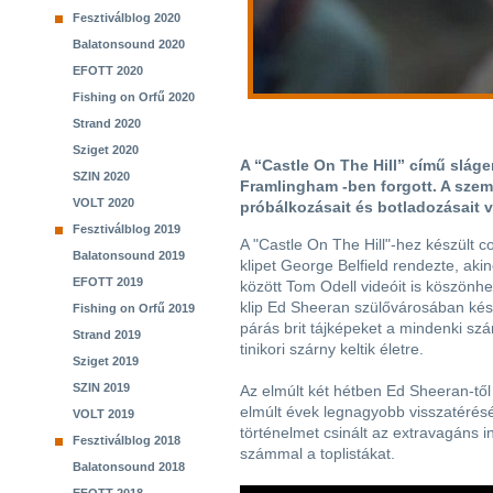
Fesztiválblog 2020
Balatonsound 2020
EFOTT 2020
Fishing on Orfű 2020
Strand 2020
Sziget 2020
A “Castle On The Hill” című slág
SZIN 2020
Framlingham -ben forgott. A szemé
VOLT 2020
próbálkozásait és botladozásait ve
Fesztiválblog 2019
A "Castle On The Hill"-hez készült 
Balatonsound 2019
klipet George Belfield rendezte, aki
EFOTT 2019
között Tom Odell videóit is köszönhet
klip Ed Sheeran szülővárosában kész
Fishing on Orfű 2019
párás brit tájképeket a mindenki sz
Strand 2019
tinikori szárny keltik életre.
Sziget 2019
SZIN 2019
Az elmúlt két hétben Ed Sheeran-től
elmúlt évek legnagyobb visszatérésé
VOLT 2019
történelmet csinált az extravagáns i
Fesztiválblog 2018
számmal a toplistákat.
Balatonsound 2018