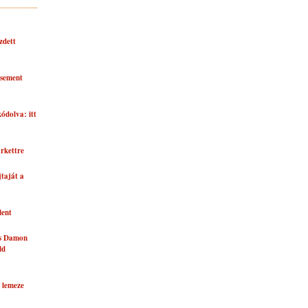
zdett
asement
kódolva: itt
rkettre
taját a
lent
és Damon
ld
 lemeze