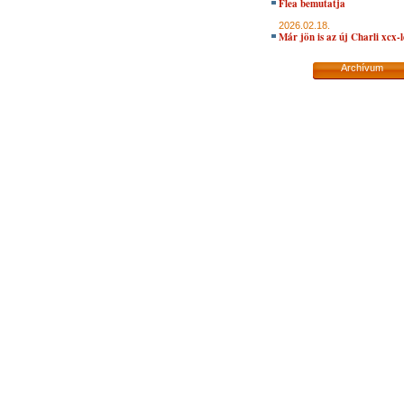
Flea bemutatja
2026.02.18.
Már jön is az új Charli xcx-
Archívum