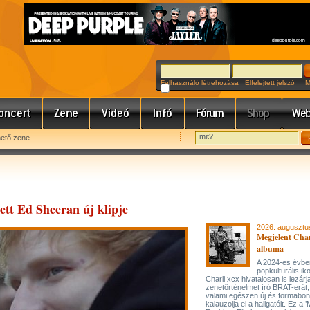
Felhasználó létrehozása
Elfelejtett jelszó
Meg
hető zene
ett Ed Sheeran új klipje
2026. augusztu
Megjelent Char
albuma
A 2024-es évbe
popkulturális ik
Charli xcx hivatalosan is lezárj
zenetörténelmet író BRAT-erát
valami egészen új és formabon
kalauzolja el a hallgatóit. Ez a 