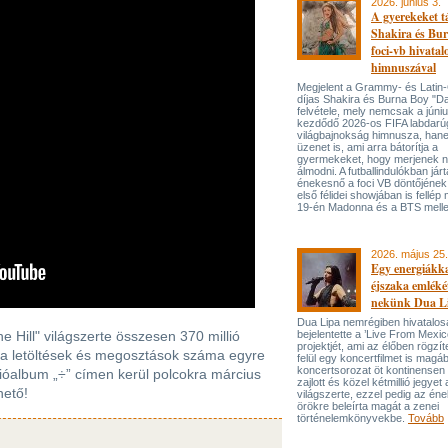
2026. június 3.
A gyerekeket 
Shakira és Bur
foci-vb hivatal
himnuszával
Megjelent a Grammy- és Lati
díjas Shakira és Burna Boy "Da
felvétele, mely nemcsak a júni
kezdődő 2026-os FIFA labdarú
világbajnokság himnusza, han
üzenet is, ami arra bátorítja a
gyermekeket, hogy merjenek 
álmodni. A futballindulókban jár
énekesnő a foci VB döntőjének 
első félidei showjában is fellép 
19-én Madonna és a BTS melle
2026. május 25.
Egy energiákka
éjszaka emléké
nekünk Dua L
Dua Lipa nemrégiben hivatalos
 Hill" világszerte összesen 370 millió
bejelentette a ’Live From Mexic
projektjét, ami az élőben rögzí
 a letöltések és megosztások száma egyre
felül egy koncertfilmet is magáb
koncertsorozat öt kontinensen 
dióalbum „÷” címen kerül polcokra március
zajlott és közel kétmillió jegyet 
hető!
világszerte, ezzel pedig az én
örökre beleírta magát a zenei
történelemkönyvekbe.
Tovább