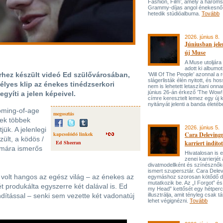
Fashion, Film’, amely a három
Grammy-díjas angol énekesnő
hetedik stúdióalbuma.
Tovább
2026. június 8.
Júniusban jele
új Muse
A Muse utoljára
adott ki albumot
erhez készült videó Ed szülővárosában,
’Will Of The People’ azonnal a 
slágerlisták élén nyitott, és hos
lyes klip az énekes tinédzserkori
nem is lehetett letaszítani onna
június 26-án érkező ’The Wow! 
gyíti a jelen képeivel.
címre keresztelt lemez egy új 
nyitányát jelenti a banda életé
coming-of-age
megosztás
nek többek
2026. június 5.
jük. A jelenlegi
kapcsolódó linkek
Cara Delevingn
ült, a ködös /
Ed Sheeran
karriert indítot
ámára ismerős
Hivatalosan is el
zenei karrierjé
divatmodellként és színésznőké
ismert szupersztár. Cara Delev
 volt hangos az egész világ – az énekes az
egymáshoz szorosan kötődő da
mutatkozik be. Az „I Forgot” és
t produkálta egyszerre két dalával is. Ed
my Head” kettősét egy hétperce
ndítással – senki sem vezette két vadonatúj
illusztrálja, amit tényleg csak tát
lehet végignézni.
Tovább