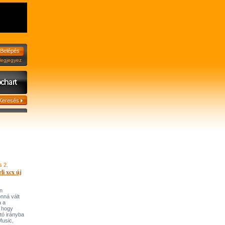
jegyez
s 2.
li xcx új
n
onná vált
a a
, hogy
tó irányba
’Music,