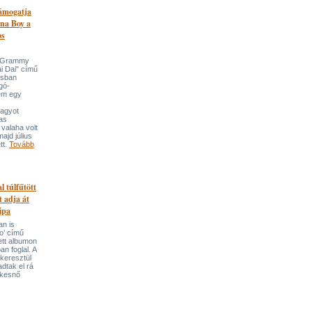
támogatja
na Boy a
os
n-Grammy
i Dai" című
usban
gó-
em egy
nagyot
tas
valaha volt
majd július
tt.
Tovább
l túlfűtött
t adja át
ipa
an is
o’ című
tett albumon
an foglal. A
keresztül
adtak el rá
ekesnő