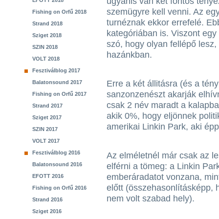
ugyanis van két fontos ténye
EFOTT 2018
szemügyre kell venni. Az egy
Fishing on Orfű 2018
turnéznak ekkor errefelé. Eb
Strand 2018
kategóriában is. Viszont eg
Sziget 2018
szó, hogy olyan fellépő lesz,
SZIN 2018
hazánkban.
VOLT 2018
Fesztiválblog 2017
Erre a két állitásra (és a té
Balatonsound 2017
sanzonzenészt akarják elhív
Fishing on Orfű 2017
csak 2 név maradt a kalapba
Strand 2017
akik 0%, hogy eljönnek politi
Sziget 2017
amerikai Linkin Park, aki ép
SZIN 2017
VOLT 2017
Fesztiválblog 2016
Az elméletnél már csak az l
Balatonsound 2016
elférni a tömeg: a Linkin Pa
emberáradatot vonzana, mint
EFOTT 2016
előtt (összehasonlításképp,
Fishing on Orfű 2016
nem volt szabad hely).
Strand 2016
Sziget 2016