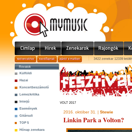
3422 zenekar 12339 letölt
Rovatok
Külföldi
Hazai
Koncertbeszámoló
Lemezkritika
Interjú
VOLT 2017
Események
2016. október 31. |
Stewie
Gitársuli
Linkin Park a Volton?
TOP 5
Hónap zenekara