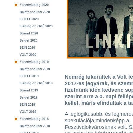
Fesztiválblog 2020
Balatonsound 2020
EFOTT 2020
Fishing on Orfű 2020
Strand 2020
Sziget 2020
SZIN 2020
VOLT 2020
Fesztiválblog 2019
Balatonsound 2019
Nemrég kikerültek a Volt fe
EFOTT 2019
2017-es jegyárak, és szemm
Fishing on Orfű 2019
fizetnünk idén kedvenc sop
Strand 2019
szerint erre a 0. napi fell
Sziget 2019
kellet, máris elindultak a t
SZIN 2019
VOLT 2019
A leglogikusabb, és legmer
Fesztiválblog 2018
spekulációja mindenképp a
Balatonsound 2018
Fesztiválokvárosának volt. S