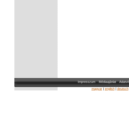
Impresszum
Médiaajánlat
Adatvé
magyar
|
english
|
deutsch