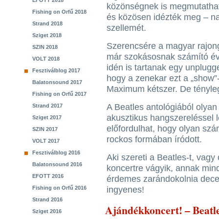
EFOTT 2018
közönségnek is megmutathatt
Fishing on Orfű 2018
és közösen idézték meg – na
Strand 2018
szellemét.
Sziget 2018
Szerencsére a magyar rajong
SZIN 2018
már szokásosnak számító év v
VOLT 2018
idén is tartanak egy unplug
Fesztiválblog 2017
hogy a zenekar ezt a „show”-
Balatonsound 2017
Maximum kétszer. De tényle
Fishing on Orfű 2017
A Beatles antológiából olyan
Strand 2017
akusztikus hangszereléssel l
Sziget 2017
előfordulhat, hogy olyan szá
SZIN 2017
rockos formában íródott.
VOLT 2017
Fesztiválblog 2016
Aki szereti a Beatles-t, vag
Balatonsound 2016
koncertre vágyik, annak mi
EFOTT 2016
érdemes zarándokolnia dece
Fishing on Orfű 2016
ingyenes!
Strand 2016
Ajándékkoncert! – Beatl
Sziget 2016