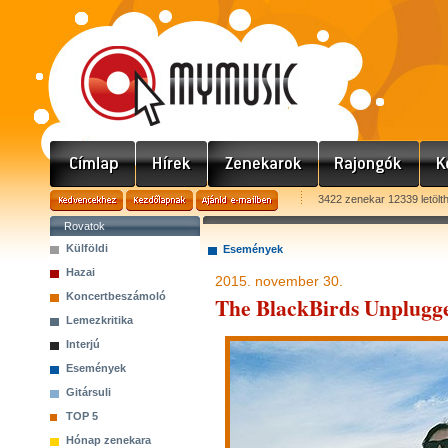
3422 zenekar 12339 letölt
Rovatok
Külföldi
Események
Hazai
2015. november 30.
Koncertbeszámoló
The BlackBirds Unplugg
Lemezkritika
Interjú
Események
Gitársuli
TOP 5
Hónap zenekara