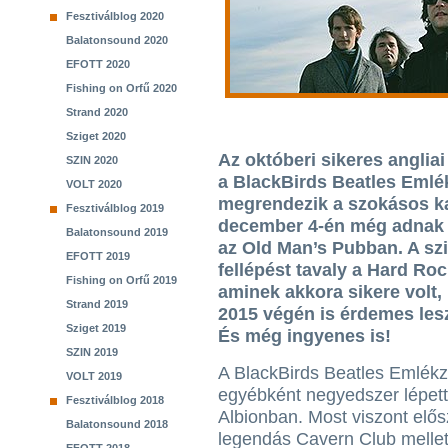
Fesztiválblog 2020
Balatonsound 2020
EFOTT 2020
Fishing on Orfű 2020
Strand 2020
Sziget 2020
Az októberi sikeres angliai 
SZIN 2020
a BlackBirds Beatles Eml
VOLT 2020
megrendezik a szokásos kar
Fesztiválblog 2019
december 4-én még adnak 
Balatonsound 2019
az Old Man’s Pubban. A s
EFOTT 2019
fellépést tavaly a Hard Ro
Fishing on Orfű 2019
aminek akkora sikere volt,
Strand 2019
2015 végén is érdemes lesz
Sziget 2019
És még ingyenes is!
SZIN 2019
A BlackBirds Beatles Emlék
VOLT 2019
egyébként negyedszer lépett
Fesztiválblog 2018
Albionban. Most viszont elős
Balatonsound 2018
legendás Cavern Club mellet