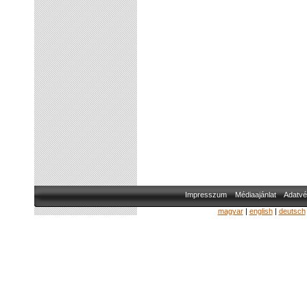
Impresszum
Médiaajánlat
Adatvé
magyar
|
english
|
deutsch