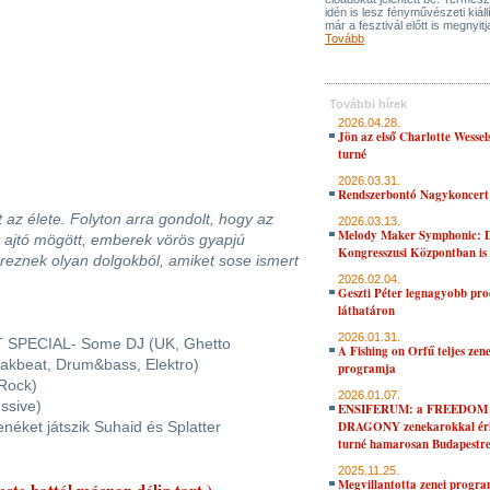
idén is lesz fényművészeti kiáll
már a fesztivál előtt is megnyitj
Tovább
További hírek
2026.04.28.
Jön az első Charlotte Wessel
turné
2026.03.31.
Rendszerbontó Nagykoncert
 az élete. Folyton arra gondolt, hogy az
2026.03.13.
Melody Maker Symphonic: D
 ajtó mögött, emberek vörös gyapjú
Kongresszusi Központban is
ereznek olyan dolgokból, amiket sose ismert
2026.02.04.
Geszti Péter legnagyobb pro
láthatáron
2026.01.31.
 SPECIAL- Some DJ (UK, Ghetto
A Fishing on Orfű teljes zene
akbeat, Drum&bass, Elektro)
programja
 Rock)
2026.01.07.
ssive)
ENSIFERUM: a FREEDOM
néket játszik Suhaid és Splatter
DRAGONY zenekarokkal érk
turné hamarosan Budapestr
2025.11.25.
Megvillantotta zenei progra