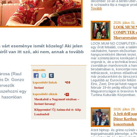
december 16-án a berlini Uber
is színpadra lép a magyar prod
Tovább
2026. július 31.
LOOK MUM 
COMPUTER el
Magyarország
LOOK MUM NO COMPUTER oly
 várt eseménye ismét közeleg! Aki jelen
egy őrült feltaláló, csak a talá
rakétaként, hanem elsősorban
miről van itt szó, aki nem, annak a tovább
hangszerekként öltenek testet. 
már szintetizátoros kerékpárt 
orgonát is, de a technikai bravú
zseniálisan manőverezik a ha
birodalmában is, koncertjei ren
megosztás
teltházasok, számos előadóval
árosa (Raul
már producerként és társszerz
és Dr. Gonzo
Legutóbb az Eurovízión feltűnt 
kapcsolódó linkek
Eins, Zwei, Drei-jal futott nagyo
zervezők
Instant
február 19-én pedig először hal
sszehozni egy
Magyarországon is bravúros fe
kapcsolódó cikkek
Turbina Kulturális Központban.
z hasonlóan
Maszkabál a Nagymező utcában –
Instant farsang!
Klippremier! Új Anima-dal és -klip
2026. július 29.
A brit drill pa
Londonból
Dürer Kertben
koncerteznek
A brit hiphop- és grime-színtér
legizgalmasabb jelensége, a P