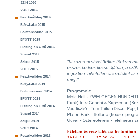
SZIN 2016
VOLT 2016
Fesztiválblog 2015
B.My.Lake 2015
Balatonsound 2015
EFOTT 2015
Fishing on Orfű 2015
Strand 2015
"Kis szerencsével örökre tönkrement
Sziget 2015
összes kedves kocsmájában, a szűk
VOLT 2015
ingekben, hihetetlen élvezeteket sz
Fesztiválblog 2014
meg."
B.My.Lake 2014
Programok:
Balatonsound 2014
Mole Hall - ZWEI GEGEN HUNDERT
EFOTT 2014
Funk),InfraGandhi & Superman (Bre
Fishing on Orfű 2014
Vaddiszkó - Tom Tailor (Disco, Pop,
Strand 2014
Plafon Park - Bellano (house, progre
Udvar - Sztereoterem - félelmetes ze
Sziget 2014
VOLT 2014
Félelem és reszketés az Instantban
Fesztiválblog 2013