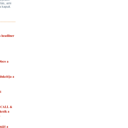
ítás, ami
a kapuit.
s headliner
isco a
dukciója a
i
 CALL &
ezik a
e
mját a