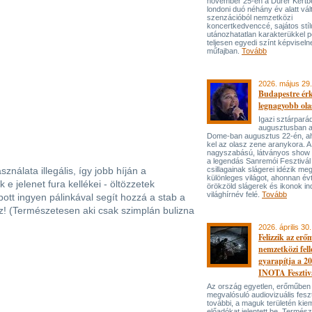
november 25-én a Dürer Kertben
londoni duó néhány év alatt vál
szenzációból nemzetközi
koncertkedvenccé, sajátos stí
utánozhatatlan karakterükkel p
teljesen egyedi színt képviseln
műfajban.
Tovább
2026. május 29.
Budapestre ér
legnagyobb ola
Igazi sztárpará
augusztusban 
Dome-ban augusztus 22-én, aho
kel az olasz zene aranykora. A
nagyszabású, látványos show
a legendás Sanremói Fesztivál
ználata illegális, így jobb híján a
csillagainak slágerei idézik meg
különleges világot, ahonnan év
e jelenet fura kellékei - öltözzetek
örökzöld slágerek és ikonok ind
világhírnév felé.
Tovább
ott ingyen pálinkával segít hozzá a stab a
ez! (Természetesen aki csak szimplán bulizna
2026. április 30.
Felizzik az erő
nemzetközi fel
gyarapítja a 2
INOTA Fesztiv
Az ország egyetlen, erőműben
megvalósuló audiovizuális feszt
további, a maguk területén kie
előadókat jelentett be. Termés