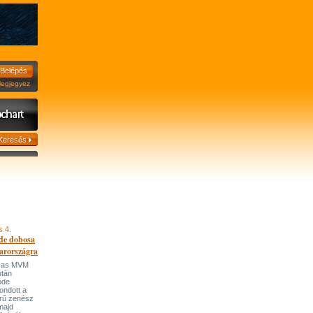
jegyez
s 4.
de dobosa
arországra
házas MVM
után
ode
ondott a
írű zenész
majd