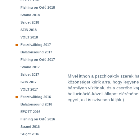
EFOTT 2018
Fishing on Orfű 2018
Strand 2018
Sziget 2018
SZIN 2018
VOLT 2018
Fesztiválblog 2017
Balatonsound 2017
Fishing on Orfű 2017
Strand 2017
Sziget 2017
Mivel itthon a pszchioaktív szerek has
közönséget kérik arra, hogy legyenek 
SZIN 2017
bármilyen víziónak, és a cserébe kap
VOLT 2017
hallucináció-közeli állapot eléréséh
Fesztiválblog 2016
egyet, azt is szívesen látják.)
Balatonsound 2016
EFOTT 2016
Fishing on Orfű 2016
Strand 2016
Sziget 2016