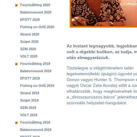
Fesztiválblog 2020
Balatonsound 2020
EFOTT 2020
Fishing on Orfű 2020
Strand 2020
Sziget 2020
Az Instant legnagyobb, legjobban
SZIN 2020
volt a régebbi bulikon, az tudja, 
VOLT 2020
után elmagyarázzuk.
Fesztiválblog 2019
Tisztelegve a világtörténelem talán
Balatonsound 2019
legelvetemültebb újságíró-ügyvéd p
EFOTT 2019
Gonzo vagyis Hunter S. Thompson 
vagyis Oscar Zeta Acosta) előtt a s
Fishing on Orfű 2019
elhatározták, hogy megkísérelnek ö
Strand 2019
a „dinoszauruszos-báros” jelenethe
Sziget 2019
szürreális helyzetet-hangulatot.
SZIN 2019
VOLT 2019
Fesztiválblog 2018
Balatonsound 2018