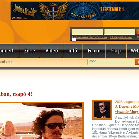
Felhasználó létrehozása
Elfelejtett jelszó
Meg
hető zene
tban, csapó 4!
2026. augusztu
A Depeche Mo
visszatér Magy
A tavalyi, telt
Dome-koncert 
Christian Eigner, a Depeche M
legendás dobosa ismét igent m
101 Hang felkérésére. A világh
december 10-én Budapesten, 