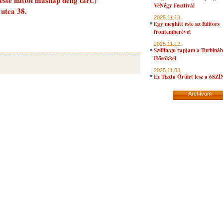
ste hattól másnap délig tart.)
VéNégy Fesztivál
utca 38.
2025.11.13.
Egy meghitt este az Editors
frontemberével
2025.11.12.
Szülinapi rapjam a Turbiná
Hősökkel
2025.11.03.
Ez Tiszta Őrület lesz a 6SZ
Archívum