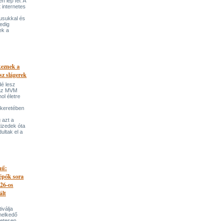
 lép fel. A
t internetes
lusukkal és
edig
ek a
keznek a
sz slágerek
dé lesz
az MVM
l életre
 keretében
 azt a
tizedek óta
ultak el a
mű:
lépők sora
026-os
ált
iválja
melkedő
zetesen