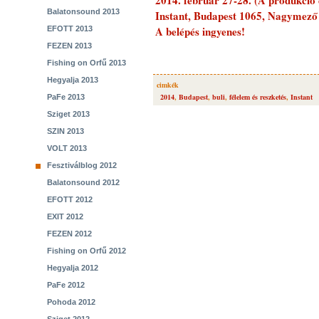
2014. február 27-28. (A produkció e
Balatonsound 2013
Instant, Budapest 1065, Nagymező 
A belépés ingyenes!
EFOTT 2013
FEZEN 2013
Fishing on Orfű 2013
Hegyalja 2013
cimkék
2014
,
Budapest
,
buli
,
félelem és reszketés
,
Instant
PaFe 2013
Sziget 2013
SZIN 2013
VOLT 2013
Fesztiválblog 2012
Balatonsound 2012
EFOTT 2012
EXIT 2012
FEZEN 2012
Fishing on Orfű 2012
Hegyalja 2012
PaFe 2012
Pohoda 2012