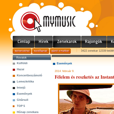
3422 zenekar 12339 letölt
Rovatok
Külföldi
Események
Hazai
2014. február 9.
Félelem és reszketés az Instan
Koncertbeszámoló
Lemezkritika
Interjú
Események
Gitársuli
TOP 5
Hónap zenekara