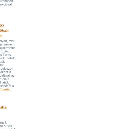
 Arénában
ukcióval.
NO
őször
on
an, mint
lmányai nem
 elektromos
Épített
és Furby
rok mellett
ngok
dre
 dolgozott
őként is.
dalával, az
t, 2027.
lhatjuk
llépését a
Tovább
pák a
 egyik
ete & Bas