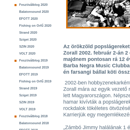
Fesztiválblog 2020
Balatonsound 2020
EFOTT 2020
Fishing on Orfű 2020
Strand 2020
Sziget 2020
Az örökzöld popslágereket
SZIN 2020
Zorall 2002. február 2-án 2 
VOLT 2020
majdnem pontosan rá 12 év
Fesztiválblog 2019
Barba Negra Music Clubban
Balatonsound 2019
én farsangi bállal köti össz
EFOTT 2019
Fishing on Orfű 2019
2002-ben hobbyzenekarként
Zorall mára az egyik vezető 
Strand 2019
lett Magyarországon. Népsz
Sziget 2019
hamar kivívták a popslágerek
SZIN 2019
rockdalok tökéletes ötvözésé
VOLT 2019
Karrierjük egy megemlékezés
Fesztiválblog 2018
Balatonsound 2018
„Zámbó Jimmy halálának 1 