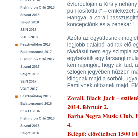
EFOTT 2018
évfordulóján a Király néhány
Fishing on Orfű 2018
punkosítottuk” – emlékezett 
Strand 2018
Hangya, a Zorall basszusgitá
Sziget 2018
koncepciónk és a zenekar.”
SZIN 2018
Azóta az együttesnek megjel
VOLT 2018
legjobb dalaiból adnak elő eg
Fesztiválblog 2017
ráadásul nem egy szimpla sz
Balatonsound 2017
egybekötik egy farsangi mula
Fishing on Orfű 2017
kéri rajongóit, hogy aki tud,
Strand 2017
szlogen jegyében húzzon mag
Sziget 2017
kilógnak majd a sorból, ugy
SZIN 2017
Familynek öltöznek majd. El
VOLT 2017
Zorall, Black Jack – szület
Fesztiválblog 2016
Balatonsound 2016
2014. február 2.
EFOTT 2016
Barba Negra Music Club, Bu
Fishing on Orfű 2016
4.
Strand 2016
Belépő: elővételben 1500 Ft
Sziget 2016