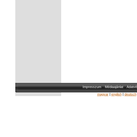
Impresszum
Médiaajánlat
Adatvé
magyar
|
english
|
deutsch