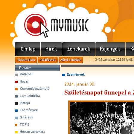
3422 zenekar 12339 letölt
Rovatok
Külföldi
Események
Hazai
2014. január 30.
Koncertbeszámoló
Születésnapot ünnepel a
Lemezkritika
Interjú
Események
Gitársuli
TOP 5
Hónap zenekara