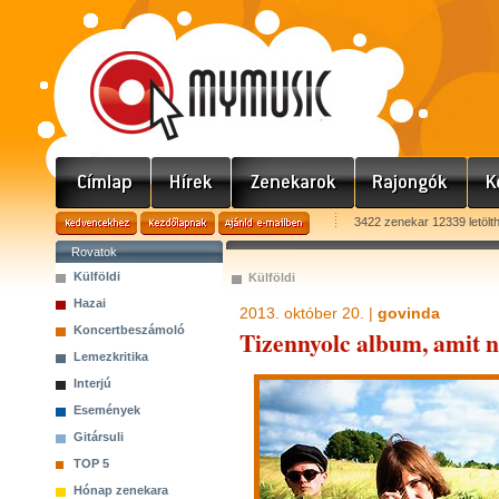
3422 zenekar 12339 letölt
Rovatok
Külföldi
Külföldi
Hazai
2013. október 20. |
govinda
Koncertbeszámoló
Tizennyolc album, amit n
Lemezkritika
Interjú
Események
Gitársuli
TOP 5
Hónap zenekara