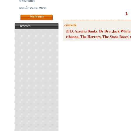
SZIN 2008
Nehéz Zenei 2008
1
Archívum
cimkék
Hirdetés
2013
,
Azealia Banks
,
Dr Dre
,
Jack White
rihanna
,
The Horrors
,
The Stone Roses
,