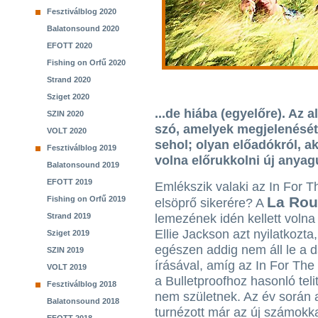
Fesztiválblog 2020
Balatonsound 2020
EFOTT 2020
Fishing on Orfű 2020
Strand 2020
Sziget 2020
...de hiába (egyelőre). Az 
SZIN 2020
szó, amelyek megjelenését 
VOLT 2020
sehol; olyan előadókról, a
Fesztiválblog 2019
volna előrukkolni új anyag
Balatonsound 2019
EFOTT 2019
Emlékszik valaki az In For Th
La Rou
Fishing on Orfű 2019
elsöprő sikerére? A
Strand 2019
lemezének idén kellett volna 
Ellie Jackson azt nyilatkozta
Sziget 2019
egészen addig nem áll le a d
SZIN 2019
írásával, amíg az In For The 
VOLT 2019
a Bulletproofhoz hasonló teli
Fesztiválblog 2018
nem születnek. Az év során 
Balatonsound 2018
turnézott már az új számokka