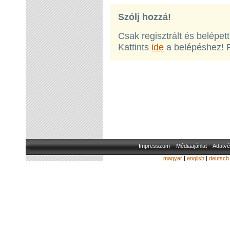
Szólj hozzá!
Csak regisztrált és belépet
Kattints
ide
a belépéshez! 
Impresszum
Médiaajánlat
Adatvé
magyar
|
english
|
deutsch