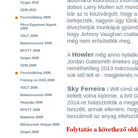
albumáról különböző informác
Sziget 2010
dobos Larry Mullen azt mond
SZIN 2010
bár az is kiszivárgott, hogy
Fesztiválblog 2009
befejezték, nagyon úgy tűni
Pécsi Egyetemi Napok
élvezhetjük munkájuk gyümölc
2009
hogy Johnny Vaughan csatlak
VOLT 2009
még nem erősítették meg.
Balatonsound 2009
EFOTT 2009
Howler
A
még anno nyilatko
Sziget 2009
Jordan Gatesmith énekes úg
SZIN 2009
remélhetőleg 2013 márciusáb
Fesztiválblog 2008
sok idő telt el - megjelenés n
Fishing on Orfű 2008
Sky Ferreira
VOLT 2008
I Will című 
kellett volna kijönnie, a br
Balatonsound 2008
2014-re halasztották a megje
Hegyalja 2008
beszélt, annak ellenére, hog
EFOTT 2008
beszámolt az anyag elkészült
Balatone 2008
Bűvészetek Völgye 2008
Folytatás a következő old
Sziget 2008