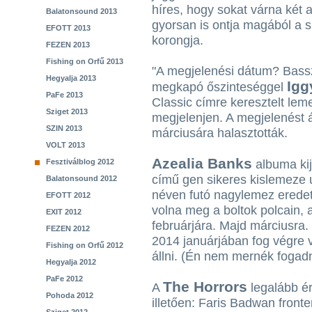
híres, hogy sokat várna két
Balatonsound 2013
gyorsan is ontja magából a s
EFOTT 2013
korongja.
FEZEN 2013
Fishing on Orfű 2013
"A megjelenési dátum? Bassz
Hegyalja 2013
Igg
megkapó őszinteséggel
PaFe 2013
Classic címre keresztelt lem
Sziget 2013
megjelenjen. A megjelenést á
SZIN 2013
márciusára halasztották.
VOLT 2013
Azealia Banks
Fesztiválblog 2012
albuma kij
című gen sikeres kislemeze 
Balatonsound 2012
néven futó nagylemez eredet
EFOTT 2012
volna meg a boltok polcain, 
EXIT 2012
februárjára. Majd márciusra. 
FEZEN 2012
2014 januárjában fog végre 
Fishing on Orfű 2012
állni. (Én nem mernék fogadn
Hegyalja 2012
PaFe 2012
The Horrors
A
legalább ér
Pohoda 2012
illetően: Faris Badwan front