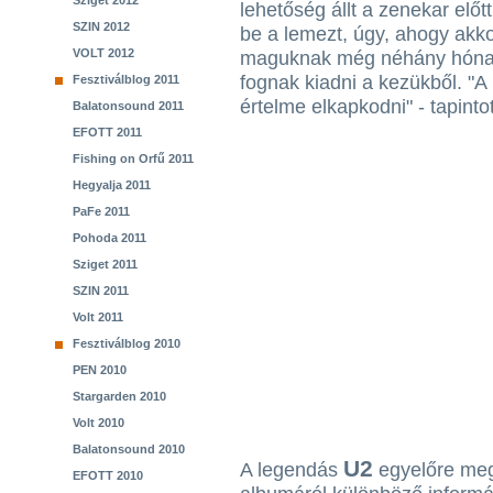
Sziget 2012
lehetőség állt a zenekar előt
SZIN 2012
be a lemezt, úgy, ahogy akk
VOLT 2012
maguknak még néhány hónap 
fognak kiadni a kezükből. "A
Fesztiválblog 2011
értelme elkapkodni" - tapint
Balatonsound 2011
EFOTT 2011
Fishing on Orfű 2011
Hegyalja 2011
PaFe 2011
Pohoda 2011
Sziget 2011
SZIN 2011
Volt 2011
Fesztiválblog 2010
PEN 2010
Stargarden 2010
Volt 2010
Balatonsound 2010
U2
A legendás
egyelőre meg
EFOTT 2010