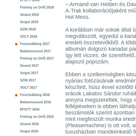
EFOTT 2018
– Armand van Helden és Dave-
Fishing on Orfű 2018
A-Trak kollaborációjaként mű
Strand 2018
Hot Mess.
Sziget 2018
A korábban már sokak által új
SZIN 2018
megváltozott, egyedül a kar
VOLT 2018
eredeti összetevőkből. A több
Fesztiválblog 2017
albumán dolgozó kanadai pár
Balatonsound 2017
így lett vicces, de szerethető
Fishing on Orfű 2017
alapozó popszám.
Strand 2017
Sziget 2017
Ebben a szellemiségben készül
nyárias fotózásának eredmény
SZIN 2017
készített, húsz évvel ezelőtt
VOLT 2017
srácok Lakatos Sándor ruháiba
Fesztiválblog 2016
annyira megszerettek, hogy a
Balatonsound 2016
fellépéseken is ebben láthatj
EFOTT 2016
beszámolók szerint azonban i
Fishing on Orfű 2016
mint megfeszült munka ere
Strand 2016
(Pleasemachine) is ott volt, a
luxusházban manökenkedő fiúk
Sziget 2016