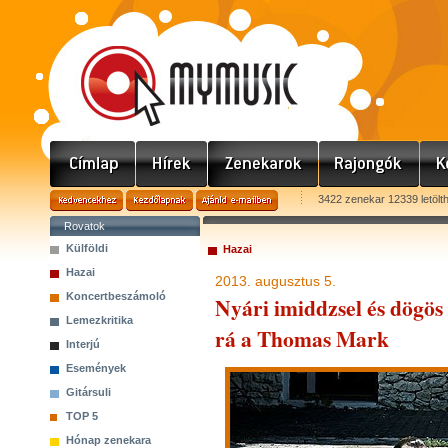
3422 zenekar 12339 letölt
Rovatok
Külföldi
Hazai
Hazai
2013. augusztus 5.
Koncertbeszámoló
Nyári imiddzsel és dögö
Lemezkritika
rá a Thomas Mark
Interjú
Események
Gitársuli
TOP 5
Hónap zenekara