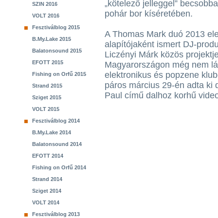
„kötelező jelleggel” becsob
SZIN 2016
pohár bor kíséretében.
VOLT 2016
Fesztiválblog 2015
A Thomas Mark duó 2013 elejé
B.My.Lake 2015
alapítójaként ismert DJ-prod
Balatonsound 2015
Liczényi Márk közös projektje
EFOTT 2015
Magyarországon még nem lát
elektronikus és popzene klub
Fishing on Orfű 2015
páros március 29-én adta ki 
Strand 2015
Paul című dalhoz korhű videok
Sziget 2015
VOLT 2015
Fesztiválblog 2014
B.My.Lake 2014
Balatonsound 2014
EFOTT 2014
Fishing on Orfű 2014
Strand 2014
Sziget 2014
VOLT 2014
Fesztiválblog 2013