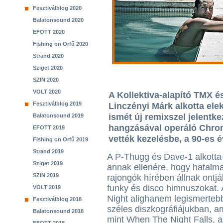
Fesztiválblog 2020
Balatonsound 2020
EFOTT 2020
Fishing on Orfű 2020
Strand 2020
Sziget 2020
SZIN 2020
VOLT 2020
A Kollektiva-alapító TMX és
Fesztiválblog 2019
Linczényi Márk alkotta el
ismét új remixszel jelentke
Balatonsound 2019
hangzásával operáló Chrom
EFOTT 2019
vették kezelésbe, a 90-es 
Fishing on Orfű 2019
Strand 2019
A P-Thugg és Dave-1 alkott
Sziget 2019
annak ellenére, hogy hatalm
SZIN 2019
rajongók hírében állnak ontj
funky és disco himnuszokat. 
VOLT 2019
Night alighanem legismerteb
Fesztiválblog 2018
széles diszkográfiájukban, a
Balatonsound 2018
mint When The Night Falls, a