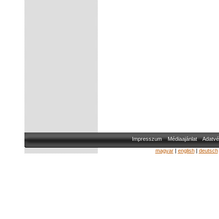
Impresszum
Médiaajánlat
Adatvé
magyar
|
english
|
deutsch