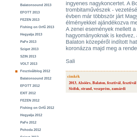
ingyenes nagykoncertet. A Bo
Balatonsound 2013
trombitaművészek - vezetésé
EFOTT 2013
évben már többször járt Magy
FEZEN 2013
élményekkel ajándékozva meg
Fishing on Orfű 2013
A zenei események mellett a 
Hegyalja 2013
hagyományoknak is kedvez, a
Balaton közepéről indított ha
PaFe 2013
koronázza majd meg a rende
Sziget 2013
SZIN 2013
Sali
VOLT 2013
Fesztiválblog 2012
cimkék
Balatonsound 2012
2013
,
Alsóörs
,
Balaton
,
fesztivál
,
fesztivál
EFOTT 2012
Siófok
,
strand
,
veszprém
,
zamárdi
EXIT 2012
FEZEN 2012
Fishing on Orfű 2012
Hegyalja 2012
PaFe 2012
Pohoda 2012