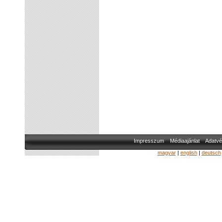
Impresszum
Médiaajánlat
Adatvé
magyar
|
english
|
deutsch