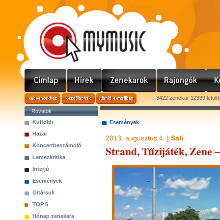
3422 zenekar 12339 letölt
Rovatok
Külföldi
Események
Hazai
2013. augusztus 4. |
Sali
Koncertbeszámoló
Strand, Tűzijáték, Zene 
Lemezkritika
Interjú
Események
Gitársuli
TOP 5
Hónap zenekara