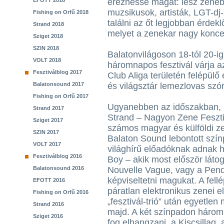
EFOTT 2018
érezhesse magát: lesz zene
muzsikusok, artisták, LGT-dj
Fishing on Orfű 2018
találni az őt legjobban érdek
Strand 2018
melyet a zenekar nagy koncer
Sziget 2018
SZIN 2018
Balatonvilágoson 18-tól 20-ig
VOLT 2018
háromnapos fesztivál várja az
Fesztiválblog 2017
Club Aliga területén felépülő
Balatonsound 2017
és világsztár lemezlovas szór
Fishing on Orfű 2017
Ugyanebben az időszakban, 
Strand 2017
Strand – Nagyon Zene Feszti
Sziget 2017
számos magyar és külföldi ze
SZIN 2017
Balaton Sound lebontott szín
VOLT 2017
világhírű előadóknak adnak he
Fesztiválblog 2016
Boy – akik most először látog
Balatonsound 2016
Nouvelle Vague, vagy a Pendu
képviseltetni magukat. A fel
EFOTT 2016
páratlan elektronikus zenei el
Fishing on Orfű 2016
„fesztivál-trió” után egyetlen 
Strand 2016
majd. A két színpadon három 
Sziget 2016
fog elhangzani, a Kiscsillag,