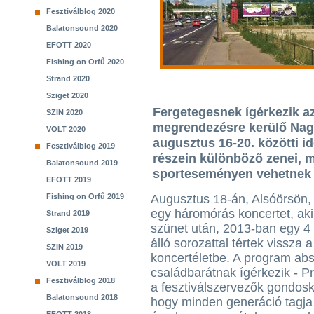
Fesztiválblog 2020
Balatonsound 2020
EFOTT 2020
Fishing on Orfű 2020
Strand 2020
Sziget 2020
Fergetegesnek ígérkezik a
SZIN 2020
megrendezésre kerülő Nagy
VOLT 2020
augusztus 16-20. közötti i
Fesztiválblog 2019
részein különböző zenei, m
Balatonsound 2019
sporteseményen vehetnek r
EFOTT 2019
Fishing on Orfű 2019
Augusztus 18-án, Alsóörsön
egy háromórás koncertet, aki
Strand 2019
szünet után, 2013-ban egy 4 
Sziget 2019
álló sorozattal tértek vissza a
SZIN 2019
koncertéletbe. A program abs
VOLT 2019
családbarátnak ígérkezik - P
Fesztiválblog 2018
a fesztiválszervezők gondosk
Balatonsound 2018
hogy minden generáció tagja 