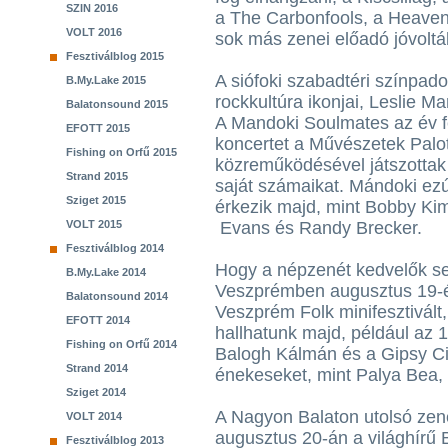
SZIN 2016
a The Carbonfools, a Heaven
VOLT 2016
sok más zenei előadó jóvoltá
Fesztiválblog 2015
A siófoki szabadtéri színpad
B.My.Lake 2015
rockkultúra ikonjai, Leslie M
Balatonsound 2015
A Mandoki Soulmates az év f
EFOTT 2015
koncertet a Művészetek Palo
Fishing on Orfű 2015
közreműködésével játszottak e
Strand 2015
saját számaikat. Mándoki ezú
Sziget 2015
érkezik majd, mint Bobby Kim
VOLT 2015
Evans és Randy Brecker.
Fesztiválblog 2014
Hogy a népzenét kedvelők se
B.My.Lake 2014
Veszprémben augusztus 19-é
Balatonsound 2014
Veszprém Folk minifesztivált
EFOTT 2014
hallhatunk majd, például az 1
Fishing on Orfű 2014
Balogh Kálmán és a Gipsy C
Strand 2014
énekeseket, mint Palya Bea, 
Sziget 2014
A Nagyon Balaton utolsó zene
VOLT 2014
augusztus 20-án a világhírű
Fesztiválblog 2013