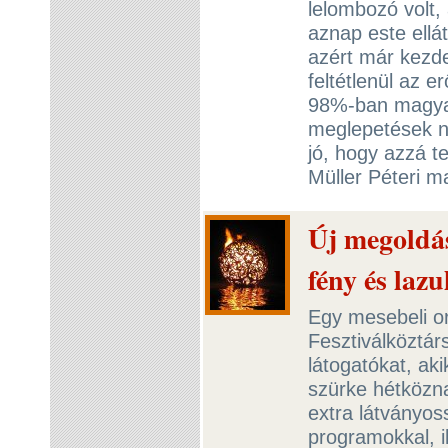
lelombozó volt
aznap este ell
azért már kezde
feltétlenül az e
98%-ban magyar
meglepetések ne
jó, hogy azzá t
Müller Péteri 
Új megoldás
fény és lazu
Egy mesebeli or
Fesztiválköztár
látogatókat, ak
szürke hétközn
extra látványos
programokkal, il