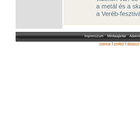
a metál és a s
a Veréb-fesztiv
Impresszum
Médiaajánlat
Adatvé
magyar
|
english
|
deutsch