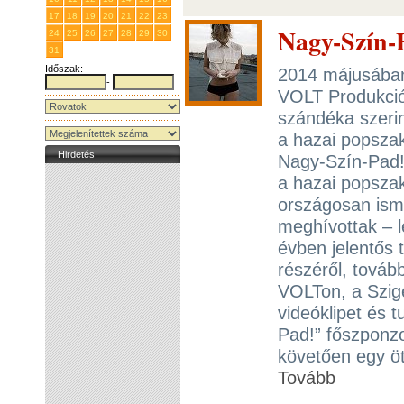
17
18
19
20
21
22
23
Nagy-Szín-P
24
25
26
27
28
29
30
31
1
2
3
4
5
6
Időszak:
2014 májusában 
-
VOLT Produkció
szándéka szerin
a hazai popsza
Hirdetés
Nagy-Szín-Pad!
a hazai popszakm
országosan isme
meghívottak – 
évben jelentős 
részéről, továb
VOLTon, a Szige
videóklipet és 
Pad!” főszponz
követően egy öt
Tovább