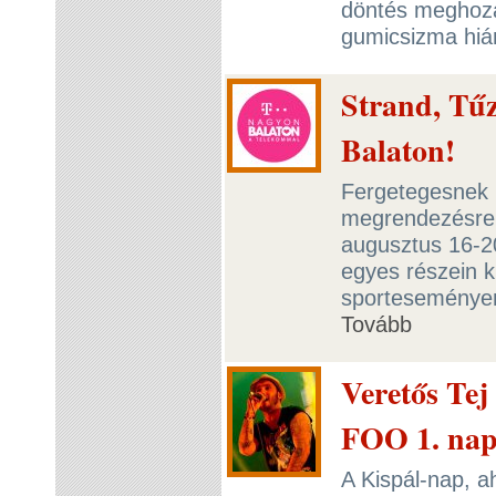
döntés meghoza
gumicsizma hián
Strand, Tűz
Balaton!
Fergetegesnek í
megrendezésre 
augusztus 16-20
egyes részein k
sporteseményen 
Tovább
Veretős Tej
FOO 1. na
A Kispál-nap, a