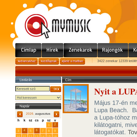
3422 zenekar 12339 letölt
Listázás
Cím
Nyit a LUP
Május 17-én meg
Naptár
Lupa Beach. Bá
2026.
augusztus
a Lupa-tóhoz m
h
k
sz
cs
p
sz
v
kilátogatni, miv
29
31
2
27
28
30
1
4
6
látogatókat.
To
3
5
7
8
9
10
11
12
13
14
15
16