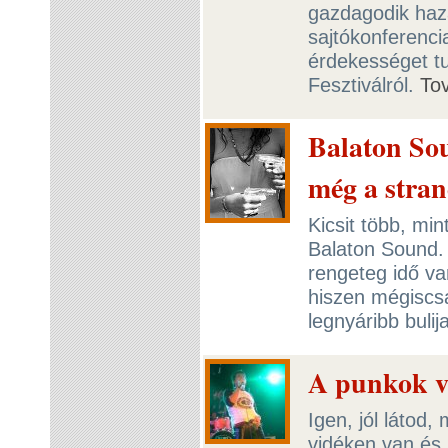
gazdagodik hazá
sajtókonferenci
érdekességet t
Fesztiválról.
To
Balaton Sou
még a stran
Kicsit több, mi
Balaton Sound.
rengeteg idő va
hiszen mégiscsa
legnyáribb bulij
A punkok v
Igen, jól látod, 
vidéken van és 