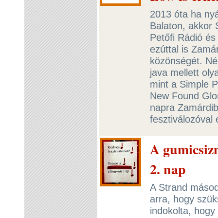
2013 óta ha ny
Balaton, akkor
Petőfi Rádió é
ezúttal is Zamá
közönségét. Nég
java mellett ol
mint a Simple P
New Found Glory
napra Zamárdiba
fesztiválozóval
A gumicsizm
2. nap
A Strand másodi
arra, hogy szü
indokolta, hogy