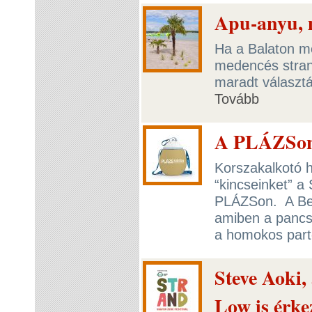
Apu-anyu, 
Ha a Balaton me
medencés strand
maradt választá
Tovább
A PLÁZSon 
Korszakalkotó h
“kincseinket” a
PLÁZSon. A Bea
amiben a pancso
a homokos part
Steve Aoki,
Low is érk