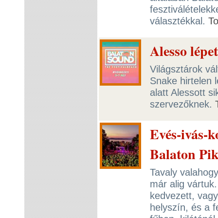
fesztiválételek
választékkal.
T
Alesso lépe
Világsztárok vá
Snake hirtelen l
alatt Alessott s
szervezőknek.
Evés-ivás-ko
Balaton Pi
Tavaly valahogy
már alig vártuk
kedvezett, vagy
helyszín, és a f