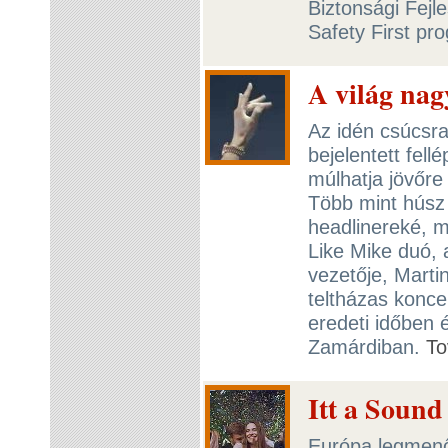
Biztonsági Fejl
Safety First pro
A világ nag
Az idén csúcsra
bejelentett fell
múlhatja jövőre 
Több mint húsz 
headlinereké, m
Like Mike duó, 
vezetője, Marti
teltházas konce
eredeti időben é
Zamárdiban.
To
Itt a Sound
Európa legmenőbb