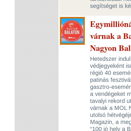
segítséget is k
Egymilliónál
várnak a B
Nagyon Bal
Hetedszer indul
védjegyeként i
régió 40 esemé
patinás fesztivá
gasztro-esemény
a vendégeket má
tavalyi rekord ut
várnak a MOL N
utolsó hétvégéj
Magazin, a meg
“100 jó hely a 