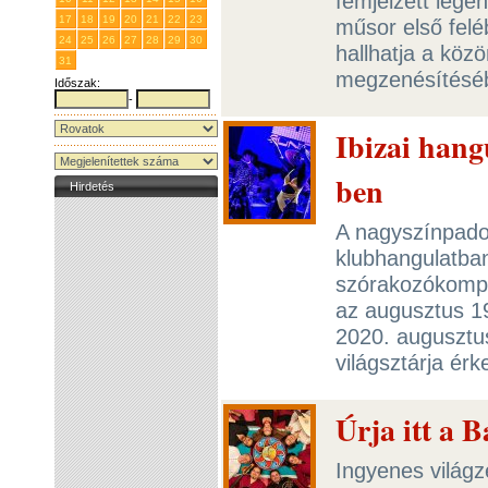
fémjelzett legen
17
18
19
20
21
22
23
műsor első felé
24
25
26
27
28
29
30
hallhatja a köz
31
1
2
3
4
5
6
megzenésítésé
Időszak:
-
Ibizai hang
ben
Hirdetés
A nagyszínpados
klubhangulatban
szórakozókompl
az augusztus 19
2020. augusztu
világsztárja érk
Úrja itt a 
Ingyenes világz