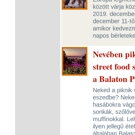
között várja kö
2019. december
december 11-től 
amikor kedvezm
napos bérletek
Nevében pik
street food
a Balaton P
Neked a piknik 
eszedbe? Nekem
hasábokra vágot
sonkák, szőlőv
muffinokkal. Le
ilyen jellegű ét
általában Balat