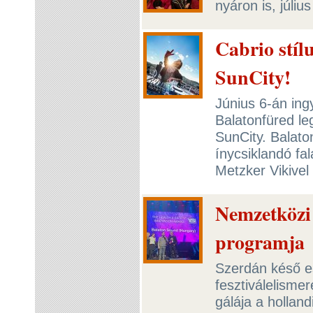
nyáron is, júliu
Cabrio stíl
SunCity!
Június 6-án ing
Balatonfüred l
SunCity. Balato
ínycsiklandó fal
Metzker Vikivel
Nemzetközi 
programja
Szerdán késő e
fesztiválelisme
gálája a hollan