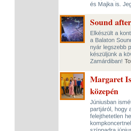
és Majka is. J
Sound afte
Elkészült a kon
a Balaton Sound
nyár legszebb pi
készüljünk a kö
Zamárdiban!
To
Margaret I
közepén
Júniusban ismét
partjáról, hogy
felejthetetlen h
kompkoncertnek.
színpadra júniu