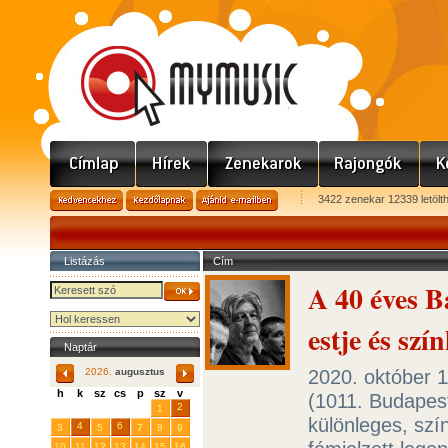
3422 zenekar 12339 letölt
Listázás
Cím
A 40 éves B
estje és sz
Naptár
2020. október 1
2026.
augusztus
h
k
sz
cs
p
sz
v
(1011. Budapest
29
31
2
27
28
30
1
különleges, szí
4
6
3
5
7
8
9
10
11
12
13
14
15
16