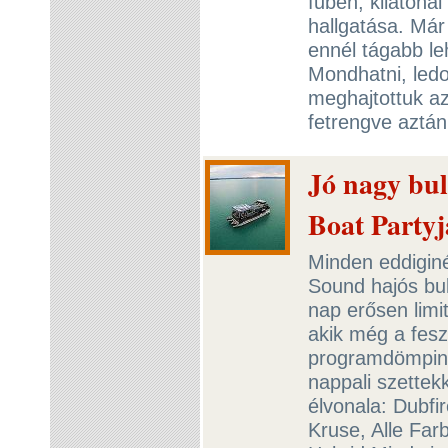
fűben, kilátónál
hallgatása. Már
ennél tágabb l
Mondhatni, ledo
meghajtottuk az
fetrengve aztán
Jó nagy bul
Boat Partyj
Minden eddiginé
Sound hajós buli
nap erősen limi
akik még a feszt
programdömping
nappali szettek
élvonala: Dubfi
Kruse, Alle Far