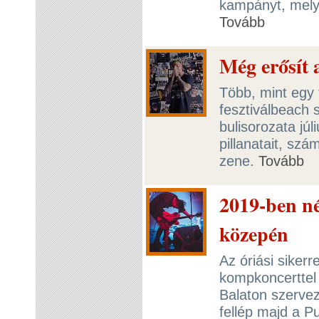
kampányt, mely
Tovább
Még erősít
Több, mint egy t
fesztiválbeach 
bulisorozata júl
pillanatait, szá
zene.
Tovább
2019-ben né
közepén
Az óriási siker
kompkoncerttel
Balaton szerv
fellép majd a 