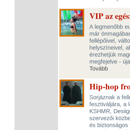
VIP az eg
A legmenőbb eu
már önmagában e
fellépőivel, vált
helyszíneivel, 
érezhetjük mag
megfejelve - úja
Tovább
Hip-hop fr
Sorjáznak a fel
fesztiváljára, a
KSHMR, Desiign
szervezői közben
és biztonságos 