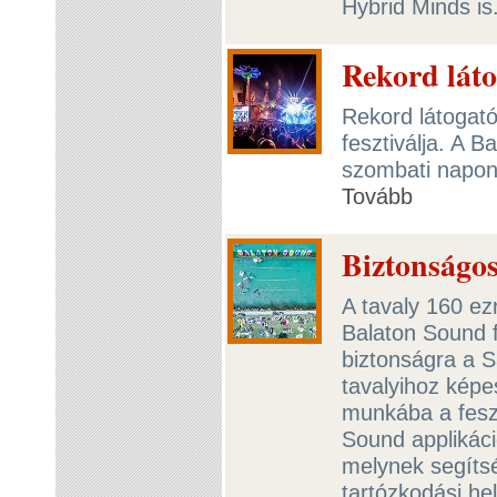
Hybrid Minds is
Rekord lát
Rekord látogat
fesztiválja. A 
szombati napon k
Tovább
Biztonságo
A tavaly 160 ez
Balaton Sound fe
biztonságra a S
tavalyihoz képes
munkába a feszt
Sound applikáci
melynek segíts
tartózkodási he