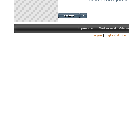
Impresszum
Médiaajánlat
Adatvé
magyar
|
english
|
deutsch