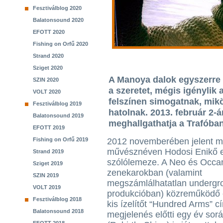
Fesztiválblog 2020
Balatonsound 2020
EFOTT 2020
Fishing on Orfű 2020
Strand 2020
Sziget 2020
A Manoya dalok egyszerre 
SZIN 2020
a szeretet, mégis igénylik 
VOLT 2020
felszínen simogatnak, mik
Fesztiválblog 2019
hatolnak. 2013. február 2-á
Balatonsound 2019
meghallgathatja a Trafóba
EFOTT 2019
Fishing on Orfű 2019
2012 novemberében jelent 
művésznéven Hodosi Enikő 
Strand 2019
szólólemeze. A Neo és Occ
Sziget 2019
zenekarokban (valamint
SZIN 2019
megszámlálhatatlan undergr
VOLT 2019
produkcióban) közreműködő 
Fesztiválblog 2018
kis ízelítőt “Hundred Arms” 
Balatonsound 2018
megjelenés előtti egy év sorá