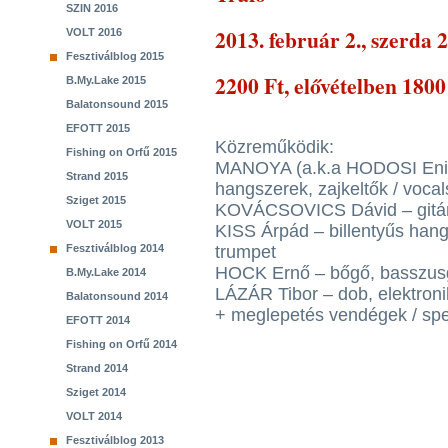
SZIN 2016
2013. február 2., szerda 
VOLT 2016
Fesztiválblog 2015
2200 Ft, elővételben 1800
B.My.Lake 2015
Balatonsound 2015
EFOTT 2015
Közreműködik:
Fishing on Orfű 2015
MANOYA (a.k.a HODOSI Enikő)
Strand 2015
hangszerek, zajkeltők / vocal
Sziget 2015
KOVÁCSOVICS Dávid – gitár 
VOLT 2015
KISS Árpád – billentyűs hang
Fesztiválblog 2014
trumpet
HOCK Ernő – bőgő, basszusgi
B.My.Lake 2014
LÁZÁR Tibor – dob, elektroni
Balatonsound 2014
+ meglepetés vendégek / spe
EFOTT 2014
Fishing on Orfű 2014
Strand 2014
Sziget 2014
VOLT 2014
Fesztiválblog 2013