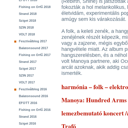
EFOTT 2018
(Rebirth, Shine) is játszotta
fokozták a hol melankolikus, h
Fishing on Orfű 2018
életvidám, experimentális p
Strand 2018
amúgy sem kis várakozását.
Sziget 2018
SZIN 2018
A folk, a keleti zenék, a ha
VOLT 2018
zenéjének részét képezik, mint
Fesztiválblog 2017
vagy a zajzene, mégis egyből
Balatonsound 2017
hangvétele miatt. Az album p
hangszerelésben, és a néhol
Fishing on Orfű 2017
volt Manoya partnere, aki 
Strand 2017
arcát azoknak, akik addig c
Sziget 2017
ismerték.
SZIN 2017
VOLT 2017
harmónia – folk – elektr
Fesztiválblog 2016
Balatonsound 2016
Manoya: Hundred Arms
EFOTT 2016
Fishing on Orfű 2016
lemezbemutató koncert /
Strand 2016
Sziget 2016
Trafó