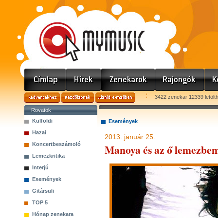
3422 zenekar 12339 letölt
Rovatok
Külföldi
Események
Hazai
2013. január 25.
Koncertbeszámoló
Manoya és az ő lemezbem
Lemezkritika
Interjú
Események
Gitársuli
TOP 5
Hónap zenekara