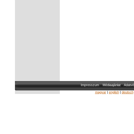
Impresszum
Médiaajánlat
Adatvé
magyar
|
english
|
deutsch