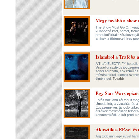
Megy tovább a show 
The Show Must Go On; vagyis 
különböző kort, nemet, formá
produkciókkal szórakoztatj
aminek a története híres po
Izlandról a Trafób
A Trafó ELECTRIFY hetedik á
Vessel drasztikus jövőzenéje
zenei sorozata, sokszínű és
művészekkel, kiemelt szerep
élménnyel.
Tovább
Egy Star Wars epizó
Fotós volt, dvd-ről tanult meg
Umeda két, a vizualitás és a 
Egyszemélyes táncoló tájkép
érzékeit maximálisan felborz
koncentrálódik a két produkc
Akusztikus EP-vel és 
Alig több mint egy évvel har