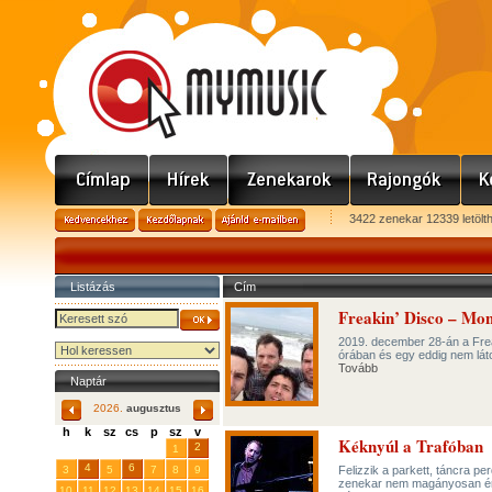
3422 zenekar 12339 letölt
Listázás
Cím
Freakin’ Disco – Mon
2019. december 28-án a Freak
órában és egy eddig nem láto
Tovább
Naptár
2026.
augusztus
h
k
sz
cs
p
sz
v
Kéknyúl a Trafóban
29
31
2
27
28
30
1
4
6
3
5
7
8
9
Felizzik a parkett, táncra pe
zenekar nem magányosan érke
10
11
12
13
14
15
16