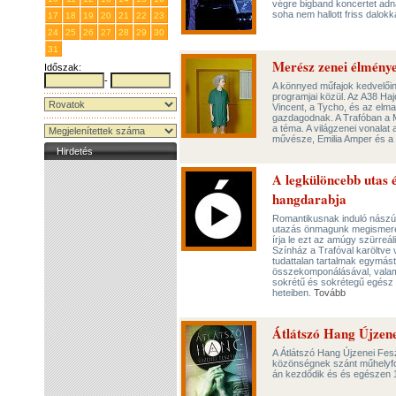
végre bigband koncertet adn
soha nem hallott friss dalokk
17
18
19
20
21
22
23
24
25
26
27
28
29
30
31
1
2
3
4
5
6
Merész zenei élménye
Időszak:
-
A könnyed műfajok kedvelőin
programjai közül. Az A38 Haj
Vincent, a Tycho, és az el
gazdagodnak. A Trafóban a M
a téma. A világzenei vonalat
művésze, Emilia Amper és a k
Hirdetés
A legkülöncebb utas é
hangdarabja
Romantikusnak induló nászú
utazás önmagunk megismerés
írja le ezt az amúgy szürreál
Színház a Trafóval karöltve 
tudattalan tartalmak egymást
összekomponálásával, valamin
sokrétű és sokrétegű egész 
heteiben.
Tovább
Átlátszó Hang Újzene
A Átlátszó Hang Újzenei Fesz
közönségnek szánt műhelyfogla
án kezdődik és és egészen 15