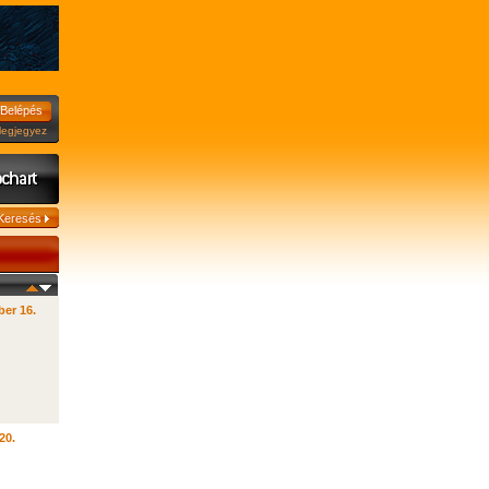
jegyez
er 16.
20.