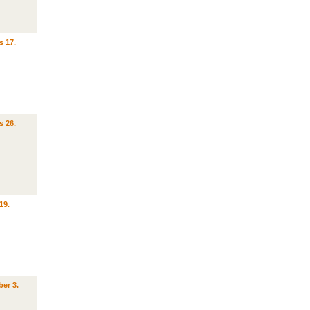
s 17.
s 26.
19.
er 3.