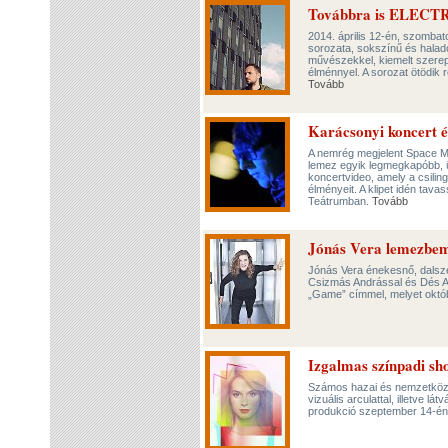
Továbbra is ELECT
2014. április 12-én, szombat
sorozata, sokszínű és halad
művészekkel, kiemelt szerep
élménnyel. A sorozat ötödik r
Tovább
Karácsonyi koncert é
A nemrég megjelent Space Me
lemez egyik legmegkapóbb, ü
koncertvideo, amely a csiling
élményeit. A klipet idén tava
Teátrumban.
Tovább
Jónás Vera lemezbem
Jónás Vera énekesnő, dalsze
Csizmás Andrással és Dés A
„Game” címmel, melyet októ
Izgalmas színpadi sh
Számos hazai és nemzetközi f
vizuális arculattal, illetve 
produkció szeptember 14-én