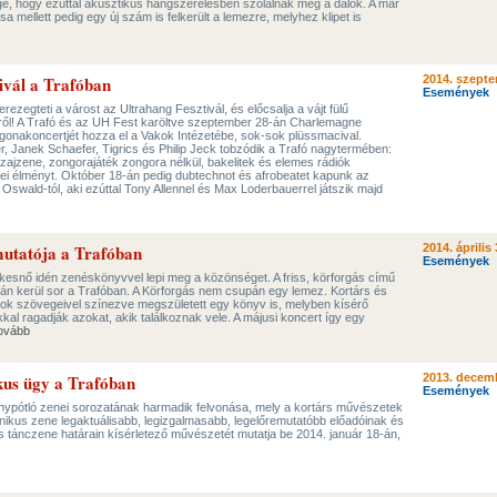
, hogy ezúttal akusztikus hangszerelésben szólalnak meg a dalok. A már
 mellett pedig egy új szám is felkerült a lemezre, melyhez klipet is
ivál a Trafóban
2014. szepte
Események
ezegteti a várost az Ultrahang Fesztivál, és előcsalja a vájt fülű
ről! A Trafó és az UH Fest karöltve szeptember 28-án Charlemagne
gonakoncertjét hozza el a Vakok Intézetébe, sok-sok plüssmacival.
r, Janek Schaefer, Tigrics és Philip Jeck tobzódik a Trafó nagytermében:
i zajzene, zongorajáték zongora nélkül, bakelitek és elemes rádiók
nei élményt. Október 18-án pedig dubtechnot és afrobeatet kapunk az
 Oswald-tól, aki ezúttal Tony Allennel és Max Loderbauerrel játszik majd
mutatója a Trafóban
2014. április 
Események
ekesnő idén zenéskönyvvel lepi meg a közönséget. A friss, körforgás című
án kerül sor a Trafóban. A Körforgás nem csupán egy lemez. Kortárs és
ok szövegeivel színezve megszületett egy könyv is, melyben kísérő
kkal ragadják azokat, akik találkoznak vele. A májusi koncert így egy
ovább
kus ügy a Trafóban
2013. decemb
Események
ánypótló zenei sorozatának harmadik felvonása, mely a kortárs művészetek
nikus zene legaktuálisabb, legizgalmasabb, legelőremutatóbb előadóinak és
 tánczene határain kísérletező művészetét mutatja be 2014. január 18-án,