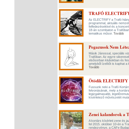
TRAFÓ ELECTRIFY 
Az ELECTRIFY a Trafó hiányp
programmal, aktuális nemzet
felfedezésekkel és a koncert
18-án szombaton a Trafóban, a
tematikus műsor.
Tovább
Pegazusok Nem Léte
Másik Jánossal, speciális viz
Trafóban. Az egyre sikereseb
elsősorban klubokban és fes
amelyből ízelítőt is kaphat a
Tovább
Ötödik ELECTRIFY 
Fussunk neki a Trafó Kortá
felvonásának, mely a kortár
legizgalmasabb, legelőremut
kísérletező művészetét muta
Zenei kalandorok a 
A kortárs kísérleti zene és ja
fel 2015. október 10-én a T
rendezvénye, a CAFe Budape