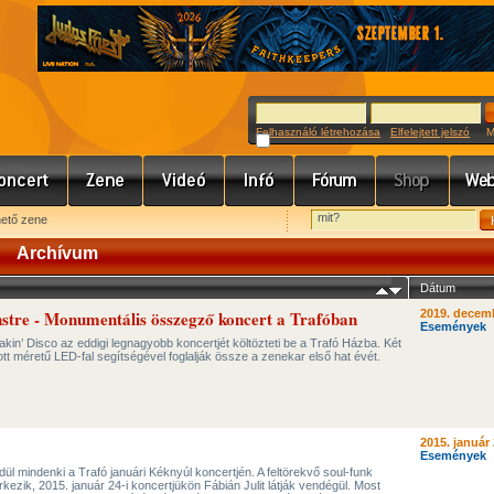
Felhasználó létrehozása
Elfelejtett jelszó
Meg
hető zene
Archívum
Dátum
stre - Monumentális összegző koncert a Trafóban
2019. decemb
Események
in’ Disco az eddigi legnagyobb koncertjét költözteti be a Trafó Házba. Két
tt méretű LED-fal segítségével foglalják össze a zenekar első hat évét.
2015. január 
Események
rdül mindenki a Trafó januári Kéknyúl koncertjén. A feltörekvő soul-funk
zik, 2015. január 24-i koncertjükön Fábián Julit látják vendégül. Most