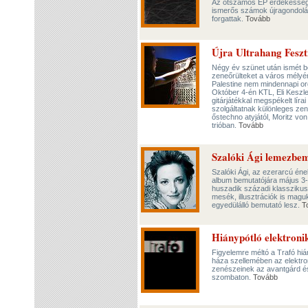
Az ötszámos EP érdekessége
ismerős számok újragondolása
forgattak.
Tovább
Újra Ultrahang Feszt
Négy év szünet után ismét ber
zeneőrülteket a város mélyé
Palestine nem mindennapi or
Október 4-én KTL, Eli Keszle
gitárjátékkal megspékelt líra
szolgáltatnak különleges ze
őstechno atyjától, Moritz von
trióban.
Tovább
Szalóki Ági lemezbe
Szalóki Ági, az ezerarcú én
album bemutatójára május 3-
huszadik századi klasszikus
mesék, illusztrációk is magu
egyedülálló bemutató lesz.
T
Hiánypótló elektroni
Figyelemre méltó a Trafó hi
háza szellemében az elektro
zenészeinek az avantgárd és
szombaton.
Tovább