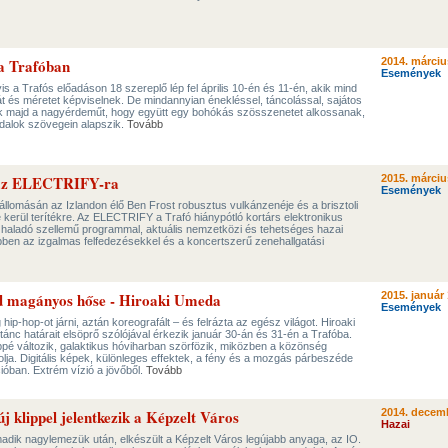
a Trafóban
2014. márciu
Események
a Trafós előadáson 18 szereplő lép fel április 10-én és 11-én, akik mind
t és méretet képviselnek. De mindannyian énekléssel, táncolással, sajátos
ák majd a nagyérdeműt, hogy együtt egy bohókás szösszenetet alkossanak,
pdalok szövegein alapszik.
Tovább
a az ELECTRIFY-ra
2015. márciu
Események
llomásán az Izlandon élő Ben Frost robusztus vulkánzenéje és a brisztoli
 kerül terítékre. Az ELECTRIFY a Trafó hiánypótló kortárs elektronikus
 haladó szellemű programmal, aktuális nemzetközi és tehetséges hazai
ben az izgalmas felfedezésekkel és a koncertszerű zenehallgatási
d magányos hőse - Hiroaki Umeda
2015. január 
Események
 hip-hop-ot járni, aztán koreografált – és felrázta az egész világot. Hiroaki
tánc határait elsöprő szólójával érkezik január 30-án és 31-én a Trafóba.
pé változik, galaktikus hóviharban szörfözik, miközben a közönség
olja. Digitális képek, különleges effektek, a fény és a mozgás párbeszéde
ióban. Extrém vízió a jövőből.
Tovább
új klippel jelentkezik a Képzelt Város
2014. decemb
Hazai
madik nagylemezük után, elkészült a Képzelt Város legújabb anyaga, az IO.