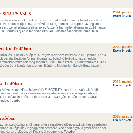
SERIES Vol. 3.
2014. január 
Események
ótló kortárs elektronikus zenei sorozata, sokszínű és haladó szellemű
közi és tehetséges hazai művészekkel, kiemelt szerepben az izgalmas
szerű zenehallgatási élménnyel. A széria harmadik állomásán 2014. január
 kísérleti zaj és a technoid ritmusok találkozási pontjait fedezi fel a
znek a Trafóban
2016. január 
Események
uállal és új dalokkal lép fel a Pegazusok nem léteznek 2016. január 9-én a
b banda életében fontos állomás az évindító fellépés, hiszen eddig
ztiválokon mutatták meg magukat. 2016 tavaszára új albummal készülnek,
 közönség a januári koncerten. Előttük a Mayberian Sansküllotts játszik.
a Trafóban
2014. márciu
Események
rs Művészetek Háza hiánypótló ELECTRIFY zenei sorozatának ötödik
s művészetek háza szellemében az elektronikus zene legaktuálisabb,
atóbb előadóinak és zenészeinek az avantgárd és tánczene határain
tja be.
Tovább
Trafóban
2015. szepte
Események
zz nemzetközileg is jól ismert két szerző-előadója, a színtér két sztárja lép
rafóban, a vájtfülűek legnagyobb örömére. A szezon egyik legmenőbb zenei
st Kortárs Művészeti Fesztivál eseménye.
Tovább