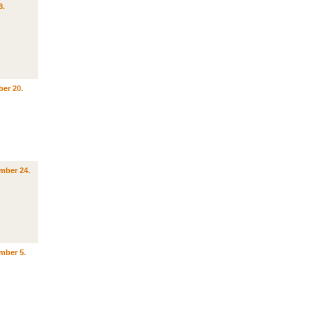
8.
er 20.
mber 24.
mber 5.