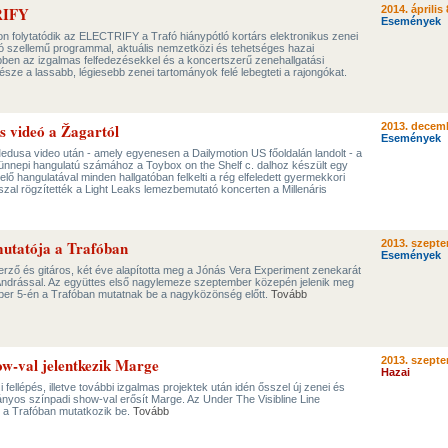
RIFY
2014. április 
Események
on folytatódik az ELECTRIFY a Trafó hiánypótló kortárs elektronikus zenei
ó szellemű programmal, aktuális nemzetközi és tehetséges hazai
ben az izgalmas felfedezésekkel és a koncertszerű zenehallgatási
észe a lassabb, légiesebb zenei tartományok felé lebegteti a rajongókat.
s videó a Žagartól
2013. decemb
Események
dusa video után - amely egyenesen a Dailymotion US főoldalán landolt - a
nnepi hangulatú számához a Toybox on the Shelf c. dalhoz készült egy
elő hangulatával minden hallgatóban felkelti a rég elfeledett gyermekkori
sszal rögzítették a Light Leaks lemezbemutató koncerten a Millenáris
utatója a Trafóban
2013. szepte
Események
rző és gitáros, két éve alapította meg a Jónás Vera Experiment zenekarát
ndrással. Az együttes első nagylemeze szeptember közepén jelenik meg
ber 5-én a Trafóban mutatnak be a nagyközönség előtt.
Tovább
ow-val jelentkezik Marge
2013. szepte
Hazai
ellépés, illetve további izgalmas projektek után idén ősszel új zenei és
látványos színpadi show-val erősít Marge. Az Under The Visibline Line
 a Trafóban mutatkozik be.
Tovább