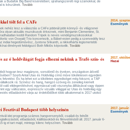
ak a Budafok Big Band kíséretében; újrahangszerelt régi számokkal, de
al is készülnek.
Tovább
kkel tölt fel a CAFe
2014. szepte
Események
ek nehéz lesz a választás a CAFe jobbnál jobb könnyű- és világzenei
óra olyan aktuális muzsikusok érkeznek, mint Benjamin Clementine, St.
maradhatatlan keddi Random Tripek is neves vendégmuzsikosokkal
oritz von Oswald Trio koncertezik, a Bábel-esten pedig a szenvedély lesz
 az indiai hegedűművész, Jyotsna Srikanth, a nikkelhárfa legismertebb
ínai élményeit feldolgozó Both Miklós képviselik.
Tovább
s az ő holdvilágát fogja elhozni nekünk a Trafó szín- és
2017. októbe
Hazai
tból hogyan lesz magányos, sorsdöntő és éveken, országokon átívelő
ében? Szerb Antal Utas és Holdvilág című műve tökéletesen egyedien
is felvetést. És ha lehet ezt a tökéletes egyediséget még fokozni, a TÁP
vállalkozik rá: Színész és hang, hangzó szöveg és zeneileg kiemelt
ól való elidegenítésével, egymással való viszonyba állításával vagy éppen
t egy változatos, expresszív vizuális világgal az Utas és holdvilág egy
estés előadásként várja az érdeklődőket több alkalommal is 2017 utolsó
i Fesztivál Budapest több helyszínén
2017. január 
Események
tivál idei programja számos hangversenyből, családi és felnőtt
lkozásból, előadásból, kiállításokból és filmvetítésből áll. 2017. január 6-
-ig el tart majd, mintegy kilenc helyszínen.
Tovább