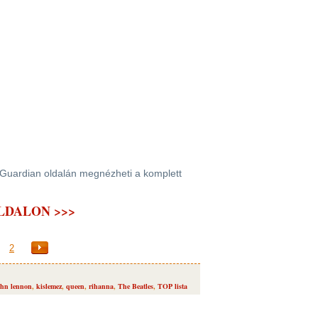
a Guardian oldalán megnézheti a komplett
LDALON >>>
2
ohn lennon
,
kislemez
,
queen
,
rihanna
,
The Beatles
,
TOP lista