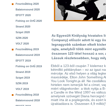
Fesztiválblog 2020
Balatonsound 2020
EFOTT 2020
Fishing on Orfű 2020
Strand 2020
Sziget 2020
Az Egyesült Királyság hivatalos lis
SZIN 2020
Company) először adott ki egy öss
VOLT 2020
legnagyobb számban elkelt kislem
rajta, amelyből több mint egymill
Fesztiválblog 2019
összesen 123 tétel hosszú a sor,
Balatonsound 2019
Lássuk részletesebben, hogy milye
EFOTT 2019
Ebből a 123-ből csupán 7 kislemez ke
Fishing on Orfű 2019
kétmillió példányban – ez az igazi 
Strand 2019
mércéje. Az első helyen a világ legk
maxicédéje, Elton John Something 
Sziget 2019
You Look Tonight-ja áll. Ne csodálko
SZIN 2019
hirtelen nem ismerjük fel a címet, va
miért világrekorder: a titok nyitja a B
VOLT 2019
a Candle in the Wind 1997-es változ
Fesztiválblog 2018
amelynek szövegét Diana hercegnő t
miatt írta át a poplegenda, és ezért k
Balatonsound 2018
újrakiadásra is. Összesen 4,9 millió(