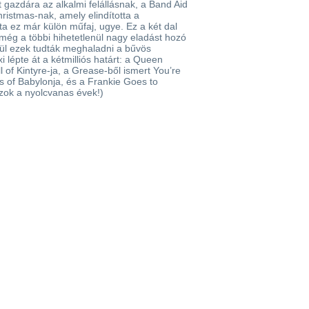
t gazdára az alkalmi felállásnak, a Band Aid
hristmas-nak, amely elindította a
ta ez már külön műfaj, ugye. Ez a két dal
 még a többi hihetetlenül nagy eladást hozó
ül ezek tudták meghaladni a bűvös
i lépte át a kétmilliós határt: a Queen
of Kintyre-ja, a Grease-ből ismert You’re
s of Babylonja, és a Frankie Goes to
zok a nyolcvanas évek!)