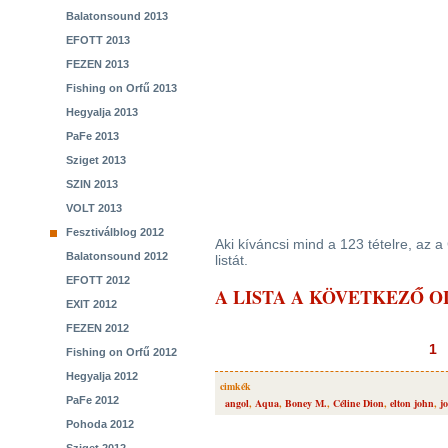
Balatonsound 2013
EFOTT 2013
FEZEN 2013
Fishing on Orfű 2013
Hegyalja 2013
PaFe 2013
Sziget 2013
SZIN 2013
VOLT 2013
Fesztiválblog 2012
Aki kíváncsi mind a 123 tételre, az 
Balatonsound 2012
listát.
EFOTT 2012
A LISTA A KÖVETKEZŐ O
EXIT 2012
FEZEN 2012
1
Fishing on Orfű 2012
Hegyalja 2012
cimkék
PaFe 2012
angol
,
Aqua
,
Boney M.
,
Céline Dion
,
elton john
,
j
Pohoda 2012