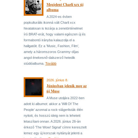
Megjelent Charli xcx új
albuma
A 2024-es évben
popkulturális ikonná vált Charli xcx
hivatalosan is lezárja a zenetörténelmet
író BRAT-erát, hogy valami egészen új és
formabontó irányba kalauzolja el a
hallgatóit. Ez a ’Music, Fashion, Film’,
amely a háromszoros Grammy-díjas
angol énekesnő-dalszerző hetedik
stúdióalbuma.
Tovább
2026. június 8.
Júniusban jelenik meg az
új Muse
A Muse utoljára 2022-ben
adott ki albumot: akkor a ’Will Of The
People’ azonnal a rock-slágerlisták élén
nyitott, és hosszú ideig nem is lehetett
letaszítani onnan. A 2026. június 26-án
érkező ’The Wow! Signal’ címre keresztelt
lemez egy új korszak nyitányát jelenti a