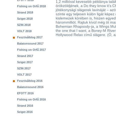
EFOTT 2018
1,2 millióval kevesebb példánya talál
örökzöldjének, a Do they know it’s C
Fishing on Orfű 2018
jótékonysági slágerek lavináját – azó
Strand 2018
szinte egy teljesen külön ligát képez
kislemezek körében is, hiszen egyed
Sziget 2018
hárommilliót. Rajtuk kívül még öt max
SZIN 2018
Bohemian Rhapsody-ja, a Wings Mull 
the one that I want, a Boney-M River
VOLT 2018
Hollywood Relax című slágere. (Ó, a
Fesztiválblog 2017
Balatonsound 2017
Fishing on Orfű 2017
Strand 2017
Sziget 2017
SZIN 2017
VOLT 2017
Fesztiválblog 2016
Balatonsound 2016
EFOTT 2016
Fishing on Orfű 2016
Strand 2016
Sziget 2016