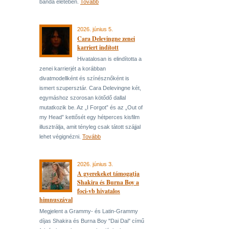
banda életében.
Tovább
2026. június 5.
Cara Delevingne zenei
karriert indított
Hivatalosan is elindította a
zenei karrierjét a korábban
divatmodellként és színésznőként is
ismert szupersztár. Cara Delevingne két,
egymáshoz szorosan kötődő dallal
mutatkozik be. Az „I Forgot” és az „Out of
my Head” kettősét egy hétperces kisfilm
illusztrálja, amit tényleg csak tátott szájjal
lehet végignézni.
Tovább
2026. június 3.
A gyerekeket támogatja
Shakira és Burna Boy a
foci-vb hivatalos
himnuszával
Megjelent a Grammy- és Latin-Grammy
díjas Shakira és Burna Boy "Dai Dai" című