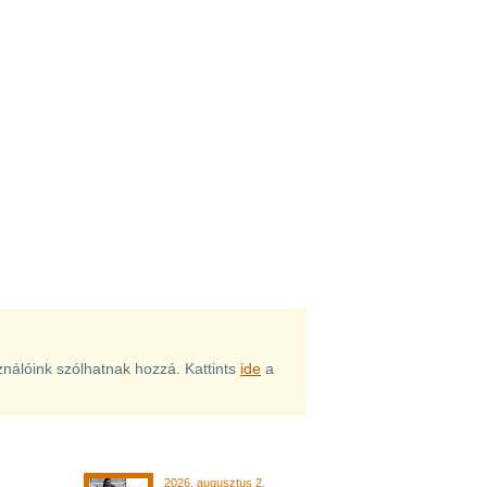
sználóink szólhatnak hozzá. Kattints
ide
a
2026. augusztus 2.