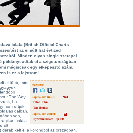
tavállalata (British Official Charts
zesítést az elmúlt hat évtized
ezeiről. Minden olyan single szerepel
ió példányt adtak el a szigetországban –
 ami mégiscsak egy elképesztő szám.
n is ez a lajstrom!
lt el több, mint
megosztás
nagyágyúk
elendőbb
About The Way
kapcsolódó linkek
zzunk, ha
Elton John
gy nem értjük,
The Beatles
-oldalas dalban,
kapcsolódó cikkek
atában van,
Nyárbúcsúztató Top 10!
ragikus halála
erült
!) darab kelt el a korongból az országban.