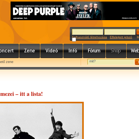
Felhasználó létrehozása
Elfelejtett jelszó
Meg
hető zene
ezei – itt a lista!