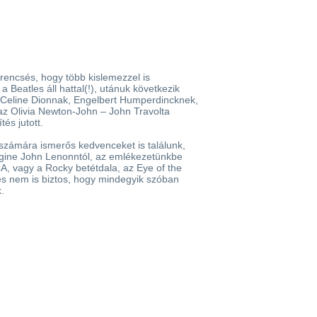
rencsés, hogy több kislemezzel is
a Beatles áll hattal(!), utánuk következik
Celine Dionnak, Engelbert Humperdincknek,
az Olivia Newton-John – John Travolta
és jutott.
számára ismerős kedvenceket is találunk,
magine John Lenonntól, az emlékezetünkbe
A, vagy a Rocky betétdala, az Eye of the
, és nem is biztos, hogy mindegyik szóban
.