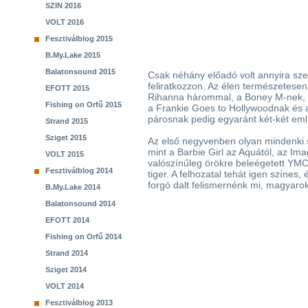
SZIN 2016
VOLT 2016
Fesztiválblog 2015
B.My.Lake 2015
Balatonsound 2015
Csak néhány előadó volt annyira sze
feliratkozzon. Az élen természetesen 
EFOTT 2015
Rihanna hárommal, a Boney M-nek, 
Fishing on Orfű 2015
a Frankie Goes to Hollywoodnak és 
párosnak pedig egyaránt két-két említ
Strand 2015
Sziget 2015
Az első negyvenben olyan mindenki 
mint a Barbie Girl az Aquától, az I
VOLT 2015
valószínűleg örökre beleégetett YMC
Fesztiválblog 2014
tiger. A felhozatal tehát igen színes
forgó dalt felismernénk mi, magyarok
B.My.Lake 2014
Balatonsound 2014
EFOTT 2014
Fishing on Orfű 2014
Strand 2014
Sziget 2014
VOLT 2014
Fesztiválblog 2013