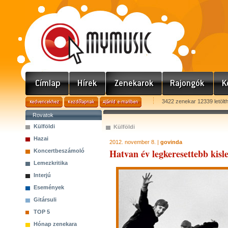
3422 zenekar 12339 letölt
Rovatok
Külföldi
Külföldi
Hazai
2012. november 8. |
govinda
Hatvan év legkeresettebb kislem
Koncertbeszámoló
Lemezkritika
Interjú
Események
Gitársuli
TOP 5
Hónap zenekara