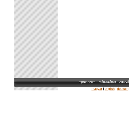
Impresszum
Médiaajánlat
Adatvé
magyar
|
english
|
deutsch