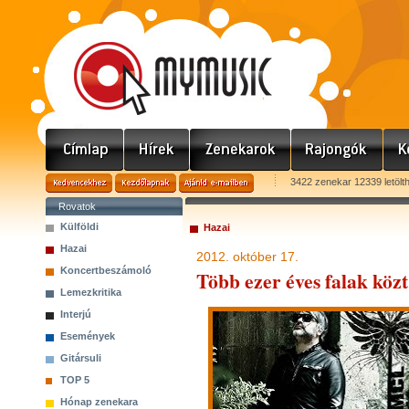
3422 zenekar 12339 letölt
Rovatok
Külföldi
Hazai
Hazai
2012. október 17.
Koncertbeszámoló
Több ezer éves falak köz
Lemezkritika
Interjú
Események
Gitársuli
TOP 5
Hónap zenekara