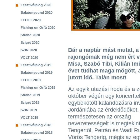
Fesztiválblog 2020
Balatonsound 2020
EFOTT 2020
Fishing on Orfű 2020
Strand 2020
Sziget 2020
Bár a naptár mást mutat, 
SZIN 2020
rajongóinak még nem ért vé
VOLT 2020
Misa, Szabó Tibi, Kilián I
Fesztiválblog 2019
évet tudhat maga mögött, 
Balatonsound 2019
jutott idő. Talán most!
EFOTT 2019
Fishing on Orfű 2019
Az egyik utazási iroda és a 
október végén egy koncertte
Strand 2019
egybekötött kalandozásra inv
Sziget 2019
Jordániába az érdeklődőket.
SZIN 2019
természetesen az ország
VOLT 2019
nevezetességeit is megtekint
Fesztiválblog 2018
Tengertől, Petrán és Wadi R
Balatonsound 2018
Vörös Tengerig, mégis az eg