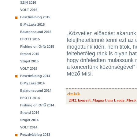
SZIN 2016
VOLT 2016
Fesztiválblog 2015
B.My.Lake 2015
Balatonsound 2015
„Közvetlen előadást akarunk 
felejthetetlenné tenni ezt a
EFOTT 2015
mögöttünk idén, nem titok, h
Fishing on Orfű 2015
feltehetőleg ránk is olyan ha
Strand 2015
hogy önfeledten mulassunk m
Sziget 2015
a koncertünk közönségével” 
VOLT 2015
Mező Misi.
Fesztiválblog 2014
B.My.Lake 2014
Balatonsound 2014
cimkék
EFOTT 2014
2012
,
koncert
,
Magna Cum Laude
,
Mező 
Fishing on Orfű 2014
Strand 2014
Sziget 2014
VOLT 2014
Fesztiválblog 2013