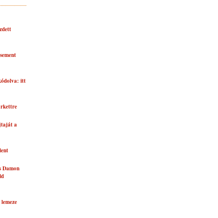
zdett
asement
kódolva: itt
rkettre
taját a
lent
és Damon
ld
 lemeze