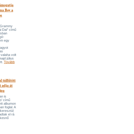
támogatja
na Boy a
os
n-Grammy
i Dai" című
usban
gó-
em egy
nagyot
tas
valaha volt
majd július
tt.
Tovább
l túlfűtött
t adja át
ipa
an is
o’ című
tett albumon
an foglal. A
keresztül
adtak el rá
ekesnő