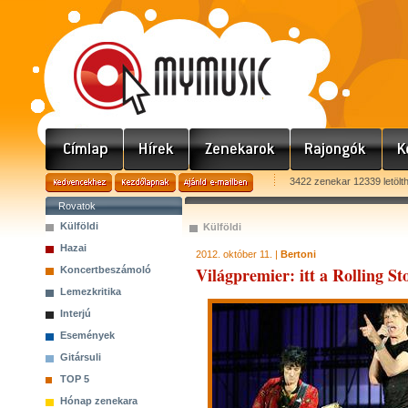
3422 zenekar 12339 letölt
Rovatok
Külföldi
Külföldi
Hazai
2012. október 11. |
Bertoni
Világpremier: itt a Rolling St
Koncertbeszámoló
Lemezkritika
Interjú
Események
Gitársuli
TOP 5
Hónap zenekara