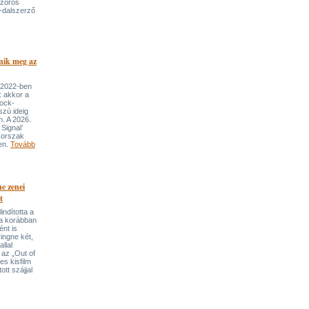
szoros
-dalszerző
nik meg az
 2022-ben
: akkor a
rock-
szú ideig
n. A 2026.
Signal’
korszak
ben.
Tovább
e zenei
t
indította a
t a korábban
nt is
ingne két,
llal
 az „Out of
s kisfilm
ott szájjal