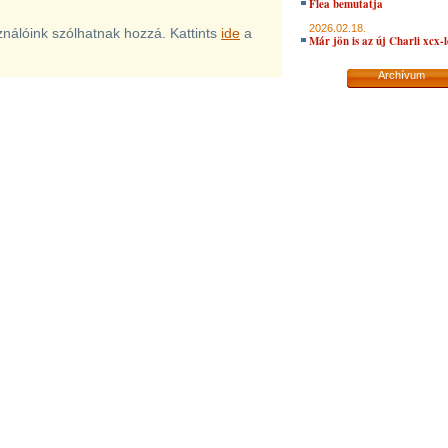
Flea bemutatja
2026.02.18.
sználóink szólhatnak hozzá. Kattints
ide
a
Már jön is az új Charli xcx-
Archívum