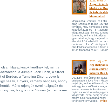
2026. június 3.
A gyerekeket 
Shakira és Bur
foci-vb hivatal
himnuszával
Megjelent a Grammy- és Lati
díjas Shakira és Burna Boy "Da
felvétele, mely nemcsak a júni
kezdődő 2026-os FIFA labdarú
világbajnokság himnusza, han
üzenet is, ami arra bátorítja a
gyermekeket, hogy merjenek 
álmodni. A futballindulókban jár
énekesnő a foci VB döntőjének 
első félidei showjában is fellép 
19-én Madonna és a BTS melle
2026. május 25.
Egy energiákka
olyan klasszikusok kerülnek fel, mint a
éjszaka emléké
atisfaction, a Jumpin’ Jack Flash, a Street
nekünk Dua L
t of Burden, a Tumbling Dice, a Love Is
Dua Lipa nemrégiben hivatalos
 úgy néz ki, a nyers, kemény hangzás, ahogy
bejelentette a ’Live From Mexic
projektjét, ami az élőben rögzí
thettük. Máris rajongók ezrei hallgatják és
felül egy koncertfilmet is magáb
koncertsorozat öt kontinensen 
bizonyítva, hogy az idei Stones (is) rendesen
zajlott és közel kétmillió jegyet 
világszerte, ezzel pedig az én
örökre beleírta magát a zenei
történelemkönyvekbe.
Tovább