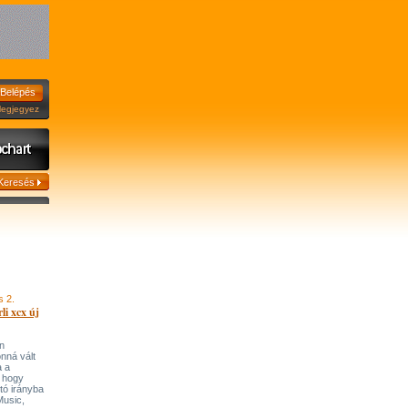
jegyez
s 2.
li xcx új
n
onná vált
a a
, hogy
tó irányba
’Music,