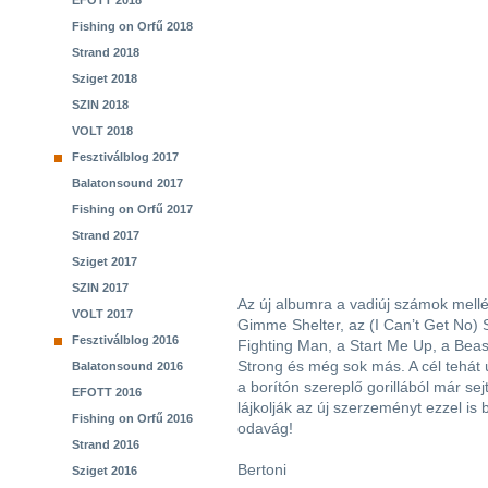
EFOTT 2018
Fishing on Orfű 2018
Strand 2018
Sziget 2018
SZIN 2018
VOLT 2018
Fesztiválblog 2017
Balatonsound 2017
Fishing on Orfű 2017
Strand 2017
Sziget 2017
SZIN 2017
Az új albumra a vadiúj számok mellé 
VOLT 2017
Gimme Shelter, az (I Can’t Get No) S
Fesztiválblog 2016
Fighting Man, a Start Me Up, a Beas
Strong és még sok más. A cél tehát
Balatonsound 2016
a borítón szereplő gorillából már sej
EFOTT 2016
lájkolják az új szerzeményt ezzel is 
Fishing on Orfű 2016
odavág!
Strand 2016
Bertoni
Sziget 2016