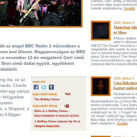
Fashion, Film’, amely a három
Grammy-díjas angol énekesnő
hetedik stúdióalbuma.
Tovább
2026. június 8.
Júniusban jele
új Muse
A Muse utoljára
adott ki albumot
tált az angol BBC Radio 2 műsorában a
’Will Of The People’ azonnal a 
slágerlisták élén nyitott, és hos
 Doom and Gloom. Magyarországon az MR2
nem is lehetett letaszítani onna
június 26-án érkező ’The Wow! 
ám a november 12-én megjelenő Grrr! című
címre keresztelt lemez egy új 
 Shot című dallal együtt, egyébként
nyitányát jelenti a banda életé
ldaláról.
2026. június 5.
ng óta, ez az
megosztás
Cara Delevingn
hards, Charlie
karriert indítot
étel egy párizsi
kapcsolódó linkek
Hivatalosan is el
 felügyelete
zenei karrierjé
The Rolling Stones
divatmodellként és színésznőké
mezeken
ismert szupersztár. Cara Delev
kapcsolódó cikkek
, a Stripped, a
egymáshoz szorosan kötődő da
Hobo és a Rolling Stones –
mutatkozik be. Az „I Forgot” és
az A Bigger
könyvbemutató és koncert egyben
my Head” kettősét egy hétperce
illusztrálja, amit tényleg csak tát
A Rolling Stones mégsem lép fel az
lehet végignézni.
Tovább
olimpiai megnyitón