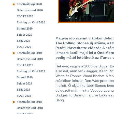
Fesztiválblog 2020
Balatonsound 2020
EFOTT 2020
Fishing on Orfű 2020
Strand 2020
Sziget 2020
Magyar idő szerint 9.15-kor debü
SZIN 2020
The Rolling Stones új száma, a
VOLT 2020
Petőfi közvetítette először. A sz
lemezre kerül majd fel a One More
Fesztiválblog 2019
pedig mától letölthető az iTunes o
Balatonsound 2019
EFOTT 2019
Hét éve, vagyis a 2005-ös Bigger Ba
első dal, amit Mick Jagger, Keith Ric
Fishing on Orfű 2019
Watts és Ronnie Wood kiadott. A felv
Strand 2019
stúdióban készült Don Was produceri
Sziget 2019
mellett. Ő olyan korábbi Stones-le
SZIN 2019
dolgozott már, mint a Voodoo Lounge
Bridges To Babylon, a Live Licks és 
VOLT 2019
Bang.
Fesztiválblog 2018
Balatonsound 2018