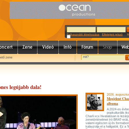
Felhasználó létrehozása
Elfelejtett jelszó
Meg
hető zene
ones legújabb dala!
2026. augusztu
Megjelent Char
albuma
A 2024-es évbe
popkulturális ik
Charli xcx hivatalosan is lezárj
zenetörténelmet író BRAT-erát
valami egészen új és formabon
kalauzolja el a hallgatóit. Ez a 