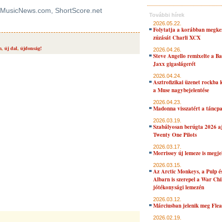
, MusicNews.com, ShortScore.net
További hírek
2026.05.22.
Folytatja a korábban megke
zúzását Charli XCX
m
,
új dal
,
újdonság!
2026.04.26.
Steve Angello remixelte a B
Jaxx gigaslágerét
2026.04.24.
Asztrofizikai üzenet rockba 
a Muse nagybejelentése
2026.04.23.
Madonna visszatért a táncpa
2026.03.19.
Szabályosan berúgta 2026 aj
Twenty One Pilots
2026.03.17.
Morrissey új lemeze is megje
2026.03.15.
Az Arctic Monkeys, a Pulp 
Albarn is szerepel a War Chi
jótékonysági lemezén
2026.03.12.
Márciusban jelenik meg Flea
2026.02.19.