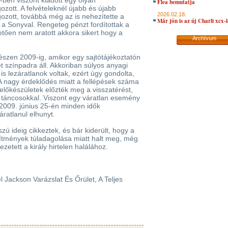
-ben viszont kiadott egy olyan
Flea bemutatja
zott. A felvételeknél újabb és újabb
2026.02.18.
ozott, továbbá még az is nehezítette a
Már jön is az új Charli xcx-
 a Sonyval. Rengeteg pénzt fordítottak a
tően nem aratott akkora sikert hogy a
Archívum
észen 2009-ig, amikor egy sajtótájékoztatón
ét színpadra áll. Akkoriban súlyos anyagi
is lezáratlanok voltak, ezért úgy gondolta,
A nagy érdeklődés miatt a fellépések száma
előkészületek előzték meg a visszatérést,
 táncosokkal. Viszont egy váratlan esemény
009. június 25-én minden idők
ratlanul elhunyt.
ú ideig cikkeztek, és bár kiderült, hogy a
ítmények túladagolása miatt halt meg, még
ezetett a király hirtelen halálához.
l Jackson Varázslat És Őrület, A Teljes