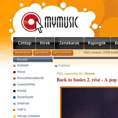
3422 zenekar 12339 letölt
Rovatok
Külföldi
Külföldi
Hazai
2012. augusztus 29. |
Szandi
Back to basics 2. rész - A pop
Koncertbeszámoló
Lemezkritika
Interjú
Események
Gitársuli
TOP 5
Hónap zenekara