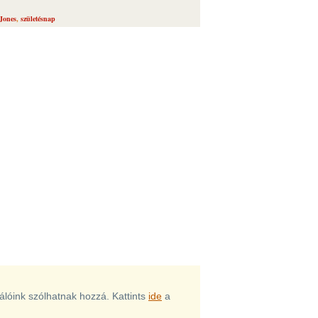
Jones
,
születésnap
nálóink szólhatnak hozzá. Kattints
ide
a