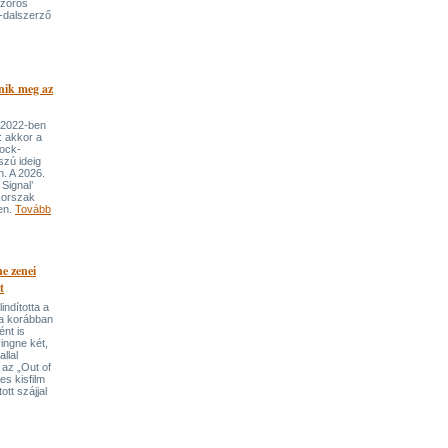
szoros
-dalszerző
nik meg az
 2022-ben
: akkor a
rock-
szú ideig
n. A 2026.
Signal’
korszak
ben.
Tovább
e zenei
t
indította a
t a korábban
nt is
ingne két,
llal
 az „Out of
s kisfilm
ott szájjal