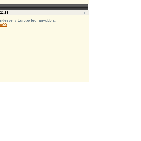
21:38
1
endezvény Európa legnagyobbja:
DxO0