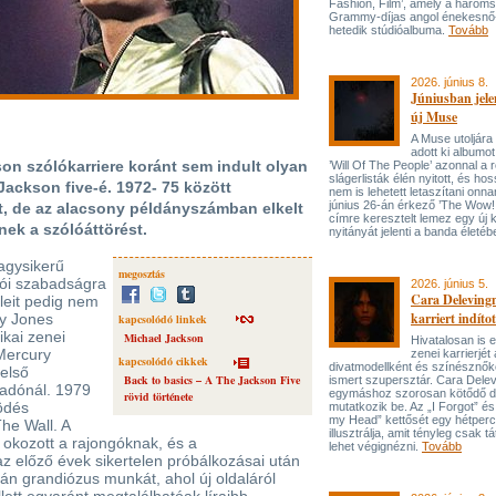
Fashion, Film’, amely a három
Grammy-díjas angol énekesnő
hetedik stúdióalbuma.
Tovább
2026. június 8.
Júniusban jele
új Muse
A Muse utoljára
adott ki albumot
n szólókarriere koránt sem indult olyan
’Will Of The People’ azonnal a 
slágerlisták élén nyitott, és hos
Jackson five-é. 1972- 75 között
nem is lehetett letaszítani onna
június 26-án érkező ’The Wow! 
t, de az alacsony példányszámban elkelt
címre keresztelt lemez egy új 
ek a szólóáttörést.
nyitányát jelenti a banda életé
agysikerű
megosztás
tói szabadságra
2026. június 5.
Cara Delevingn
leit pedig nem
karriert indítot
cy Jones
kapcsolódó linkek
ikai zenei
Michael Jackson
Hivatalosan is el
Mercury
zenei karrierjé
kapcsolódó cikkek
divatmodellként és színésznőké
 első
Back to basics – A The Jackson Five
ismert szupersztár. Cara Delev
iadónál. 1979
egymáshoz szorosan kötődő da
rövid története
ödés
mutatkozik be. Az „I Forgot” és
my Head” kettősét egy hétperce
he Wall. A
illusztrálja, amit tényleg csak tát
 okozott a rajongóknak, és a
lehet végignézni.
Tovább
z előző évek sikertelen próbálkozásai után
án grandiózus munkát, ahol új oldaláról