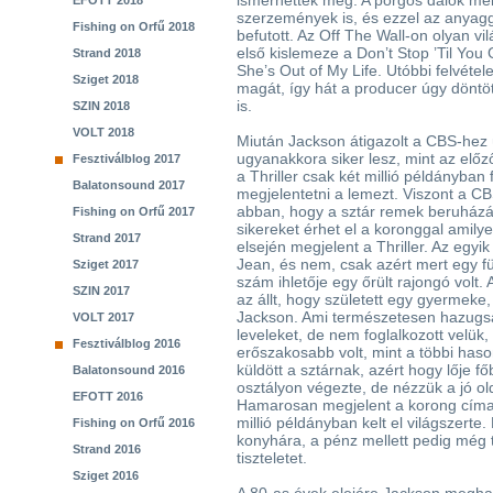
ismerhették meg. A pörgős dalok mell
EFOTT 2018
szerzemények is, és ezzel az anyagg
Fishing on Orfű 2018
befutott. Az Off The Wall-on olyan v
első kislemeze a Don’t Stop ’Til You
Strand 2018
She’s Out of My Life. Utóbbi felvéte
Sziget 2018
magát, így hát a producer úgy döntö
is.
SZIN 2018
VOLT 2018
Miután Jackson átigazolt a CBS-hez
ugyanakkora siker lesz, mint az elő
Fesztiválblog 2017
a Thriller csak két millió példányban 
Balatonsound 2017
megjelentetni a lemezt. Viszont a CBS
abban, hogy a sztár remek beruházás
Fishing on Orfű 2017
sikereket érhet el a koronggal amil
Strand 2017
elsején megjelent a Thriller. Az egyik
Jean, és nem, csak azért mert egy f
Sziget 2017
szám ihletője egy őrült rajongó volt.
SZIN 2017
az állt, hogy született egy gyermek
Jackson. Ami természetesen hazugság
VOLT 2017
leveleket, de nem foglalkozott velük,
Fesztiválblog 2016
erőszakosabb volt, mint a többi haso
küldött a sztárnak, azért hogy lője f
Balatonsound 2016
osztályon végezte, de nézzük a jó old
EFOTT 2016
Hamarosan megjelent a korong címadó
millió példányban kelt el világszerte
Fishing on Orfű 2016
konyhára, a pénz mellett pedig még t
Strand 2016
tiszteletet.
Sziget 2016