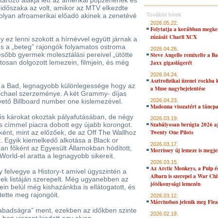
ározó alakja lett az amerikai popzenének és
 időszaka az volt, amikor az MTV elkezdte
ső olyan afroamerikai előadó akinek a zenetévé
További hírek
2026.05.22.
Folytatja a korábban megke
zúzását Charli XCX
 ez lenni szokott a hírnévvel együtt járnak a
 és a „beteg” rajongók folyamatos ostroma
2026.04.26.
később gyermek molesztálási pereivel „ütötte
Steve Angello remixelte a B
atosan dolgozott lemezein, filmjein, és még
Jaxx gigaslágerét
2026.04.24.
Asztrofizikai üzenet rockba 
t a Bad, legnagyobb különlegessége hogy az
a Muse nagybejelentése
 Michael szerzeménye. A két Grammy- díjas
övető Billboard number one kislemezével.
2026.04.23.
Madonna visszatért a táncpa
ős károkat okoztak pályafutásában, de négy
2026.03.19.
 címmel piacra dobott egy újabb korongot.
Szabályosan berúgta 2026 aj
nt, mint az előzőek, de az Off The Wallhoz
Twenty One Pilots
t. Egyik kiemelkedő alkotása a Black or
2026.03.17.
n főként az Egyesült Államokban hódított,
Morrissey új lemeze is megje
orld-el aratta a legnagyobb sikereit.
2026.03.15.
Az Arctic Monkeys, a Pulp 
 felvegye a History-t amivel úgyszintén a
Albarn is szerepel a War Chi
nek listáján szerepelt. Még ugyanebben az
jótékonysági lemezén
ein belül még kishazánkba is ellátogatott, és
tette meg rajongóit.
2026.03.12.
Márciusban jelenik meg Flea
zabadságra” ment, ezekben az időkben szinte
2026.02.19.