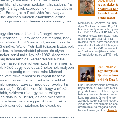
ett egyaránt megtalálhatóak líraibb
2026. június 3.
al Michal Jackson szólóban „hivatalosan” is
A gyerekeket 
ilághírű slágerek szerepelnek, mint az album
Shakira és Bur
 Get Enouoght, a Rock With You, vagy a
foci-vb hivatal
leinél Jackson minden alkalommal elsírta
himnuszával
tt, hogy maradjon benne az elérzékenyülés
Megjelent a Grammy- és Lati
díjas Shakira és Burna Boy "Da
felvétele, mely nemcsak a júni
kezdődő 2026-os FIFA labdarú
 úgy tűnt soron következő nagylemeze
világbajnokság himnusza, han
ző. Azonban Quincy Jones azt mondta, hogy
üzenet is, ami arra bátorítja a
fog elkelni. Ettől Mike letört, és nem akarta
gyermekeket, hogy merjenek 
álmodni. A futballindulókban jár
 elnöke, Walter Yetnikoff teljesen biztos volt
énekesnő a foci VB döntőjének 
 lesz a lemezeladási piacon, és olyan
első félidei showjában is fellép 
yeneket senki más. Így hát 1982. december
19-én Madonna és a BTS melle
 legsikeresebb dal kétségtelenül a Billie
ülbemászó slágerről van szó, hanem mert a
 Aki küldött egy levelet az énekesnek melyben
2026. május 25.
Egy energiákka
e, az apa pedig nem más, mint Michael
éjszaka emléké
 volt. Mike többször is kapott hasonló
nekünk Dua L
 viszont ezzel mégis, mert a lány sokkal
nló rajongó. Egyszer még egy revolvert is
Dua Lipa nemrégiben hivatalos
őbe magát. Később kiderült, hogy a nő zárt
bejelentette a ’Live From Mexic
projektjét, ami az élőben rögzí
alát, született róla egy szupersláger.
felül egy koncertfilmet is magáb
 dala is, a Thriller, és öbb mint ötven
koncertsorozat öt kontinensen 
. Ez a lemez rengeteg pénzt hozott neki a
zajlott és közel kétmillió jegyet 
világszerte, ezzel pedig az én
öbb rajongót, hatalmas befolyást, és
örökre beleírta magát a zenei
történelemkönyvekbe.
Tovább