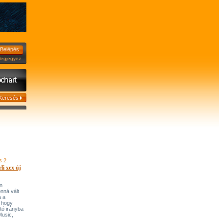
jegyez
s 2.
li xcx új
n
onná vált
a a
, hogy
tó irányba
’Music,