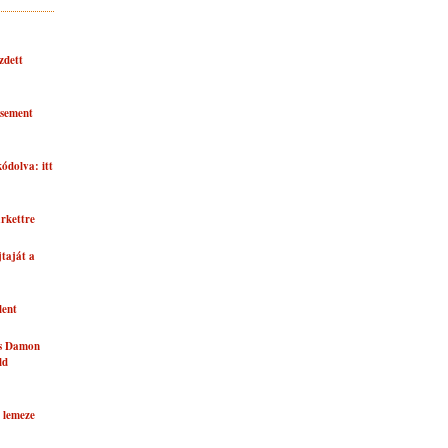
zdett
asement
kódolva: itt
rkettre
taját a
lent
és Damon
ld
 lemeze