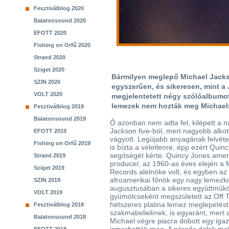
Fesztiválblog 2020
Balatonsound 2020
EFOTT 2020
Fishing on Orfű 2020
Strand 2020
Sziget 2020
Bármilyen meglepő Michael Jackso
SZIN 2020
egyszerűen, és sikeresen, mint a 
VOLT 2020
megjelentetett négy szólóalbumo
lemezek nem hozták meg Michaeln
Fesztiválblog 2019
Balatonsound 2019
Ő azonban nem adta fel, kilépett a n
Jackson five-ból, mert nagyobb alko
EFOTT 2019
vágyott. Legújabb anyagának felvéte
Fishing on Orfű 2019
is bízta a véletlenre, épp ezért Quin
segítségét kérte. Quincy Jones amer
Strand 2019
producer, az 1960-as éves elején a 
Sziget 2019
Records alelnöke volt, és egyben az
afroamerikai főnök egy nagy lemezk
SZIN 2019
augusztusában a sikeres együttműk
VOLT 2019
gyümölcseként megszületett az Off T
hétszeres platina lemez meglepetést
Fesztiválblog 2018
szakmabelieknek, is egyaránt, mert a
Balatonsound 2018
Michael végre piacra dobott egy igaz