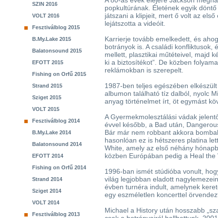
A 80-as évek elejére Jackson meghat
SZIN 2016
popkultúrának. Életének egyik döntő
játszani a klipjeit, mert ő volt az el
VOLT 2016
lejátszotta a videóit.
Fesztiválblog 2015
Karrierje tovább emelkedett, és ahogy
B.My.Lake 2015
botrányok is. A családi konfliktusok,
Balatonsound 2015
mellett, plasztikai műtéteivel, majd 
ki a biztosítékot”. De közben folyam
EFOTT 2015
reklámokban is szerepelt.
Fishing on Orfű 2015
1987-ben teljes egészében elkészül
Strand 2015
albumon található tíz dalból, nyolc
Sziget 2015
anyag történelmet írt, öt egymást k
VOLT 2015
A Gyermekmolesztálási vádak jelent
Fesztiválblog 2014
évvel később, a Bad után, Dangerous
Bár már nem robbant akkora bombaké
B.My.Lake 2014
hasonlóan ez is hétszeres platina let
Balatonsound 2014
White, amely az első néhány hónapba
közben Európában pedig a Heal the W
EFOTT 2014
Fishing on Orfű 2014
1996-ban ismét stúdióba vonult, hogy
világ legjobban eladott nagylemezei
Strand 2014
évben turnéra indult, amelynek keret
Sziget 2014
egy eszméletlen koncerttel örvendez
VOLT 2014
Michael a History után hosszabb „s
Fesztiválblog 2013