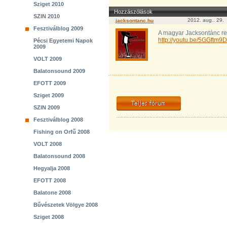
Sziget 2010
Hozzászólások
SZIN 2010
2012. aug.. 29.
jacksontanc.hu
Fesztiválblog 2009
A magyar Jacksontánc r
http://youtu.be/5GGftm9
Pécsi Egyetemi Napok
2009
VOLT 2009
Balatonsound 2009
EFOTT 2009
Sziget 2009
SZIN 2009
Fesztiválblog 2008
Fishing on Orfű 2008
VOLT 2008
Balatonsound 2008
Hegyalja 2008
EFOTT 2008
Balatone 2008
Bűvészetek Völgye 2008
Sziget 2008