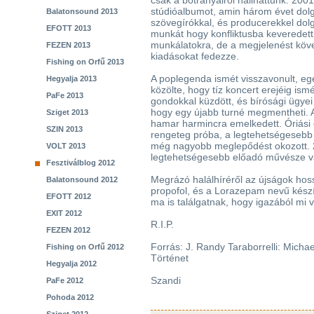
csak a botrányairól hallhattunk. 2001
stúdióalbumot, amin három évet dolgo
Balatonsound 2013
szövegírókkal, és producerekkel dolg
EFOTT 2013
munkát hogy konfliktusba keveredett
munkálatokra, de a megjelenést köve
FEZEN 2013
kiadásokat fedezze.
Fishing on Orfű 2013
A poplegenda ismét visszavonult, eg
Hegyalja 2013
közölte, hogy tíz koncert erejéig ism
PaFe 2013
gondokkal küzdött, és bírósági ügyei 
hogy egy újabb turné megmentheti. 
Sziget 2013
hamar harmincra emelkedett. Óriási 
SZIN 2013
rengeteg próba, a legtehetségesebb
még nagyobb meglepődést okozott. 2
VOLT 2013
legtehetségesebb előadó művésze vá
Fesztiválblog 2012
Megrázó halálhíréről az újságok hossz
Balatonsound 2012
propofol, és a Lorazepam nevű kész
EFOTT 2012
ma is találgatnak, hogy igazából mi v
EXIT 2012
R.I.P.
FEZEN 2012
Forrás: J. Randy Taraborrelli: Michae
Fishing on Orfű 2012
Történet
Hegyalja 2012
Szandi
PaFe 2012
Pohoda 2012