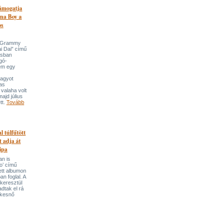
támogatja
na Boy a
os
n-Grammy
i Dai" című
usban
gó-
em egy
nagyot
tas
valaha volt
majd július
tt.
Tovább
l túlfűtött
t adja át
ipa
an is
o’ című
tett albumon
an foglal. A
keresztül
adtak el rá
ekesnő