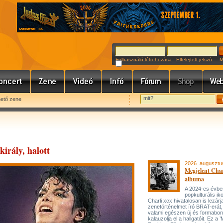
Felhasználó létrehozása
Elfelejtett jelszó
Meg
hető zene
 király, halott
2026. augusztu
Megjelent Char
albuma
A 2024-es évbe
popkulturális ik
Charli xcx hivatalosan is lezárj
zenetörténelmet író BRAT-erát
valami egészen új és formabon
kalauzolja el a hallgatóit. Ez a 