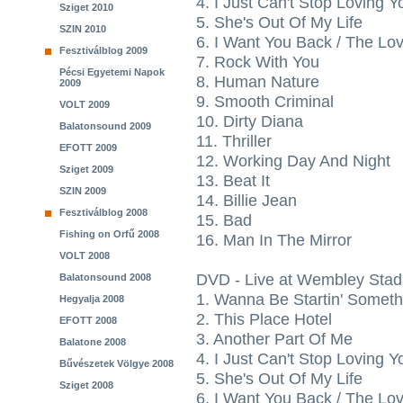
4. I Just Can't Stop Loving Y
Sziget 2010
5. She's Out Of My Life
SZIN 2010
6. I Want You Back / The Lov
Fesztiválblog 2009
7. Rock With You
Pécsi Egyetemi Napok
8. Human Nature
2009
9. Smooth Criminal
VOLT 2009
10. Dirty Diana
Balatonsound 2009
11. Thriller
EFOTT 2009
12. Working Day And Night
Sziget 2009
13. Beat It
SZIN 2009
14. Billie Jean
Fesztiválblog 2008
15. Bad
Fishing on Orfű 2008
16. Man In The Mirror
VOLT 2008
DVD - Live at Wembley Stad
Balatonsound 2008
1. Wanna Be Startin' Someth
Hegyalja 2008
2. This Place Hotel
EFOTT 2008
3. Another Part Of Me
Balatone 2008
4. I Just Can't Stop Loving Y
Bűvészetek Völgye 2008
5. She's Out Of My Life
Sziget 2008
6. I Want You Back / The Lov