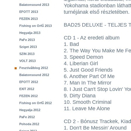
Yokohama stadionban láthatt
Balatonsound 2013
turnéjának első részletében.
EFOTT 2013
FEZEN 2013
BAD25 DELUXE - TELJES 
Fishing on Orfű 2013
Hegyalja 2013
CD 1 - Az eredeti album
PaFe 2013
1. Bad
Sziget 2013
2. The Way You Make Me Fe
SZIN 2013
3. Speed Demon
VOLT 2013
4. Liberian Girl
Fesztiválblog 2012
5. Just Good Friends
Balatonsound 2012
6. Another Part Of Me
7. Man In The Mirror
EFOTT 2012
8. I Just Can't Stop Lovin' Yo
EXIT 2012
9. Dirty Diana
FEZEN 2012
10. Smooth Criminal
Fishing on Orfű 2012
11. Leave Me Alone
Hegyalja 2012
PaFe 2012
CD 2 - Bónusz Trackek, Kiad
Pohoda 2012
1. Don't Be Messin' Around