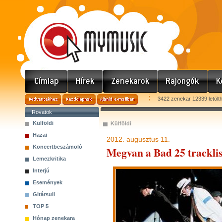
3422 zenekar 12339 letölt
Rovatok
Külföldi
Külföldi
Hazai
2012. augusztus 11.
Koncertbeszámoló
Megvan a Bad 25 tracklis
Lemezkritika
Interjú
Események
Gitársuli
TOP 5
Hónap zenekara