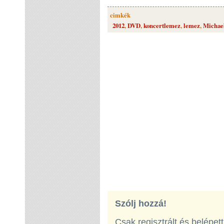
cimkék
2012
,
DVD
,
koncertlemez
,
lemez
,
Michae
Szólj hozzá!
Csak regisztrált és belépet