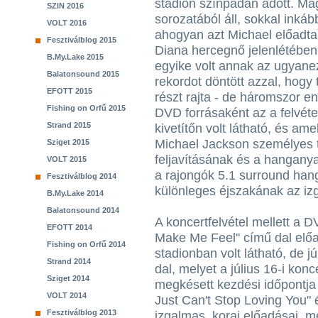
stadion színpadán adott. M
SZIN 2016
sorozatából áll, sokkal inká
VOLT 2016
ahogyan azt Michael előadta
Fesztiválblog 2015
Diana hercegnő jelenlétében
B.My.Lake 2015
egyike volt annak az ugyane
Balatonsound 2015
rekordot döntött azzal, hogy 
EFOTT 2015
részt rajta - de háromszor en
Fishing on Orfű 2015
DVD forrásaként az a felvétel
Strand 2015
kivetítőn volt látható, és a
Michael Jackson személyes tu
Sziget 2015
feljavításának és a hangany
VOLT 2015
a rajongók 5.1 surround han
Fesztiválblog 2014
különleges éjszakának az izg
B.My.Lake 2014
Balatonsound 2014
A koncertfelvétel mellett a 
EFOTT 2014
Make Me Feel" című dal előa
Fishing on Orfű 2014
stadionban volt látható, de j
Strand 2014
dal, melyet a július 16-i ko
Sziget 2014
megkésett kezdési időpontja 
VOLT 2014
Just Can't Stop Loving You"
Fesztiválblog 2013
izgalmas, korai előadásai, 