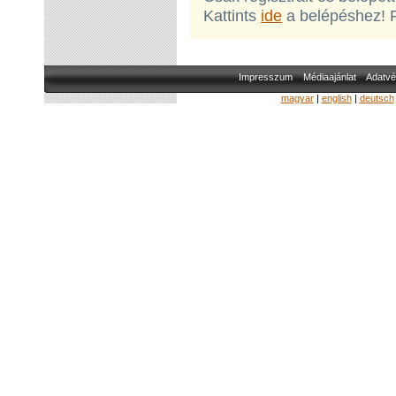
Kattints
ide
a belépéshez! 
Impresszum
Médiaajánlat
Adatvé
magyar
|
english
|
deutsch