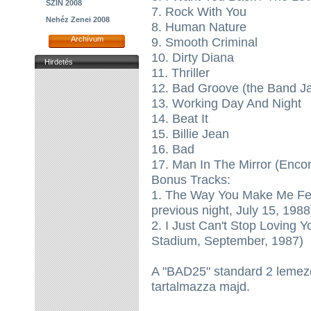
SZIN 2008
7. Rock With You
Nehéz Zenei 2008
8. Human Nature
Archívum
9. Smooth Criminal
10. Dirty Diana
Hirdetés
11. Thriller
12. Bad Groove (the Band J
13. Working Day And Night
14. Beat It
15. Billie Jean
16. Bad
17. Man In The Mirror (Enco
Bonus Tracks:
1. The Way You Make Me Fe
previous night, July 15, 1988
2. I Just Can't Stop Loving
Stadium, September, 1987)
A "BAD25" standard 2 lemeze
tartalmazza majd.