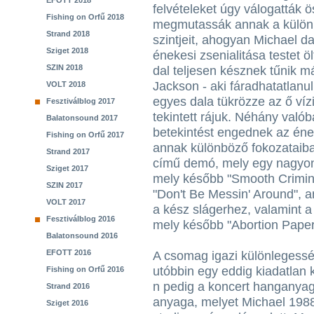
EFOTT 2018
felvételeket úgy válogatták 
Fishing on Orfű 2018
megmutassák annak a külö
Strand 2018
szintjeit, ahogyan Michael da
Sziget 2018
énekesi zsenialitása testet ö
SZIN 2018
dal teljesen késznek tűnik 
Jackson - aki fáradhatatlanu
VOLT 2018
egyes dala tükrözze az ő víz
Fesztiválblog 2017
tekintett rájuk. Néhány valób
Balatonsound 2017
betekintést engednek az éne
Fishing on Orfű 2017
annak különböző fokozataiba
Strand 2017
című demó, mely egy nagyon 
Sziget 2017
mely később "Smooth Crimina
SZIN 2017
"Don't Be Messin' Around", a
VOLT 2017
a kész slágerhez, valamint 
Fesztiválblog 2016
mely később "Abortion Papers
Balatonsound 2016
EFOTT 2016
A csomag igazi különlegess
utóbbin egy eddig kiadatlan k
Fishing on Orfű 2016
n pedig a koncert hanganya
Strand 2016
anyaga, melyet Michael 1988
Sziget 2016