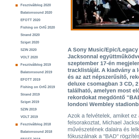
Fesztiválblog 2020
Balatonsound 2020
EFOTT 2020
Fishing on Orfű 2020
Strand 2020
Sziget 2020
A Sony Music/Epic/Legacy 
SZIN 2020
Jacksonnal együttműködve f
VOLT 2020
szeptember 17-én megjele
Fesztiválblog 2019
tracklistáját. A kiadvány 
Balatonsound 2019
és az azt népszerűsítő, reko
EFOTT 2019
deluxe csomagban 3 CD, 2
Fishing on Orfű 2019
található, amelyen most el
Strand 2019
rekordokat megdöntő "BAD"
Sziget 2019
londoni Wembley stadionban
SZIN 2019
Azok a felvételek, amiket ez
VOLT 2019
felsorakoztat, Michael Jacks
Fesztiválblog 2018
művészetének dalaira és lelk
Balatonsound 2018
fókuszálnak a "BAD" rögzítés