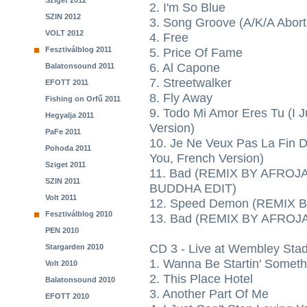
Sziget 2012
2. I'm So Blue
SZIN 2012
3. Song Groove (A/K/A Abort
VOLT 2012
4. Free
Fesztiválblog 2011
5. Price Of Fame
6. Al Capone
Balatonsound 2011
7. Streetwalker
EFOTT 2011
8. Fly Away
Fishing on Orfű 2011
9. Todo Mi Amor Eres Tu (I J
Hegyalja 2011
Version)
PaFe 2011
10. Je Ne Veux Pas La Fin D
Pohoda 2011
You, French Version)
Sziget 2011
11. Bad (REMIX BY AFROJ
SZIN 2011
BUDDHA EDIT)
Volt 2011
12. Speed Demon (REMIX 
Fesztiválblog 2010
13. Bad (REMIX BY AFROJ
PEN 2010
CD 3 - Live at Wembley Stad
Stargarden 2010
1. Wanna Be Startin' Someth
Volt 2010
2. This Place Hotel
Balatonsound 2010
3. Another Part Of Me
EFOTT 2010