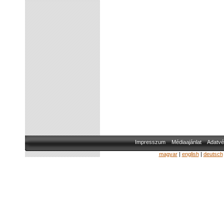
Impresszum
Médiaajánlat
Adatvé
magyar
|
english
|
deutsch