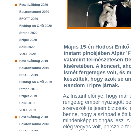
Fesztiválblog 2020
Balatonsound 2020
EFOTT 2020
Fishing on Orfű 2020
Strand 2020
Sziget 2020
Május 15-én Hodosi Enikő 
SZIN 2020
Instant pincéjében Alpár ’
VOLT 2020
valamint természetesen De
Fesztiválblog 2019
kíséretében. A koncert, a
Balatonsound 2019
ismét fergeteges volt, és 
EFOTT 2019
készültek, hogy azok se un
Fishing on Orfű 2019
Random Tripre járnak.
Strand 2019
Az Instant előnye, hogy már 
Sziget 2019
rengeteg ember nyüzsgött ben
SZIN 2019
szervezők teljesen biztosak l
VOLT 2019
benne, hogy a színpad előtt i
Fesztiválblog 2018
mindenképp tolongás lesz. A
Balatonsound 2018
elég vegyes volt, persze a fel