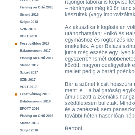
EFOTT 2018
rajongói táborai is képviselt
– néhányan még külön tánc s
Fishing on Orfű 2018
készültek (vagy improvizáltak,
Strand 2018
Sziget 2018
Az akusztika kifogástalan vol
SZIN 2018
utánozhatatlan: Enikő és Balá
VOLT 2018
egymáshoz és rögtönzés ide 
Fesztiválblog 2017
énekeltek. Alpár Balázs szint
Balatonsound 2017
jutna még eszébe egy ilyen kon
egyszerre? Ismét döbbenetes
Fishing on Orfű 2017
között, nagyon odafigyeltek e
Strand 2017
mellett pedig a baráti poénk
Sziget 2017
SZIN 2017
Bár a szünet kicsit hosszúra n
VOLT 2017
ment le – a hallgatóság egyik
Fesztiválblog 2016
ámuldozott a zseniális hang
Balatonsound 2016
szédületesen buliztak. Mindké
és a zenészek sem panaszko
EFOTT 2016
további héten hasonlóan nép
Fishing on Orfű 2016
Strand 2016
Bertoni
Sziget 2016