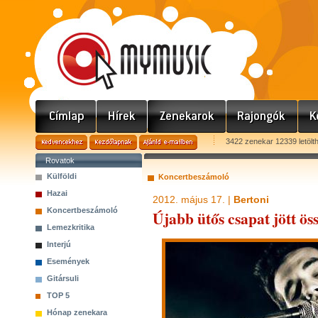
3422 zenekar 12339 letölt
Rovatok
Külföldi
Koncertbeszámoló
Hazai
2012. május 17. |
Bertoni
Koncertbeszámoló
Újabb ütős csapat jött 
Lemezkritika
Interjú
Események
Gitársuli
TOP 5
Hónap zenekara